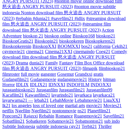
ANGRY PURSUIT (2023)
#nonton movie online download film
怒火追击 ANGRY PURSUIT (2023)
#nonton movie subtitle
indonesia Nonton download film 怒火追击 ANGRY PURSUIT
(2023)
#rebahin #dunia21 #savefilm21 #idlix
#streaming download
film 怒火追击 ANGRY PURSUIT (2023)
#streaming film
download film 怒火追击 ANGRY PURSUIT (2023)
Action
Adventure
bioskop 21
bioskop online
Bioskop168
bioskop21
BioskopGratis21
Bioskopin21
bioskopkeren
Bioskopkeren21
Bioskopkerenin
BioskopXXI
BOOMXXI
bos21
california
Cekih21
cgvmovie21
cinema21
Cinema21XXI
cinemaindo
Coeg21
Comedy
download film download film 怒火追击 ANGRY PURSUIT
(2023)
Drama
dunia21
Family
Fantasy
Film Box Office download
film 怒火追击 ANGRY PURSUIT (2023)
filmapik
filmbioskop21
filmroster
full movie
gangster
Gosemut
Grandxxi
gratis
Gudangfilm21
Gudangmovie
gudangmovie21
History
hitman
Horror
IDLIX
IDLIX21
IDNXXI
INDOFILM
INDOXXI
juraganbioskop21
Juraganfilm
Juraganfilm21
Juraganfilm99
Kacafilm21
Kawanfilm21
layarindo21
layarkaca
layarkaca21
layarwarna21 —
lebah21
LebahMovie
Lebahmovie21
LigaXXI
lk21
los angeles
loss of loved one
martial arts
movie21
Movies21
netflix
Ngefilm
Ngefilm21
nontonmovie
ns21
Planetfilm21
Popcorn21
Rajaxxi
Rebahin
Romance
Ruangmovie21
Savefilm21
Sobatfilm21
Sobatkeren
Sobatmovie21
Sobatnonton21
sub indo
Subtitle Indonesia
subtitle indonesia cgv21
Terbit21
Thriller