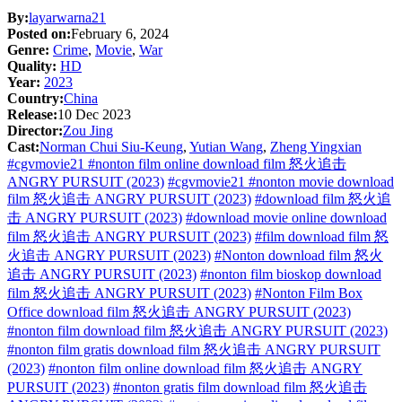
By:
layarwarna21
Posted on:
February 6, 2024
Genre:
Crime
,
Movie
,
War
Quality:
HD
Year:
2023
Country:
China
Release:
10 Dec 2023
Director:
Zou Jing
Cast:
Norman Chui Siu-Keung
,
Yutian Wang
,
Zheng Yingxian
#cgvmovie21 #nonton film online download film 怒火追击
ANGRY PURSUIT (2023)
#cgvmovie21 #nonton movie download
film 怒火追击 ANGRY PURSUIT (2023)
#download film 怒火追
击 ANGRY PURSUIT (2023)
#download movie online download
film 怒火追击 ANGRY PURSUIT (2023)
#film download film 怒
火追击 ANGRY PURSUIT (2023)
#Nonton download film 怒火
追击 ANGRY PURSUIT (2023)
#nonton film bioskop download
film 怒火追击 ANGRY PURSUIT (2023)
#Nonton Film Box
Office download film 怒火追击 ANGRY PURSUIT (2023)
#nonton film download film 怒火追击 ANGRY PURSUIT (2023)
#nonton film gratis download film 怒火追击 ANGRY PURSUIT
(2023)
#nonton film online download film 怒火追击 ANGRY
PURSUIT (2023)
#nonton gratis film download film 怒火追击