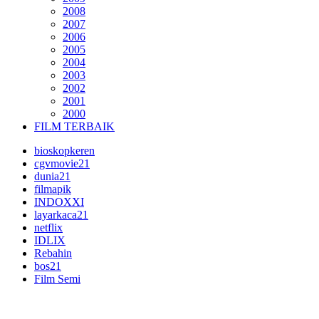
2008
2007
2006
2005
2004
2003
2002
2001
2000
FILM TERBAIK
bioskopkeren
cgvmovie21
dunia21
filmapik
INDOXXI
layarkaca21
netflix
IDLIX
Rebahin
bos21
Film Semi