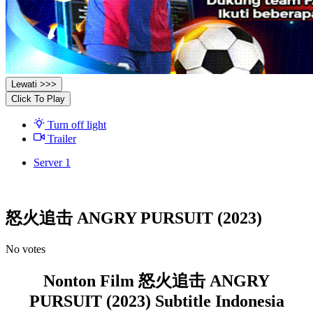
Lewati >>>
Click To Play
Turn off light
Trailer
Server 1
怒火追击 ANGRY PURSUIT (2023)
No votes
Nonton Film 怒火追击 ANGRY
PURSUIT (2023) Subtitle Indonesia