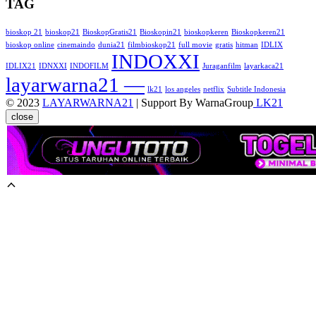
TAG
bioskop 21
bioskop21
BioskopGratis21
Bioskopin21
bioskopkeren
Bioskopkeren21
bioskop online
cinemaindo
dunia21
filmbioskop21
full movie
gratis
hitman
IDLIX
INDOXXI
IDLIX21
IDNXXI
INDOFILM
Juraganfilm
layarkaca21
layarwarna21 —
lk21
los angeles
netflix
Subtitle Indonesia
© 2023
LAYARWARNA21
| Support By WarnaGroup
LK21
close