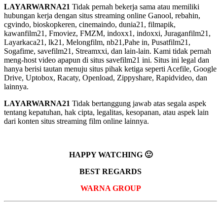
LAYARWARNA21
Tidak pernah bekerja sama atau memiliki
hubungan kerja dengan situs streaming online Ganool, rebahin,
cgvindo, bioskopkeren, cinemaindo, dunia21, filmapik,
kawanfilm21, Fmoviez, FMZM, indoxx1, indoxxi, Juraganfilm21,
Layarkaca21, lk21, Melongfilm, nb21,Pahe in, Pusatfilm21,
Sogafime, savefilm21, Streamxxi, dan lain-lain. Kami tidak pernah
meng-host video apapun di situs savefilm21 ini. Situs ini legal dan
hanya berisi tautan menuju situs pihak ketiga seperti Acefile, Google
Drive, Uptobox, Racaty, Openload, Zippyshare, Rapidvideo, dan
lainnya.
LAYARWARNA21
Tidak bertanggung jawab atas segala aspek
tentang kepatuhan, hak cipta, legalitas, kesopanan, atau aspek lain
dari konten situs streaming film online lainnya.
HAPPY WATCHING 🙂
BEST REGARDS
WARNA GROUP