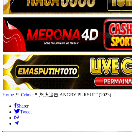
Home
Crime
怒火追击 ANGRY PURSUIT (2023)
Sharer
Tweet