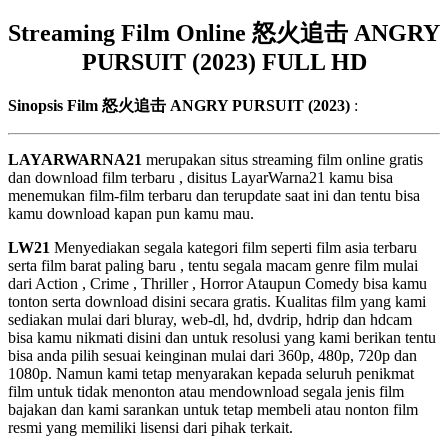
Streaming Film Online 怒火追击 ANGRY
PURSUIT (2023) FULL HD
Sinopsis Film 怒火追击 ANGRY PURSUIT (2023)
:
LAYARWARNA21
merupakan situs streaming film online gratis
dan download film terbaru , disitus LayarWarna21 kamu bisa
menemukan film-film terbaru dan terupdate saat ini dan tentu bisa
kamu download kapan pun kamu mau.
LW21
Menyediakan segala kategori film seperti film asia terbaru
serta film barat paling baru , tentu segala macam genre film mulai
dari Action , Crime , Thriller , Horror Ataupun Comedy bisa kamu
tonton serta download disini secara gratis. Kualitas film yang kami
sediakan mulai dari bluray, web-dl, hd, dvdrip, hdrip dan hdcam
bisa kamu nikmati disini dan untuk resolusi yang kami berikan tentu
bisa anda pilih sesuai keinginan mulai dari 360p, 480p, 720p dan
1080p. Namun kami tetap menyarakan kepada seluruh penikmat
film untuk tidak menonton atau mendownload segala jenis film
bajakan dan kami sarankan untuk tetap membeli atau nonton film
resmi yang memiliki lisensi dari pihak terkait.