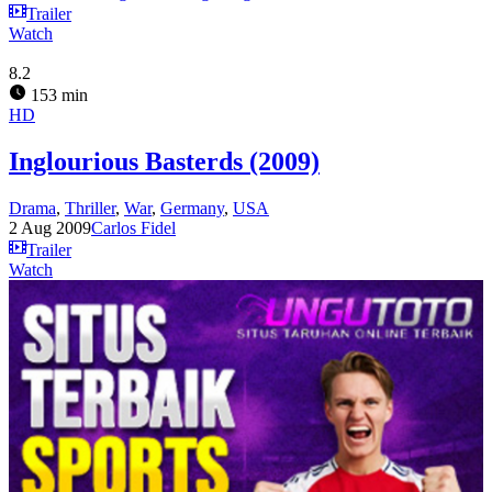
Trailer
Watch
8.2
153 min
HD
Inglourious Basterds (2009)
Drama
,
Thriller
,
War
,
Germany
,
USA
2 Aug 2009
Carlos Fidel
Trailer
Watch