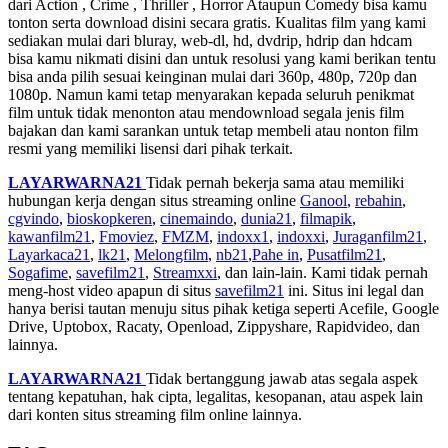
dari Action , Crime , Thriller , Horror Ataupun Comedy bisa kamu
tonton serta download disini secara gratis. Kualitas film yang kami
sediakan mulai dari bluray, web-dl, hd, dvdrip, hdrip dan hdcam
bisa kamu nikmati disini dan untuk resolusi yang kami berikan tentu
bisa anda pilih sesuai keinginan mulai dari 360p, 480p, 720p dan
1080p. Namun kami tetap menyarakan kepada seluruh penikmat
film untuk tidak menonton atau mendownload segala jenis film
bajakan dan kami sarankan untuk tetap membeli atau nonton film
resmi yang memiliki lisensi dari pihak terkait.
LAYARWARNA21
Tidak pernah bekerja sama atau memiliki
hubungan kerja dengan situs streaming online
Ganool
,
rebahin
,
cgvindo
,
bioskopkeren
,
cinemaindo
,
dunia21
,
filmapik
,
kawanfilm21
,
Fmoviez
,
FMZM
,
indoxx1
,
indoxxi
,
Juraganfilm21
,
Layarkaca21
,
lk21
,
Melongfilm
,
nb21
,
Pahe in
,
Pusatfilm21
,
Sogafime
,
savefilm21
,
Streamxxi
, dan lain-lain. Kami tidak pernah
meng-host video apapun di situs
savefilm21
ini. Situs ini legal dan
hanya berisi tautan menuju situs pihak ketiga seperti Acefile, Google
Drive, Uptobox, Racaty, Openload, Zippyshare, Rapidvideo, dan
lainnya.
LAYARWARNA21
Tidak bertanggung jawab atas segala aspek
tentang kepatuhan, hak cipta, legalitas, kesopanan, atau aspek lain
dari konten situs streaming film online lainnya.