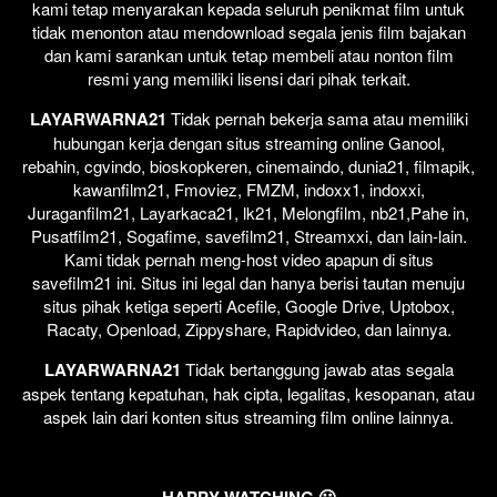
kami tetap menyarakan kepada seluruh penikmat film untuk
tidak menonton atau mendownload segala jenis film bajakan
dan kami sarankan untuk tetap membeli atau nonton film
resmi yang memiliki lisensi dari pihak terkait.
LAYARWARNA21
Tidak pernah bekerja sama atau memiliki
hubungan kerja dengan situs streaming online Ganool,
rebahin, cgvindo, bioskopkeren, cinemaindo, dunia21, filmapik,
kawanfilm21, Fmoviez, FMZM, indoxx1, indoxxi,
Juraganfilm21, Layarkaca21, lk21, Melongfilm, nb21,Pahe in,
Pusatfilm21, Sogafime, savefilm21, Streamxxi, dan lain-lain.
Kami tidak pernah meng-host video apapun di situs
savefilm21 ini. Situs ini legal dan hanya berisi tautan menuju
situs pihak ketiga seperti Acefile, Google Drive, Uptobox,
Racaty, Openload, Zippyshare, Rapidvideo, dan lainnya.
LAYARWARNA21
Tidak bertanggung jawab atas segala
aspek tentang kepatuhan, hak cipta, legalitas, kesopanan, atau
aspek lain dari konten situs streaming film online lainnya.
HAPPY WATCHING 🙂