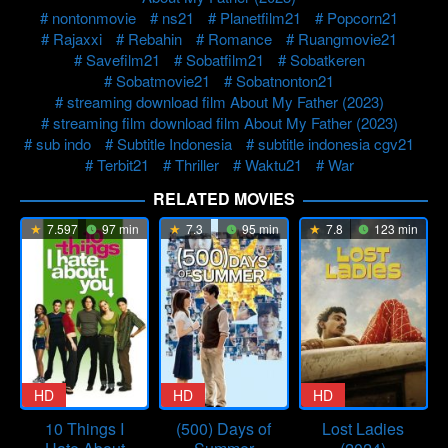
nontonmovie
ns21
Planetfilm21
Popcorn21
Rajaxxi
Rebahin
Romance
Ruangmovie21
Savefilm21
Sobatfilm21
Sobatkeren
Sobatmovie21
Sobatnonton21
streaming download film About My Father (2023)
streaming film download film About My Father (2023)
sub indo
Subtitle Indonesia
subtitle indonesia cgv21
Terbit21
Thriller
Waktu21
War
RELATED MOVIES
7.597
97 min
7.3
95 min
7.8
123 min
HD
HD
HD
10 Things I
(500) Days of
Lost Ladies