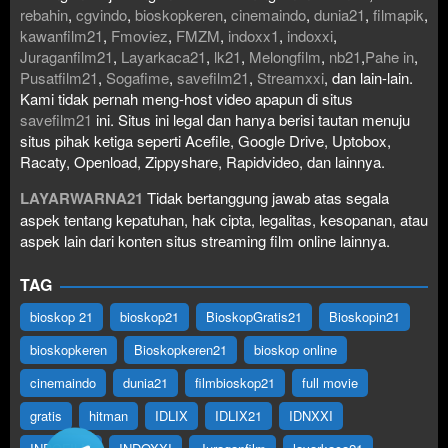
rebahin
,
cgvindo
,
bioskopkeren
,
cinemaindo
,
dunia21
,
filmapik
,
kawanfilm21
,
Fmoviez
,
FMZM
,
indoxx1
,
indoxxi
,
Juraganfilm21
,
Layarkaca21
,
lk21
,
Melongfilm
,
nb21
,
Pahe in
,
Pusatfilm21
,
Sogafime
,
savefilm21
,
Streamxxi
, dan lain-lain.
Kami tidak pernah meng-host video apapun di situs
savefilm21
ini. Situs ini legal dan hanya berisi tautan menuju
situs pihak ketiga seperti Acefile, Google Drive, Uptobox,
Racaty, Openload, Zippyshare, Rapidvideo, dan lainnya.
LAYARWARNA21
Tidak bertanggung jawab atas segala
aspek tentang kepatuhan, hak cipta, legalitas, kesopanan, atau
aspek lain dari konten situs streaming film online lainnya.
TAG
bioskop 21
bioskop21
BioskopGratis21
Bioskopin21
bioskopkeren
Bioskopkeren21
bioskop online
cinemaindo
dunia21
filmbioskop21
full movie
gratis
hitman
IDLIX
IDLIX21
IDNXXI