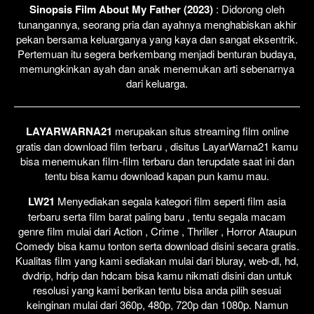
Sinopsis Film About My Father (2023)
: Didorong oleh
tunangannya, seorang pria dan ayahnya menghabiskan akhir
pekan bersama keluarganya yang kaya dan sangat eksentrik.
Pertemuan itu segera berkembang menjadi benturan budaya,
memungkinkan ayah dan anak menemukan arti sebenarnya
dari keluarga.
LAYARWARNA21
merupakan situs streaming film online
gratis dan download film terbaru , disitus LayarWarna21 kamu
bisa menemukan film-film terbaru dan terupdate saat ini dan
tentu bisa kamu download kapan pun kamu mau.
LW21
Menyediakan segala kategori film seperti film asia
terbaru serta film barat paling baru , tentu segala macam
genre film mulai dari Action , Crime , Thriller , Horror Ataupun
Comedy bisa kamu tonton serta download disini secara gratis.
Kualitas film yang kami sediakan mulai dari bluray, web-dl, hd,
dvdrip, hdrip dan hdcam bisa kamu nikmati disini dan untuk
resolusi yang kami berikan tentu bisa anda pilih sesuai
keinginan mulai dari 360p, 480p, 720p dan 1080p. Namun