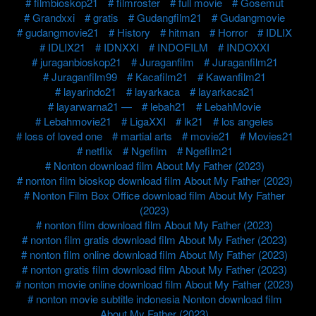
filmbioskop21
filmroster
full movie
Gosemut
Grandxxi
gratis
Gudangfilm21
Gudangmovie
gudangmovie21
History
hitman
Horror
IDLIX
IDLIX21
IDNXXI
INDOFILM
INDOXXI
juraganbioskop21
Juraganfilm
Juraganfilm21
Juraganfilm99
Kacafilm21
Kawanfilm21
layarindo21
layarkaca
layarkaca21
layarwarna21 —
lebah21
LebahMovie
Lebahmovie21
LigaXXI
lk21
los angeles
loss of loved one
martial arts
movie21
Movies21
netflix
Ngefilm
Ngefilm21
Nonton download film About My Father (2023)
nonton film bioskop download film About My Father (2023)
Nonton Film Box Office download film About My Father
(2023)
nonton film download film About My Father (2023)
nonton film gratis download film About My Father (2023)
nonton film online download film About My Father (2023)
nonton gratis film download film About My Father (2023)
nonton movie online download film About My Father (2023)
nonton movie subtitle indonesia Nonton download film
About My Father (2023)