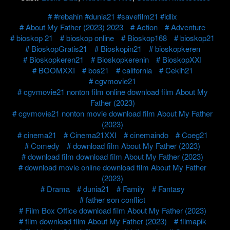
#rebahin #dunia21 #savefilm21 #idlix
About My Father (2023) 2023
Action
Adventure
bioskop 21
bioskop online
Bioskop168
bioskop21
BioskopGratis21
Bioskopin21
bioskopkeren
Bioskopkeren21
Bioskopkerenin
BioskopXXI
BOOMXXI
bos21
california
Cekih21
cgvmovie21
cgvmovie21 nonton film online download film About My
Father (2023)
cgvmovie21 nonton movie download film About My Father
(2023)
cinema21
Cinema21XXI
cinemaindo
Coeg21
Comedy
download film About My Father (2023)
download film download film About My Father (2023)
download movie online download film About My Father
(2023)
Drama
dunia21
Family
Fantasy
father son conflict
Film Box Office download film About My Father (2023)
film download film About My Father (2023)
filmapik