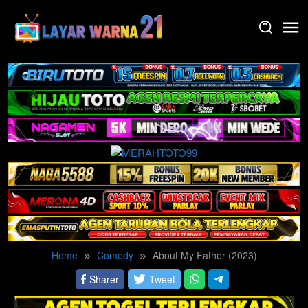
Skip
to
content
Home
Comedy
About My Father (2023)
Sharer
Tweet