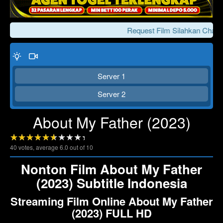
Request Film Silahkan Chat K
Server 1
Server 2
About My Father (2023)
Click To Play
Lewati >>>
40
votes, average
6.0
out of 10
Nonton Film About My Father
(2023) Subtitle Indonesia
Streaming Film Online About My Father
(2023) FULL HD