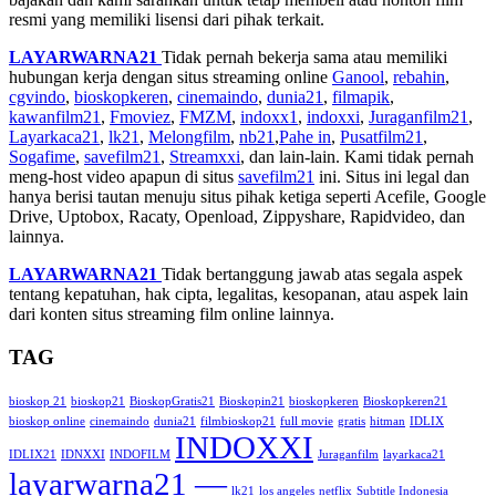
resmi yang memiliki lisensi dari pihak terkait.
LAYARWARNA21
Tidak pernah bekerja sama atau memiliki
hubungan kerja dengan situs streaming online
Ganool
,
rebahin
,
cgvindo
,
bioskopkeren
,
cinemaindo
,
dunia21
,
filmapik
,
kawanfilm21
,
Fmoviez
,
FMZM
,
indoxx1
,
indoxxi
,
Juraganfilm21
,
Layarkaca21
,
lk21
,
Melongfilm
,
nb21
,
Pahe in
,
Pusatfilm21
,
Sogafime
,
savefilm21
,
Streamxxi
, dan lain-lain. Kami tidak pernah
meng-host video apapun di situs
savefilm21
ini. Situs ini legal dan
hanya berisi tautan menuju situs pihak ketiga seperti Acefile, Google
Drive, Uptobox, Racaty, Openload, Zippyshare, Rapidvideo, dan
lainnya.
LAYARWARNA21
Tidak bertanggung jawab atas segala aspek
tentang kepatuhan, hak cipta, legalitas, kesopanan, atau aspek lain
dari konten situs streaming film online lainnya.
TAG
bioskop 21
bioskop21
BioskopGratis21
Bioskopin21
bioskopkeren
Bioskopkeren21
bioskop online
cinemaindo
dunia21
filmbioskop21
full movie
gratis
hitman
IDLIX
INDOXXI
IDLIX21
IDNXXI
INDOFILM
Juraganfilm
layarkaca21
layarwarna21 —
lk21
los angeles
netflix
Subtitle Indonesia