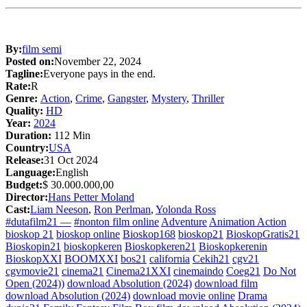
By:
film semi
Posted on:
November 22, 2024
Tagline:
Everyone pays in the end.
Rate:
R
Genre:
Action
,
Crime
,
Gangster
,
Mystery
,
Thriller
Quality:
HD
Year:
2024
Duration:
112 Min
Country:
USA
Release:
31 Oct 2024
Language:
English
Budget:
$ 30.000.000,00
Director:
Hans Petter Moland
Cast:
Liam Neeson
,
Ron Perlman
,
Yolonda Ross
#dutafilm21 —
#nonton film online
Adventure
Animation Action
bioskop 21
bioskop online
Bioskop168
bioskop21
BioskopGratis21
Bioskopin21
bioskopkeren
Bioskopkeren21
Bioskopkerenin
BioskopXXI
BOOMXXI
bos21
california
Cekih21
cgv21
cgvmovie21
cinema21
Cinema21XXI
cinemaindo
Coeg21
Do Not
Open (2024))
download Absolution (2024)
download film
download Absolution (2024)
download movie online
Drama