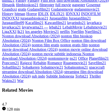
dunia21
Family
Fantasy
Film Box
film download Absolution (2024)
filmapik
filmbioskop21
filmroster
full movie
gangster
Gosemut
Grandxxi
gratis
Gudangfilm21
Gudangmovie
gudangmovie21
History
hitman
Horror
IDLIX
IDLIX21
IDNXXI
INDOFILM
INDOXXI
juraganbioskop21
Juraganfilm
Juraganfilm21
Juraganfilm99
Kacafilm21
Kawanfilm21
layarindo21
layarkaca
layarkaca21
layarwarna21 —
lebah21
LebahMovie
Lebahmovie21
LigaXXI
lk21
los angeles
Movies21
netflix
Ngefilm
Ngefilm21
Nonton download Absolution (2024)
nonton film bioskop
Absolution (2024)
Nonton Film Box Office
nonton film download
Absolution (2024)
nonton film gratis
nonton gratis film
nonton
movie download Absolution (2024)
nonton movie online download
Absolution (2024)
nonton movie subtitle indonesia Nonton
download Absolution (2024)
nontonmovie
ns21
Office
Planetfilm21
Popcorn21
Rajaxxi
Rebahin
Romance
Ruangmovie21
Savefilm21
Sobatfilm21
Sobatkeren
Sobatmovie21
Sobatnonton21
spacecraft
streaming download Absolution (2024)
streaming film download
Absolution (2024)
sub indo
Subtitle Indonesia
Terbit21
Thriller
Waktu21
War
Related Movies
4.7
128 min