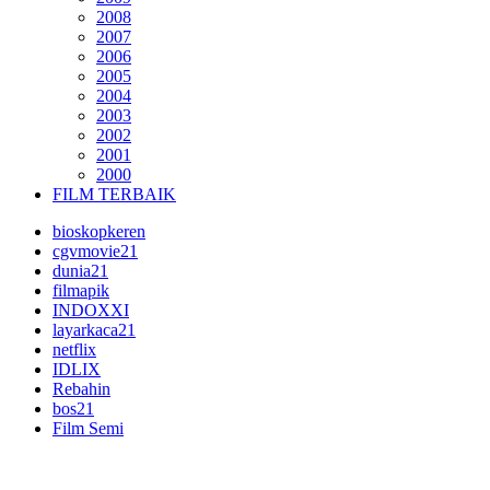
2008
2007
2006
2005
2004
2003
2002
2001
2000
FILM TERBAIK
bioskopkeren
cgvmovie21
dunia21
filmapik
INDOXXI
layarkaca21
netflix
IDLIX
Rebahin
bos21
Film Semi