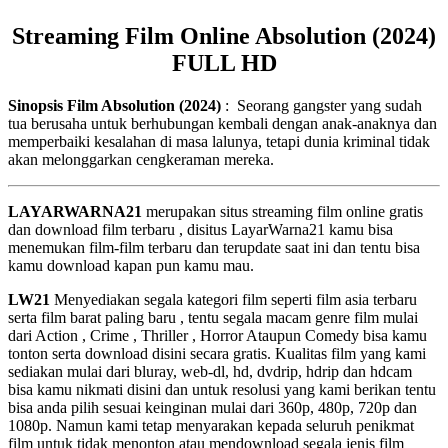
Streaming Film Online Absolution (2024)
FULL HD
Sinopsis Film Absolution (2024)
: Seorang gangster yang sudah
tua berusaha untuk berhubungan kembali dengan anak-anaknya dan
memperbaiki kesalahan di masa lalunya, tetapi dunia kriminal tidak
akan melonggarkan cengkeraman mereka.
LAYARWARNA21
merupakan situs streaming film online gratis
dan download film terbaru , disitus LayarWarna21 kamu bisa
menemukan film-film terbaru dan terupdate saat ini dan tentu bisa
kamu download kapan pun kamu mau.
LW21
Menyediakan segala kategori film seperti film asia terbaru
serta film barat paling baru , tentu segala macam genre film mulai
dari Action , Crime , Thriller , Horror Ataupun Comedy bisa kamu
tonton serta download disini secara gratis. Kualitas film yang kami
sediakan mulai dari bluray, web-dl, hd, dvdrip, hdrip dan hdcam
bisa kamu nikmati disini dan untuk resolusi yang kami berikan tentu
bisa anda pilih sesuai keinginan mulai dari 360p, 480p, 720p dan
1080p. Namun kami tetap menyarakan kepada seluruh penikmat
film untuk tidak menonton atau mendownload segala jenis film