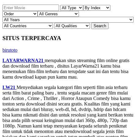
SITUS TERPERCAYA
birutoto
LAYARWARNA21
merupakan situs streaming film online gratis
dan download film terbaru , disitus LayarWarna21 kamu bisa
menemukan film-film terbaru dan terupdate saat ini dan tentu bisa
kamu download kapan pun kamu mau.
LW21
Menyediakan segala kategori film seperti film asia terbaru
serta film barat paling baru , tentu segala macam genre film mulai
dari Action , Crime , Thriller , Horror Ataupun Comedy bisa kamu
tonton serta download disini secara gratis. Kualitas film yang kami
sediakan mulai dari bluray, web-dl, hd, dvdrip, hdrip dan hdcam
bisa kamu nikmati disini dan untuk resolusi yang kami berikan tentu
bisa anda pilih sesuai keinginan mulai dari 360p, 480p, 720p dan
1080p. Namun kami tetap menyarakan kepada seluruh penikmat
film untuk tidak menonton atau mendownload segala jenis film
bajakan dan kami sarankan untuk tetap membeli atau nonton film