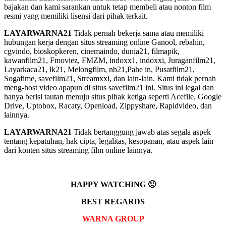
bajakan dan kami sarankan untuk tetap membeli atau nonton film
resmi yang memiliki lisensi dari pihak terkait.
LAYARWARNA21
Tidak pernah bekerja sama atau memiliki
hubungan kerja dengan situs streaming online Ganool, rebahin,
cgvindo, bioskopkeren, cinemaindo, dunia21, filmapik,
kawanfilm21, Fmoviez, FMZM, indoxx1, indoxxi, Juraganfilm21,
Layarkaca21, lk21, Melongfilm, nb21,Pahe in, Pusatfilm21,
Sogafime, savefilm21, Streamxxi, dan lain-lain. Kami tidak pernah
meng-host video apapun di situs savefilm21 ini. Situs ini legal dan
hanya berisi tautan menuju situs pihak ketiga seperti Acefile, Google
Drive, Uptobox, Racaty, Openload, Zippyshare, Rapidvideo, dan
lainnya.
LAYARWARNA21
Tidak bertanggung jawab atas segala aspek
tentang kepatuhan, hak cipta, legalitas, kesopanan, atau aspek lain
dari konten situs streaming film online lainnya.
HAPPY WATCHING 🙂
BEST REGARDS
WARNA GROUP