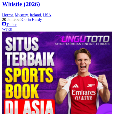
Whistle (2026)
Horror
,
Mystery
,
Ireland
,
USA
20 Jan 2026
Corin Hardy
Trailer
Watch