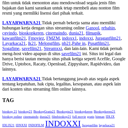
film untuk tidak menonton atau mendownload segala jenis film
bajakan dan kami sarankan untuk tetap membeli atau nonton film
resmi yang memiliki lisensi dari pihak terkait.
LAYARWARNA21
Tidak pernah bekerja sama atau memiliki
hubungan kerja dengan situs streaming online
Ganool
,
rebahin
,
cgvindo
,
bioskopkeren
,
cinemaindo
,
dunia21
,
filmapik
,
kawanfilm21
,
Fmoviez
,
FMZM
,
indoxx1
,
indoxxi
,
Juraganfilm21
,
Layarkaca21
,
lk21
,
Melongfilm
,
nb21
,
Pahe in
,
Pusatfilm21
,
Sogafime
,
savefilm21
,
Streamxxi
, dan lain-lain. Kami tidak pernah
meng-host video apapun di situs
savefilm21
ini. Situs ini legal dan
hanya berisi tautan menuju situs pihak ketiga seperti Acefile, Google
Drive, Uptobox, Racaty, Openload, Zippyshare, Rapidvideo, dan
lainnya.
LAYARWARNA21
Tidak bertanggung jawab atas segala aspek
tentang kepatuhan, hak cipta, legalitas, kesopanan, atau aspek lain
dari konten situs streaming film online lainnya.
TAG
bioskop 21
bioskop21
BioskopGratis21
Bioskopin21
bioskopkeren
Bioskopkeren21
bioskop online
cinemaindo
dunia21
filmbioskop21
full movie
gratis
hitman
IDLIX
INDOXXI
IDLIX21
IDNXXI
INDOFILM
Juraganfilm
layarkaca21