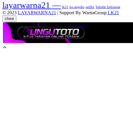
layarwarna21 —
lk21
los angeles
netflix
Subtitle Indonesia
© 2023
LAYARWARNA21
| Support By WarnaGroup
LK21
close