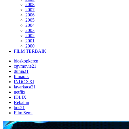
2008
2007
2006
2005
2004
2003
2002
2001
2000
FILM TERBAIK
bioskopkeren
cgvmovie21
dunia21
filmapik
INDOXXI
layarkaca21
netflix
IDLIX
Rebahin
bos21
Film Semi