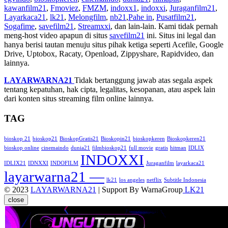
kawanfilm21
,
Fmoviez
,
FMZM
,
indoxx1
,
indoxxi
,
Juraganfilm21
,
Layarkaca21
,
lk21
,
Melongfilm
,
nb21
,
Pahe in
,
Pusatfilm21
,
Sogafime
,
savefilm21
,
Streamxxi
, dan lain-lain. Kami tidak pernah
meng-host video apapun di situs
savefilm21
ini. Situs ini legal dan
hanya berisi tautan menuju situs pihak ketiga seperti Acefile, Google
Drive, Uptobox, Racaty, Openload, Zippyshare, Rapidvideo, dan
lainnya.
LAYARWARNA21
Tidak bertanggung jawab atas segala aspek
tentang kepatuhan, hak cipta, legalitas, kesopanan, atau aspek lain
dari konten situs streaming film online lainnya.
TAG
bioskop 21
bioskop21
BioskopGratis21
Bioskopin21
bioskopkeren
Bioskopkeren21
bioskop online
cinemaindo
dunia21
filmbioskop21
full movie
gratis
hitman
IDLIX
INDOXXI
IDLIX21
IDNXXI
INDOFILM
Juraganfilm
layarkaca21
layarwarna21 —
lk21
los angeles
netflix
Subtitle Indonesia
© 2023
LAYARWARNA21
| Support By WarnaGroup
LK21
close