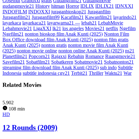
Gosemut
Grandxxi
gratis
Gudangfilm21
Gudangmovie
gudangmovie21
History
hitman
Horror
IDLIX
IDLIX21
IDNXXI
INDOFILM
INDOXXI
juraganbioskop21
Juraganfilm
Juraganfilm21
Juraganfilm99
Kacafilm21
Kawanfilm21
layarindo21
layarkaca
layarkaca21
layarwarna21 —
lebah21
LebahMovie
Lebahmovie21
LigaXXI
lk21
los angeles
Movies21
netflix
Ngefilm
Ngefilm21
nonton bioskop film Anak Kunti (2025)
Nonton Film
Box Office download film Anak Kunti (2025)
nonton film gratis
Anak Kunti (2025)
nonton gratis
nonton movie film Anak Kunti
(2025)
nonton movie online
nonton online Anak Kunti (2025)
ns21
Planetfilm21
Popcorn21
Rajaxxi
Rebahin
Romance
Ruangmovie21
Savefilm21
Sobatfilm21
Sobatkeren
Sobatmovie21
Sobatnonton21
streaming film download film Anak Kunti (2025)
sub indo
Subtitle
Indonesia
subtitle indonesia cgv21
Terbit21
Thriller
Waktu21
War
Related Movies
5.902
108 min
HD
12 Rounds (2009)