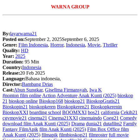
WARNA GROUP
By:
layarwarna21
Posted on:
September 2, 2025
September 6, 2025
Genre:
Film Indonesia
,
Horror
,
Indonesia
,
Movie
,
Thriller
Quality:
HD
Year:
2025
Duration:
95 Min
Country:
Indonesia
Release:
20 Feb 2025
Language:
Bahasa indonesia,
Director:
Bambang Drias
Cast:
Abun Sungkar
,
Gisellma Firmansyah
,
Iwa K
#nonton film online
Action
Adventure
Anak Kunti (2025)
bioskop
21
bioskop online
Bioskop168
bioskop21
BioskopGratis21
Bioskopin21
bioskopkeren
Bioskopkeren21
Bioskopkerenin
BioskopXXI
boarding school
BOOMXXI
bos21
california
Cekih21
cgvmovie21
cinema21
Cinema21XXI
cinemaindo
Coeg21
Comedy
download film Anak Kunti (2025)
Drama
dunia21
dutafilm2
Family
Fantasy FilmApik
film Anak Kunti (2025)
Film Box Office film
Anak Kunti (2025)
filmapik
filmbioskop21
filmroster
full movie