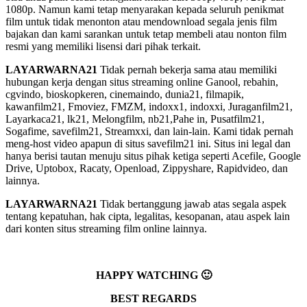
1080p. Namun kami tetap menyarakan kepada seluruh penikmat
film untuk tidak menonton atau mendownload segala jenis film
bajakan dan kami sarankan untuk tetap membeli atau nonton film
resmi yang memiliki lisensi dari pihak terkait.
LAYARWARNA21
Tidak pernah bekerja sama atau memiliki
hubungan kerja dengan situs streaming online Ganool, rebahin,
cgvindo, bioskopkeren, cinemaindo, dunia21, filmapik,
kawanfilm21, Fmoviez, FMZM, indoxx1, indoxxi, Juraganfilm21,
Layarkaca21, lk21, Melongfilm, nb21,Pahe in, Pusatfilm21,
Sogafime, savefilm21, Streamxxi, dan lain-lain. Kami tidak pernah
meng-host video apapun di situs savefilm21 ini. Situs ini legal dan
hanya berisi tautan menuju situs pihak ketiga seperti Acefile, Google
Drive, Uptobox, Racaty, Openload, Zippyshare, Rapidvideo, dan
lainnya.
LAYARWARNA21
Tidak bertanggung jawab atas segala aspek
tentang kepatuhan, hak cipta, legalitas, kesopanan, atau aspek lain
dari konten situs streaming film online lainnya.
HAPPY WATCHING 🙂
BEST REGARDS