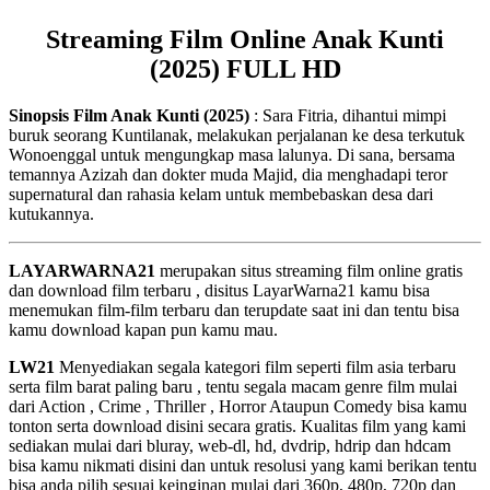
Streaming Film Online Anak Kunti
(2025) FULL HD
Sinopsis Film Anak Kunti (2025)
: Sara Fitria, dihantui mimpi
buruk seorang Kuntilanak, melakukan perjalanan ke desa terkutuk
Wonoenggal untuk mengungkap masa lalunya. Di sana, bersama
temannya Azizah dan dokter muda Majid, dia menghadapi teror
supernatural dan rahasia kelam untuk membebaskan desa dari
kutukannya.
LAYARWARNA21
merupakan situs streaming film online gratis
dan download film terbaru , disitus LayarWarna21 kamu bisa
menemukan film-film terbaru dan terupdate saat ini dan tentu bisa
kamu download kapan pun kamu mau.
LW21
Menyediakan segala kategori film seperti film asia terbaru
serta film barat paling baru , tentu segala macam genre film mulai
dari Action , Crime , Thriller , Horror Ataupun Comedy bisa kamu
tonton serta download disini secara gratis. Kualitas film yang kami
sediakan mulai dari bluray, web-dl, hd, dvdrip, hdrip dan hdcam
bisa kamu nikmati disini dan untuk resolusi yang kami berikan tentu
bisa anda pilih sesuai keinginan mulai dari 360p, 480p, 720p dan