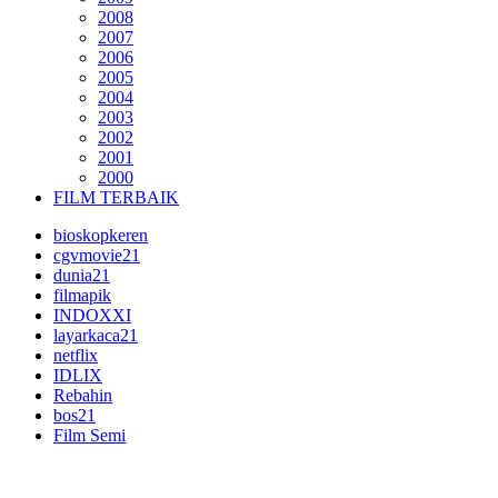
2008
2007
2006
2005
2004
2003
2002
2001
2000
FILM TERBAIK
bioskopkeren
cgvmovie21
dunia21
filmapik
INDOXXI
layarkaca21
netflix
IDLIX
Rebahin
bos21
Film Semi