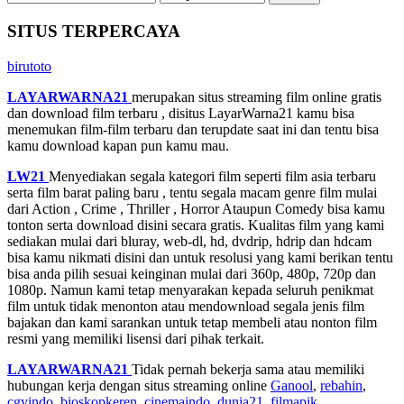
SITUS TERPERCAYA
birutoto
LAYARWARNA21
merupakan situs streaming film online gratis
dan download film terbaru , disitus LayarWarna21 kamu bisa
menemukan film-film terbaru dan terupdate saat ini dan tentu bisa
kamu download kapan pun kamu mau.
LW21
Menyediakan segala kategori film seperti film asia terbaru
serta film barat paling baru , tentu segala macam genre film mulai
dari Action , Crime , Thriller , Horror Ataupun Comedy bisa kamu
tonton serta download disini secara gratis. Kualitas film yang kami
sediakan mulai dari bluray, web-dl, hd, dvdrip, hdrip dan hdcam
bisa kamu nikmati disini dan untuk resolusi yang kami berikan tentu
bisa anda pilih sesuai keinginan mulai dari 360p, 480p, 720p dan
1080p. Namun kami tetap menyarakan kepada seluruh penikmat
film untuk tidak menonton atau mendownload segala jenis film
bajakan dan kami sarankan untuk tetap membeli atau nonton film
resmi yang memiliki lisensi dari pihak terkait.
LAYARWARNA21
Tidak pernah bekerja sama atau memiliki
hubungan kerja dengan situs streaming online
Ganool
,
rebahin
,
cgvindo
,
bioskopkeren
,
cinemaindo
,
dunia21
,
filmapik
,