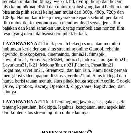
sediakan mulai dari bluray, web-dl, hd, dvdrip, hdrip dan hdcam
bisa kamu nikmati disini dan untuk resolusi yang kami berikan tentu
bisa anda pilih sesuai keinginan mulai dari 360p, 480p, 720p dan
1080p. Namun kami tetap menyarakan kepada seluruh penikmat
film untuk tidak menonton atau mendownload segala jenis film
bajakan dan kami sarankan untuk tetap membeli atau nonton film
resmi yang memiliki lisensi dari pihak terkait.
LAYARWARNA21
Tidak pernah bekerja sama atau memiliki
hubungan kerja dengan situs streaming online Ganool, rebahin,
cgvindo, bioskopkeren, cinemaindo, dunia21, filmapik,
kawanfilm21, Fmoviez, FMZM, indoxx1, indoxxi, Juraganfilm21,
Layarkaca21, lk21, Melongfilm, nb21,Pahe in, Pusatfilm21,
Sogafime, savefilm21, Streamxxi, dan lain-lain. Kami tidak pernah
meng-host video apapun di situs savefilm21 ini. Situs ini legal dan
hanya berisi tautan menuju situs pihak ketiga seperti Acefile, Google
Drive, Uptobox, Racaty, Openload, Zippyshare, Rapidvideo, dan
lainnya.
LAYARWARNA21
Tidak bertanggung jawab atas segala aspek
tentang kepatuhan, hak cipta, legalitas, kesopanan, atau aspek lain
dari konten situs streaming film online lainnya.
HAPPY WATCHING 🙂