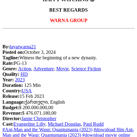
BEST REGARDS
WARNA GROUP
By:
layarwarna21
Posted on:
October 3, 2024
Tagline:
Witness the beginning of a new dynasty.
Rate:
PG-13
Genre:
Action
,
Adventure
,
Movie
,
Science Fiction
Quality:
HD
Year:
2023
Duration:
125 Min
Country:
USA
Release:
15 Feb 2023
Language:
ქართული, English
Budget:
$ 200.000.000,00
Revenue:
$ 476.071.180,00
Director:
Jamie Christopher
Cast:
Evangeline Lilly
,
Michael Douglas
,
Paul Rudd
#Ant-Man and the Wasp: Quantumania (2023)
#download film Ant-
Man and the Wasp: Quantumania (2023)
#download movie online