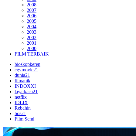
2008
2007
2006
2005
2004
2003
2002
2001
2000
FILM TERBAIK
bioskopkeren
cgvmovie21
dunia21
filmapik
INDOXXI
layarkaca21
netflix
IDLIX
Rebahin
bos21
Film Semi