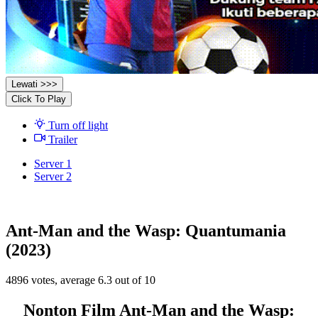
Lewati >>>
Click To Play
Turn off light
Trailer
Server 1
Server 2
Ant-Man and the Wasp: Quantumania
(2023)
4896
votes, average
6.3
out of 10
Nonton Film Ant-Man and the Wasp: