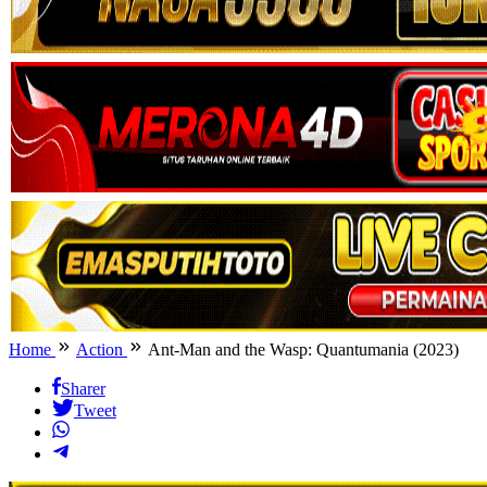
Home
Action
Ant-Man and the Wasp: Quantumania (2023)
Sharer
Tweet