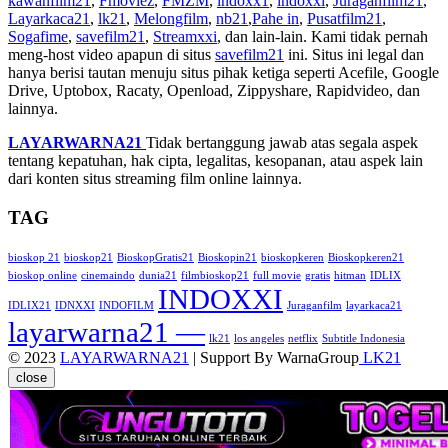
kawanfilm21
,
Fmoviez
,
FMZM
,
indoxx1
,
indoxxi
,
Juraganfilm21
,
Layarkaca21
,
lk21
,
Melongfilm
,
nb21
,
Pahe in
,
Pusatfilm21
,
Sogafime
,
savefilm21
,
Streamxxi
, dan lain-lain. Kami tidak pernah
meng-host video apapun di situs
savefilm21
ini. Situs ini legal dan
hanya berisi tautan menuju situs pihak ketiga seperti Acefile, Google
Drive, Uptobox, Racaty, Openload, Zippyshare, Rapidvideo, dan
lainnya.
LAYARWARNA21
Tidak bertanggung jawab atas segala aspek
tentang kepatuhan, hak cipta, legalitas, kesopanan, atau aspek lain
dari konten situs streaming film online lainnya.
TAG
bioskop 21
bioskop21
BioskopGratis21
Bioskopin21
bioskopkeren
Bioskopkeren21
bioskop online
cinemaindo
dunia21
filmbioskop21
full movie
gratis
hitman
IDLIX
INDOXXI
IDLIX21
IDNXXI
INDOFILM
Juraganfilm
layarkaca21
layarwarna21 —
lk21
los angeles
netflix
Subtitle Indonesia
© 2023
LAYARWARNA21
| Support By WarnaGroup
LK21
close