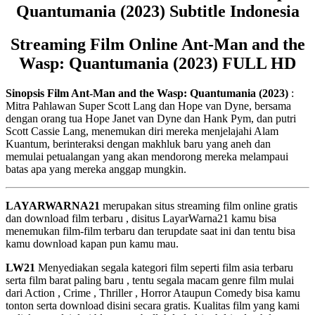
Quantumania (2023) Subtitle Indonesia
Streaming Film Online Ant-Man and the
Wasp: Quantumania (2023) FULL HD
Sinopsis Film Ant-Man and the Wasp: Quantumania (2023)
:
Mitra Pahlawan Super Scott Lang dan Hope van Dyne, bersama
dengan orang tua Hope Janet van Dyne dan Hank Pym, dan putri
Scott Cassie Lang, menemukan diri mereka menjelajahi Alam
Kuantum, berinteraksi dengan makhluk baru yang aneh dan
memulai petualangan yang akan mendorong mereka melampaui
batas apa yang mereka anggap mungkin.
LAYARWARNA21
merupakan situs streaming film online gratis
dan download film terbaru , disitus LayarWarna21 kamu bisa
menemukan film-film terbaru dan terupdate saat ini dan tentu bisa
kamu download kapan pun kamu mau.
LW21
Menyediakan segala kategori film seperti film asia terbaru
serta film barat paling baru , tentu segala macam genre film mulai
dari Action , Crime , Thriller , Horror Ataupun Comedy bisa kamu
tonton serta download disini secara gratis. Kualitas film yang kami