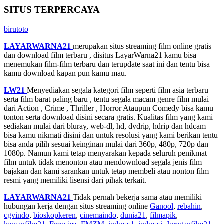
SITUS TERPERCAYA
birutoto
LAYARWARNA21
merupakan situs streaming film online gratis
dan download film terbaru , disitus LayarWarna21 kamu bisa
menemukan film-film terbaru dan terupdate saat ini dan tentu bisa
kamu download kapan pun kamu mau.
LW21
Menyediakan segala kategori film seperti film asia terbaru
serta film barat paling baru , tentu segala macam genre film mulai
dari Action , Crime , Thriller , Horror Ataupun Comedy bisa kamu
tonton serta download disini secara gratis. Kualitas film yang kami
sediakan mulai dari bluray, web-dl, hd, dvdrip, hdrip dan hdcam
bisa kamu nikmati disini dan untuk resolusi yang kami berikan tentu
bisa anda pilih sesuai keinginan mulai dari 360p, 480p, 720p dan
1080p. Namun kami tetap menyarakan kepada seluruh penikmat
film untuk tidak menonton atau mendownload segala jenis film
bajakan dan kami sarankan untuk tetap membeli atau nonton film
resmi yang memiliki lisensi dari pihak terkait.
LAYARWARNA21
Tidak pernah bekerja sama atau memiliki
hubungan kerja dengan situs streaming online
Ganool
,
rebahin
,
cgvindo
,
bioskopkeren
,
cinemaindo
,
dunia21
,
filmapik
,