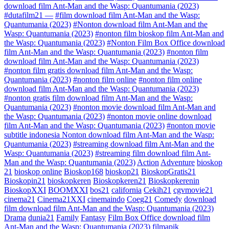
download film Ant-Man and the Wasp: Quantumania (2023)
#dutafilm21 —
#film download film Ant-Man and the Wasp:
Quantumania (2023)
#Nonton download film Ant-Man and the
Wasp: Quantumania (2023)
#nonton film bioskop film Ant-Man and
the Wasp: Quantumania (2023)
#Nonton Film Box Office download
film Ant-Man and the Wasp: Quantumania (2023)
#nonton film
download film Ant-Man and the Wasp: Quantumania (2023)
#nonton film gratis download film Ant-Man and the Wasp:
Quantumania (2023)
#nonton film online
#nonton film online
download film Ant-Man and the Wasp: Quantumania (2023)
#nonton gratis film download film Ant-Man and the Wasp:
Quantumania (2023)
#nonton movie download film Ant-Man and
the Wasp: Quantumania (2023)
#nonton movie online download
film Ant-Man and the Wasp: Quantumania (2023)
#nonton movie
subtitle indonesia Nonton download film Ant-Man and the Wasp:
Quantumania (2023)
#streaming download film Ant-Man and the
Wasp: Quantumania (2023)
#streaming film download film Ant-
Man and the Wasp: Quantumania (2023)
Action
Adventure
bioskop
21
bioskop online
Bioskop168
bioskop21
BioskopGratis21
Bioskopin21
bioskopkeren
Bioskopkeren21
Bioskopkerenin
BioskopXXI
BOOMXXI
bos21
california
Cekih21
cgvmovie21
cinema21
Cinema21XXI
cinemaindo
Coeg21
Comedy
download
film download film Ant-Man and the Wasp: Quantumania (2023)
Drama
dunia21
Family
Fantasy
Film Box Office download film
Ant-Man and the Wasp: Quantumania (2023)
filmapik