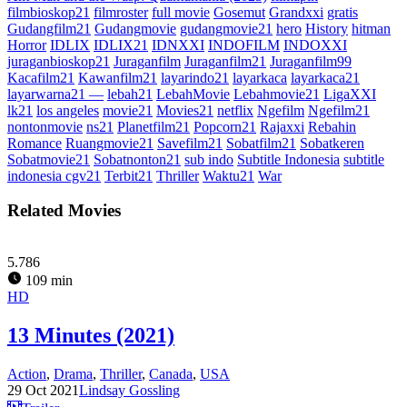
filmbioskop21
filmroster
full movie
Gosemut
Grandxxi
gratis
Gudangfilm21
Gudangmovie
gudangmovie21
hero
History
hitman
Horror
IDLIX
IDLIX21
IDNXXI
INDOFILM
INDOXXI
juraganbioskop21
Juraganfilm
Juraganfilm21
Juraganfilm99
Kacafilm21
Kawanfilm21
layarindo21
layarkaca
layarkaca21
layarwarna21 —
lebah21
LebahMovie
Lebahmovie21
LigaXXI
lk21
los angeles
movie21
Movies21
netflix
Ngefilm
Ngefilm21
nontonmovie
ns21
Planetfilm21
Popcorn21
Rajaxxi
Rebahin
Romance
Ruangmovie21
Savefilm21
Sobatfilm21
Sobatkeren
Sobatmovie21
Sobatnonton21
sub indo
Subtitle Indonesia
subtitle
indonesia cgv21
Terbit21
Thriller
Waktu21
War
Related Movies
5.786
109 min
HD
13 Minutes (2021)
Action
,
Drama
,
Thriller
,
Canada
,
USA
29 Oct 2021
Lindsay Gossling