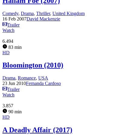
Hallam Foe (2007)
Comedy
,
Drama
,
Thriller
,
United Kingdom
16 Feb 2007
David Mackenzie
Trailer
Watch
6.494
83 min
HD
Bloomington (2010)
Drama
,
Romance
,
USA
23 Jun 2010
Fernanda Cardoso
Trailer
Watch
3.857
90 min
HD
A Deadly Affair (2017)