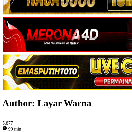
Author:
Layar Warna
5.877
90 min