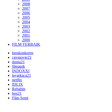
2008
2007
2006
2005
2004
2003
2002
2001
2000
FILM TERBAIK
bioskopkeren
cgvmovie21
dunia21
filmapik
INDOXXI
layarkaca21
netflix
IDLIX
Rebahin
bos21
Film Semi