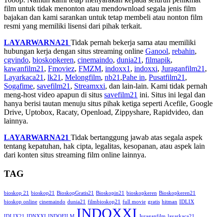
film untuk tidak menonton atau mendownload segala jenis film
bajakan dan kami sarankan untuk tetap membeli atau nonton film
resmi yang memiliki lisensi dari pihak terkait.
LAYARWARNA21
Tidak pernah bekerja sama atau memiliki
hubungan kerja dengan situs streaming online
Ganool
,
rebahin
,
cgvindo
,
bioskopkeren
,
cinemaindo
,
dunia21
,
filmapik
,
kawanfilm21
,
Fmoviez
,
FMZM
,
indoxx1
,
indoxxi
,
Juraganfilm21
,
Layarkaca21
,
lk21
,
Melongfilm
,
nb21
,
Pahe in
,
Pusatfilm21
,
Sogafime
,
savefilm21
,
Streamxxi
, dan lain-lain. Kami tidak pernah
meng-host video apapun di situs
savefilm21
ini. Situs ini legal dan
hanya berisi tautan menuju situs pihak ketiga seperti Acefile, Google
Drive, Uptobox, Racaty, Openload, Zippyshare, Rapidvideo, dan
lainnya.
LAYARWARNA21
Tidak bertanggung jawab atas segala aspek
tentang kepatuhan, hak cipta, legalitas, kesopanan, atau aspek lain
dari konten situs streaming film online lainnya.
TAG
bioskop 21
bioskop21
BioskopGratis21
Bioskopin21
bioskopkeren
Bioskopkeren21
bioskop online
cinemaindo
dunia21
filmbioskop21
full movie
gratis
hitman
IDLIX
INDOXXI
IDLIX21
IDNXXI
INDOFILM
Juraganfilm
layarkaca21