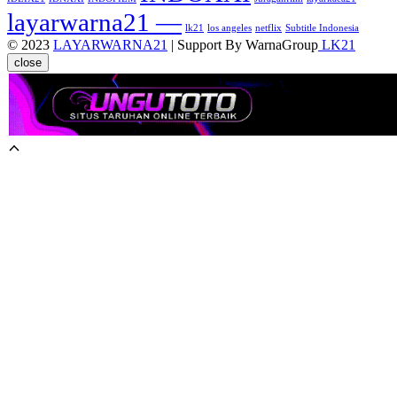
layarwarna21 —
lk21
los angeles
netflix
Subtitle Indonesia
© 2023
LAYARWARNA21
| Support By WarnaGroup
LK21
close