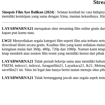
Stre
Sinopsis Film Ayo Balikan (2024)
: Selatan kembali ke cara hidup
memiliki kemiripan yang sama dengan Alma, mantan kekasihnya. Hin
LAYARWARNA21
merupakan situs streaming film online gratis d
kapan pun kamu mau.
LW21
Menyediakan segala kategori film seperti film asia terbaru sert
download disini secara gratis. Kualitas film yang kami sediakan mulai
keinginan mulai dari 360p, 480p, 720p dan 1080p. Namun kami tetap
tetap membeli atau nonton film resmi yang memiliki lisensi dari pihak 
LAYARWARNA21
Tidak pernah bekerja sama atau memiliki hubung
FMZM, indoxx1, indoxxi, Juraganfilm21, Layarkaca21, lk21, Melongfi
savefilm21 ini. Situs ini legal dan hanya berisi tautan menuju situs 
LAYARWARNA21
Tidak bertanggung jawab atas segala aspek tentan