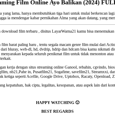
aming Film Online Ayo Balikan (2024) FU
nya yang lama, hanya membutuhkan tiga hari untuk mulai berkencan la
gga ia mendengar kabar pernikahan Alma yang akan datang, yang mem
an download film terbaru , disitus LayarWarna21 kamu bisa menemukan f
a film barat paling baru , tentu segala macam genre film mulai dari Act
 dari bluray, web-dl, hd, dvdrip, hdrip dan hdcam bisa kamu nikmati dis
 menyarakan kepada seluruh penikmat film untuk tidak menonton atau 
terkait.
an kerja dengan situs streaming online Ganool, rebahin, cgvindo, bio
lm, nb21,Pahe in, Pusatfilm21, Sogafime, savefilm21, Streamxxi, dan 
pihak ketiga seperti Acefile, Google Drive, Uptobox, Racaty, Openload, 
g kepatuhan, hak cipta, legalitas, kesopanan, atau aspek lain dari kont
HAPPY WATCHING 🙂
BEST REGARDS