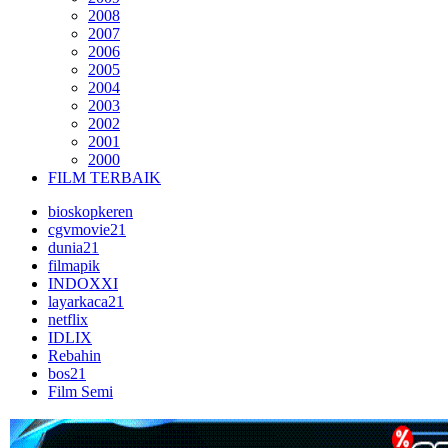
2008
2007
2006
2005
2004
2003
2002
2001
2000
FILM TERBAIK
bioskopkeren
cgvmovie21
dunia21
filmapik
INDOXXI
layarkaca21
netflix
IDLIX
Rebahin
bos21
Film Semi