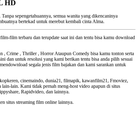
LL HD
gi. Tanpa sepengetahuannya, semua wanita yang dikencaninya
buatnya bertekad untuk merebut kembali cinta Alma.
ilm-film terbaru dan terupdate saat ini dan tentu bisa kamu download
ion , Crime , Thriller , Horror Ataupun Comedy bisa kamu tonton serta
ini dan untuk resolusi yang kami berikan tentu bisa anda pilih sesuai
mendownload segala jenis film bajakan dan kami sarankan untuk
skopkeren, cinemaindo, dunia21, filmapik, kawanfilm21, Fmoviez,
lain-lain. Kami tidak pernah meng-host video apapun di situs
Zippyshare, Rapidvideo, dan lainnya.
en situs streaming film online lainnya.