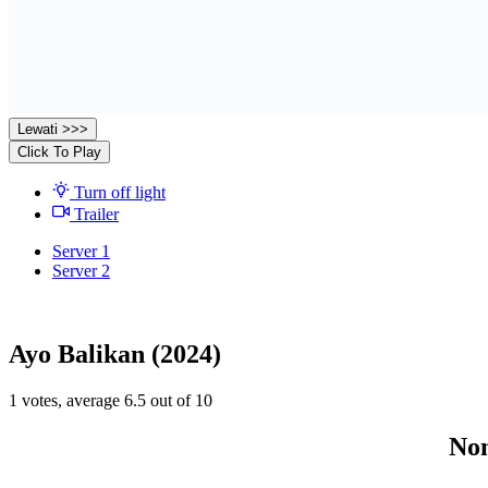
Lewati >>>
Click To Play
Turn off light
Trailer
Server 1
Server 2
Ayo Balikan (2024)
1
votes, average
6.5
out of 10
Non