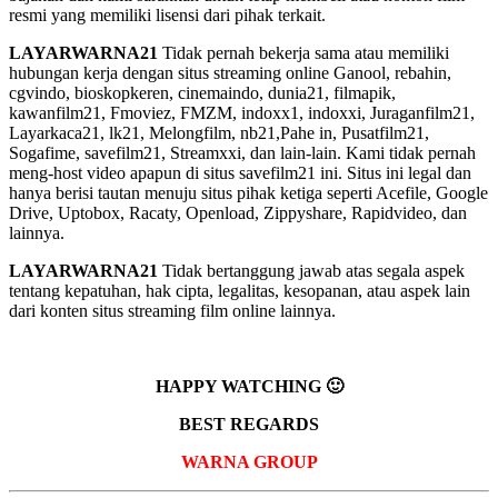
resmi yang memiliki lisensi dari pihak terkait.
LAYARWARNA21
Tidak pernah bekerja sama atau memiliki
hubungan kerja dengan situs streaming online Ganool, rebahin,
cgvindo, bioskopkeren, cinemaindo, dunia21, filmapik,
kawanfilm21, Fmoviez, FMZM, indoxx1, indoxxi, Juraganfilm21,
Layarkaca21, lk21, Melongfilm, nb21,Pahe in, Pusatfilm21,
Sogafime, savefilm21, Streamxxi, dan lain-lain. Kami tidak pernah
meng-host video apapun di situs savefilm21 ini. Situs ini legal dan
hanya berisi tautan menuju situs pihak ketiga seperti Acefile, Google
Drive, Uptobox, Racaty, Openload, Zippyshare, Rapidvideo, dan
lainnya.
LAYARWARNA21
Tidak bertanggung jawab atas segala aspek
tentang kepatuhan, hak cipta, legalitas, kesopanan, atau aspek lain
dari konten situs streaming film online lainnya.
HAPPY WATCHING 🙂
BEST REGARDS
WARNA GROUP