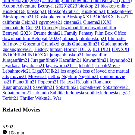
film Betrayal (2023)
#streaming film download film Betrayal (2023)
Action
Adventure
Betrayal (2023)2023
bioskop 21
bioskop online
Bioskop168
bioskop21
BioskopGratis21
Bioskopin21
bioskopkeren
Bioskopkeren21
Bioskopkerenin
BioskopXXI
BOOMXXI
bos21
california
Cekih21
cgvmovie21
cinema21
Cinema21XXI
cinemaindo
Coeg21
Comedy
download film download film
Betrayal (2023)
Drama
dunia21
Family
Fantasy
Film Box Office
download film Betrayal (2023)
filmapik
filmbioskop21
filmroster
full movie
Gosemut
Grandxxi
gratis
Gudangfilm21
Gudangmovie
gudangmovie21
History
hitman
Horror
IDLIX
IDLIX21
IDNXXI
INDOFILM
INDOXXI
juraganbioskop21
Juraganfilm
Juraganfilm21
Juraganfilm99
Kacafilm21
Kawanfilm21
layarindo21
layarkaca
layarkaca21
layarwarna21 —
lebah21
LebahMovie
Lebahmovie21
LigaXXI
lk21
los angeles
loss of loved one
martial
arts
movie21
Movies21
netflix
Ngefilm
Ngefilm21
nontonmovie
ns21
Planetfilm21
Popcorn21
Rajaxxi
Rebahin
Romance
Ruangmovie21
Savefilm21
Sobatfilm21
Sobatkeren
Sobatmovie21
Sobatnonton21
sub indo
Subtitle Indonesia
subtitle indonesia cgv21
Terbit21
Thriller
Waktu21
War
Related Movies
5.902
108 min