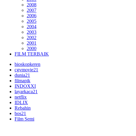
2008
2007
2006
2005
2004
2003
2002
2001
2000
FILM TERBAIK
bioskopkeren
cgvmovie21
dunia21
filmapik
INDOXXI
layarkaca21
netflix
IDLIX
Rebahin
bos21
Film Semi