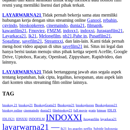
resmi yang memiliki lisensi dari pihak terkait.
LAYARWARNA21
Tidak pernah bekerja sama atau memiliki
hubungan kerja dengan situs streaming online
Ganool
,
rebahin
,
cgvindo
,
bioskopkeren
,
cinemaindo
,
dunia21
,
filmapik
,
kawanfilm21
,
Fmoviez
,
FMZM
,
indoxx1
,
indoxxi
,
Juraganfilm21
,
Layarkaca21
,
lk21
,
Melongfilm
,
nb21
,
Pahe in
,
Pusatfilm21
,
Sogafime
,
savefilm21
,
Streamxxi
, dan lain-lain. Kami tidak pernah
meng-host video apapun di situs
savefilm21
ini. Situs ini legal dan
hanya berisi tautan menuju situs pihak ketiga seperti Acefile, Google
Drive, Uptobox, Racaty, Openload, Zippyshare, Rapidvideo, dan
lainnya.
LAYARWARNA21
Tidak bertanggung jawab atas segala aspek
tentang kepatuhan, hak cipta, legalitas, kesopanan, atau aspek lain
dari konten situs streaming film online lainnya.
TAG
bioskop 21
bioskop21
BioskopGratis21
Bioskopin21
bioskopkeren
Bioskopkeren21
bioskop online
cinemaindo
dunia21
filmbioskop21
full movie
gratis
hitman
IDLIX
INDOXXI
IDLIX21
IDNXXI
INDOFILM
Juraganfilm
layarkaca21
layarwarna21 —
lk21
los angeles
netflix
Subtitle Indonesia