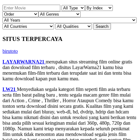
SITUS TERPERCAYA
birutoto
LAYARWARNA21
merupakan situs streaming film online gratis
dan download film terbaru , disitus LayarWarna21 kamu bisa
menemukan film-film terbaru dan terupdate saat ini dan tentu bisa
kamu download kapan pun kamu mau.
LW21
Menyediakan segala kategori film seperti film asia terbaru
serta film barat paling baru , tentu segala macam genre film mulai
dari Action , Crime , Thriller , Horror Ataupun Comedy bisa kamu
tonton serta download disini secara gratis. Kualitas film yang kami
sediakan mulai dari bluray, web-dl, hd, dvdrip, hdrip dan hdcam
bisa kamu nikmati disini dan untuk resolusi yang kami berikan tentu
bisa anda pilih sesuai keinginan mulai dari 360p, 480p, 720p dan
1080p. Namun kami tetap menyarakan kepada seluruh penikmat
film untuk tidak menonton atau mendownload segala jenis film
bajakan dan kami sarankan untuk tetap membeli atau nonton film