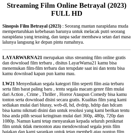
Streaming Film Online Betrayal (2023)
FULL HD
Sinopsis Film Betrayal (2023)
: Seorang mantan narapidana muda
mempertaruhkan kebebasan barunya untuk melacak putri seorang
narapidana yang terasing, dan tanpa sadar membawa setan dari masa
lalunya langsung ke depan pintu rumahnya.
LAYARWARNA21
merupakan situs streaming film online gratis
dan download film terbaru , disitus LayarWarna21 kamu bisa
menemukan film-film terbaru dan terupdate saat ini dan tentu bisa
kamu download kapan pun kamu mau.
LW21
Menyediakan segala kategori film seperti film asia terbaru
serta film barat paling baru , tentu segala macam genre film mulai
dari Action , Crime , Thriller , Horror Ataupun Comedy bisa kamu
tonton serta download disini secara gratis. Kualitas film yang kami
sediakan mulai dari bluray, web-dl, hd, dvdrip, hdrip dan hdcam
bisa kamu nikmati disini dan untuk resolusi yang kami berikan tentu
bisa anda pilih sesuai keinginan mulai dari 360p, 480p, 720p dan
1080p. Namun kami tetap menyarakan kepada seluruh penikmat
film untuk tidak menonton atau mendownload segala jenis film
bajakan dan kami sarankan untuk tetap membeli atau nonton film