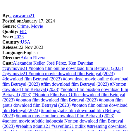
By:
layarwarna21
Posted on:
January 17, 2024
Genre:
Crime
,
Movie
Quality:
HD
Year:
2023
Country:
USA
Release:
22 Nov 2023
Language:
English
Director:
Adam Rivera
Cast:
Alexandra Keller
,
José Pérez
,
Ken Davitian
#cgvmovie21 #nonton film online download film Betrayal (2023)
#cgvmovie21 #nonton movie download film Betrayal (2023)
#download film Betrayal (2023)
#download movie online download
film Betrayal (2023)
#film download film Betrayal (2023)
#Nonton
download film Betrayal (2023)
#nonton film bioskop download film
Betrayal (2023)
#Nonton Film Box Office download film Betrayal
(2023)
#nonton film download film Betrayal (2023)
#nonton film
gratis download film Betrayal (2023)
#nonton film online download
film Betrayal (2023)
#nonton gratis film download film Betrayal
(2023)
#nonton movie online download film Betrayal (2023)
#nonton movie subtitle indonesia Nonton download film Betrayal
(2023)
#rebahin #dunia21 #savefilm21 #idlix
#streaming download