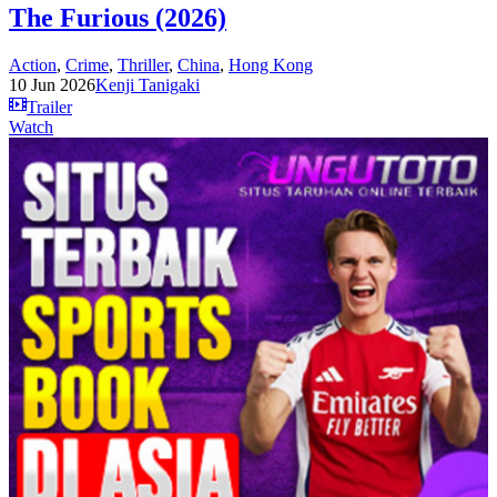
The Furious (2026)
Action
,
Crime
,
Thriller
,
China
,
Hong Kong
10 Jun 2026
Kenji Tanigaki
Trailer
Watch