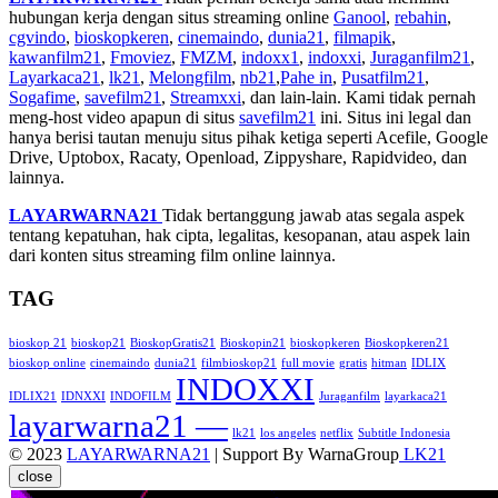
hubungan kerja dengan situs streaming online
Ganool
,
rebahin
,
cgvindo
,
bioskopkeren
,
cinemaindo
,
dunia21
,
filmapik
,
kawanfilm21
,
Fmoviez
,
FMZM
,
indoxx1
,
indoxxi
,
Juraganfilm21
,
Layarkaca21
,
lk21
,
Melongfilm
,
nb21
,
Pahe in
,
Pusatfilm21
,
Sogafime
,
savefilm21
,
Streamxxi
, dan lain-lain. Kami tidak pernah
meng-host video apapun di situs
savefilm21
ini. Situs ini legal dan
hanya berisi tautan menuju situs pihak ketiga seperti Acefile, Google
Drive, Uptobox, Racaty, Openload, Zippyshare, Rapidvideo, dan
lainnya.
LAYARWARNA21
Tidak bertanggung jawab atas segala aspek
tentang kepatuhan, hak cipta, legalitas, kesopanan, atau aspek lain
dari konten situs streaming film online lainnya.
TAG
bioskop 21
bioskop21
BioskopGratis21
Bioskopin21
bioskopkeren
Bioskopkeren21
bioskop online
cinemaindo
dunia21
filmbioskop21
full movie
gratis
hitman
IDLIX
INDOXXI
IDLIX21
IDNXXI
INDOFILM
Juraganfilm
layarkaca21
layarwarna21 —
lk21
los angeles
netflix
Subtitle Indonesia
© 2023
LAYARWARNA21
| Support By WarnaGroup
LK21
close