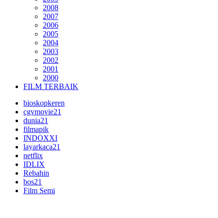
2008
2007
2006
2005
2004
2003
2002
2001
2000
FILM TERBAIK
bioskopkeren
cgvmovie21
dunia21
filmapik
INDOXXI
layarkaca21
netflix
IDLIX
Rebahin
bos21
Film Semi