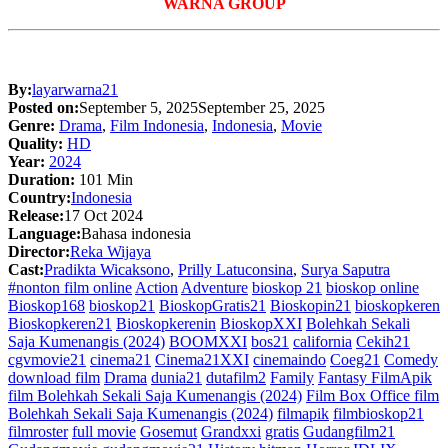
WARNA GROUP
By:
layarwarna21
Posted on:
September 5, 2025
September 25, 2025
Genre:
Drama
,
Film Indonesia
,
Indonesia
,
Movie
Quality:
HD
Year:
2024
Duration:
101 Min
Country:
Indonesia
Release:
17 Oct 2024
Language:
Bahasa indonesia
Director:
Reka Wijaya
Cast:
Pradikta Wicaksono
,
Prilly Latuconsina
,
Surya Saputra
#nonton film online
Action
Adventure
bioskop 21
bioskop online
Bioskop168
bioskop21
BioskopGratis21
Bioskopin21
bioskopkeren
Bioskopkeren21
Bioskopkerenin
BioskopXXI
Bolehkah Sekali
Saja Kumenangis (2024)
BOOMXXI
bos21
california
Cekih21
cgvmovie21
cinema21
Cinema21XXI
cinemaindo
Coeg21
Comedy
download film
Drama
dunia21
dutafilm2
Family
Fantasy FilmApik
film Bolehkah Sekali Saja Kumenangis (2024)
Film Box Office film
Bolehkah Sekali Saja Kumenangis (2024)
filmapik
filmbioskop21
filmroster
full movie
Gosemut
Grandxxi
gratis
Gudangfilm21