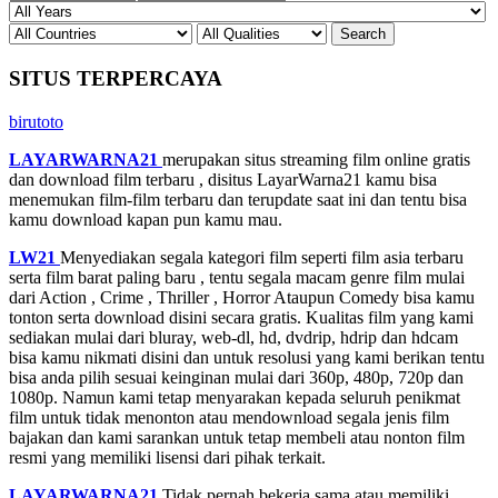
SITUS TERPERCAYA
birutoto
LAYARWARNA21
merupakan situs streaming film online gratis
dan download film terbaru , disitus LayarWarna21 kamu bisa
menemukan film-film terbaru dan terupdate saat ini dan tentu bisa
kamu download kapan pun kamu mau.
LW21
Menyediakan segala kategori film seperti film asia terbaru
serta film barat paling baru , tentu segala macam genre film mulai
dari Action , Crime , Thriller , Horror Ataupun Comedy bisa kamu
tonton serta download disini secara gratis. Kualitas film yang kami
sediakan mulai dari bluray, web-dl, hd, dvdrip, hdrip dan hdcam
bisa kamu nikmati disini dan untuk resolusi yang kami berikan tentu
bisa anda pilih sesuai keinginan mulai dari 360p, 480p, 720p dan
1080p. Namun kami tetap menyarakan kepada seluruh penikmat
film untuk tidak menonton atau mendownload segala jenis film
bajakan dan kami sarankan untuk tetap membeli atau nonton film
resmi yang memiliki lisensi dari pihak terkait.
LAYARWARNA21
Tidak pernah bekerja sama atau memiliki