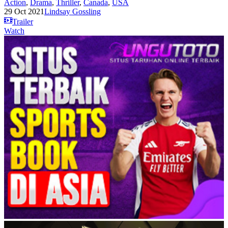
Action
,
Drama
,
Thriller
,
Canada
,
USA
29 Oct 2021
Lindsay Gossling
Trailer
Watch