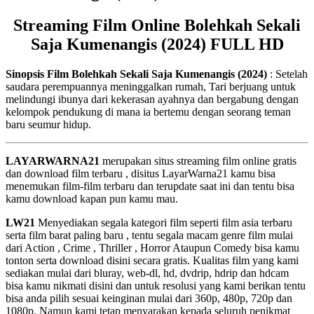
Streaming Film Online Bolehkah Sekali
Saja Kumenangis (2024) FULL HD
Sinopsis Film Bolehkah Sekali Saja Kumenangis (2024)
: Setelah
saudara perempuannya meninggalkan rumah, Tari berjuang untuk
melindungi ibunya dari kekerasan ayahnya dan bergabung dengan
kelompok pendukung di mana ia bertemu dengan seorang teman
baru seumur hidup.
LAYARWARNA21
merupakan situs streaming film online gratis
dan download film terbaru , disitus LayarWarna21 kamu bisa
menemukan film-film terbaru dan terupdate saat ini dan tentu bisa
kamu download kapan pun kamu mau.
LW21
Menyediakan segala kategori film seperti film asia terbaru
serta film barat paling baru , tentu segala macam genre film mulai
dari Action , Crime , Thriller , Horror Ataupun Comedy bisa kamu
tonton serta download disini secara gratis. Kualitas film yang kami
sediakan mulai dari bluray, web-dl, hd, dvdrip, hdrip dan hdcam
bisa kamu nikmati disini dan untuk resolusi yang kami berikan tentu
bisa anda pilih sesuai keinginan mulai dari 360p, 480p, 720p dan
1080p. Namun kami tetap menyarakan kepada seluruh penikmat