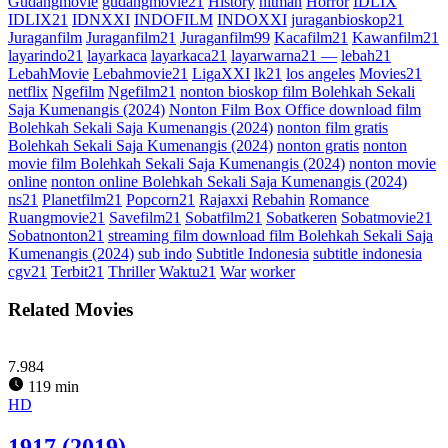
Gudangmovie
gudangmovie21
History
hitman
Horror
IDLIX
IDLIX21
IDNXXI
INDOFILM
INDOXXI
juraganbioskop21
Juraganfilm
Juraganfilm21
Juraganfilm99
Kacafilm21
Kawanfilm21
layarindo21
layarkaca
layarkaca21
layarwarna21 —
lebah21
LebahMovie
Lebahmovie21
LigaXXI
lk21
los angeles
Movies21
netflix
Ngefilm
Ngefilm21
nonton bioskop film Bolehkah Sekali
Saja Kumenangis (2024)
Nonton Film Box Office download film
Bolehkah Sekali Saja Kumenangis (2024)
nonton film gratis
Bolehkah Sekali Saja Kumenangis (2024)
nonton gratis
nonton
movie film Bolehkah Sekali Saja Kumenangis (2024)
nonton movie
online
nonton online Bolehkah Sekali Saja Kumenangis (2024)
ns21
Planetfilm21
Popcorn21
Rajaxxi
Rebahin
Romance
Ruangmovie21
Savefilm21
Sobatfilm21
Sobatkeren
Sobatmovie21
Sobatnonton21
streaming film download film Bolehkah Sekali Saja
Kumenangis (2024)
sub indo
Subtitle Indonesia
subtitle indonesia
cgv21
Terbit21
Thriller
Waktu21
War
worker
Related Movies
7.984
119 min
HD
1917 (2019)