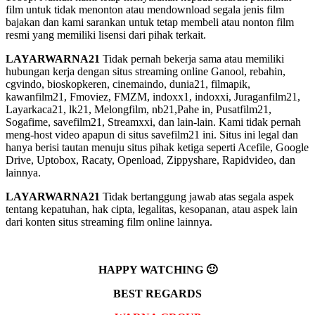
film untuk tidak menonton atau mendownload segala jenis film
bajakan dan kami sarankan untuk tetap membeli atau nonton film
resmi yang memiliki lisensi dari pihak terkait.
LAYARWARNA21
Tidak pernah bekerja sama atau memiliki
hubungan kerja dengan situs streaming online Ganool, rebahin,
cgvindo, bioskopkeren, cinemaindo, dunia21, filmapik,
kawanfilm21, Fmoviez, FMZM, indoxx1, indoxxi, Juraganfilm21,
Layarkaca21, lk21, Melongfilm, nb21,Pahe in, Pusatfilm21,
Sogafime, savefilm21, Streamxxi, dan lain-lain. Kami tidak pernah
meng-host video apapun di situs savefilm21 ini. Situs ini legal dan
hanya berisi tautan menuju situs pihak ketiga seperti Acefile, Google
Drive, Uptobox, Racaty, Openload, Zippyshare, Rapidvideo, dan
lainnya.
LAYARWARNA21
Tidak bertanggung jawab atas segala aspek
tentang kepatuhan, hak cipta, legalitas, kesopanan, atau aspek lain
dari konten situs streaming film online lainnya.
HAPPY WATCHING 🙂
BEST REGARDS