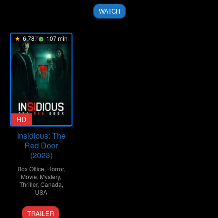
2023
WATCH
6.787
107 min
HD
Insidious: The
Red Door
(2023)
Box Office
,
Horror
,
Movie
,
Mystery
,
Thriller
,
Canada
,
USA
5
Patrick
TRAILER