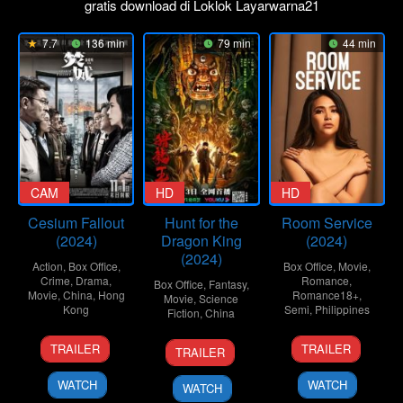
gratis download di Loklok Layarwarna21
7.7
136 min
79 min
44 min
CAM
HD
HD
Cesium Fallout
Hunt for the
Room Service
(2024)
Dragon King
(2024)
(2024)
Action
,
Box Office
,
Box Office
,
Movie
,
Crime
,
Drama
,
Romance
,
Box Office
,
Fantasy
,
Movie
,
China
,
Hong
Romance18+
,
Movie
,
Science
Kong
Semi
,
Philippines
Fiction
,
China
25
Anthony
16
Bobby
3
Dai
TRAILER
TRAILER
TRAILER
Oct
Pun
Jan
Bonifacio
Jan
Yilin
2024
Yiu-
2024
2024
WATCH
WATCH
WATCH
Ming