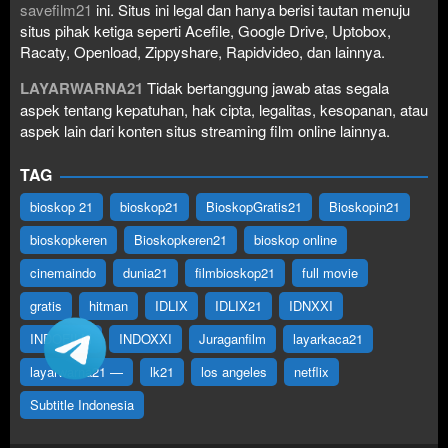
savefilm21
ini. Situs ini legal dan hanya berisi tautan menuju
situs pihak ketiga seperti Acefile, Google Drive, Uptobox,
Racaty, Openload, Zippyshare, Rapidvideo, dan lainnya.
LAYARWARNA21
Tidak bertanggung jawab atas segala
aspek tentang kepatuhan, hak cipta, legalitas, kesopanan, atau
aspek lain dari konten situs streaming film online lainnya.
TAG
bioskop 21
bioskop21
BioskopGratis21
Bioskopin21
bioskopkeren
Bioskopkeren21
bioskop online
cinemaindo
dunia21
filmbioskop21
full movie
gratis
hitman
IDLIX
IDLIX21
IDNXXI
INDOFILM
INDOXXI
Juraganfilm
layarkaca21
layarwarna21 —
lk21
los angeles
netflix
Subtitle Indonesia