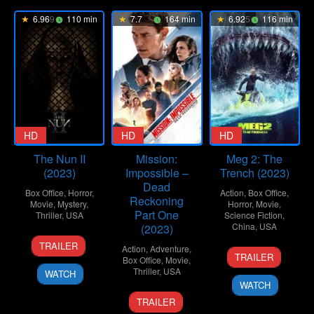
6.969
110 min
7.7
164 min
6.925
116 min
HD
HD
HD
The Nun II
Mission:
Meg 2: The
(2023)
Impossible –
Trench (2023)
Dead
Box Office
,
Horror
,
Action
,
Box Office
,
Reckoning
Movie
,
Mystery
,
Horror
,
Movie
,
Part One
Thriller
,
USA
Science Fiction
,
China
,
USA
(2023)
6
Sarah
TRAILER
Action
,
Adventure
,
2
Ben
Sep
Boutin
TRAILER
Box Office
,
Movie
,
Aug
Wheatley
2023
Thriller
,
USA
WATCH
2023
WATCH
8
Christopher
TRAILER
Jul
McQuarrie