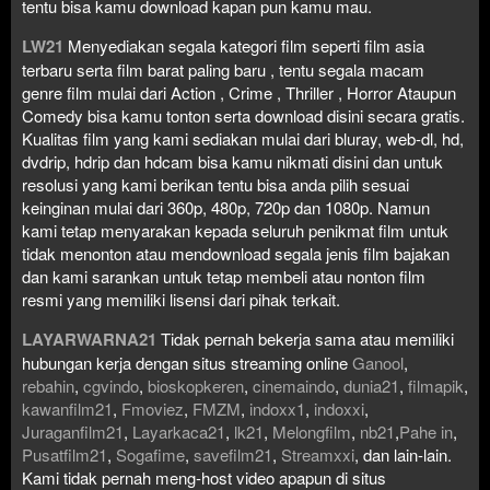
tentu bisa kamu download kapan pun kamu mau.
LW21
Menyediakan segala kategori film seperti film asia
terbaru serta film barat paling baru , tentu segala macam
genre film mulai dari Action , Crime , Thriller , Horror Ataupun
Comedy bisa kamu tonton serta download disini secara gratis.
Kualitas film yang kami sediakan mulai dari bluray, web-dl, hd,
dvdrip, hdrip dan hdcam bisa kamu nikmati disini dan untuk
resolusi yang kami berikan tentu bisa anda pilih sesuai
keinginan mulai dari 360p, 480p, 720p dan 1080p. Namun
kami tetap menyarakan kepada seluruh penikmat film untuk
tidak menonton atau mendownload segala jenis film bajakan
dan kami sarankan untuk tetap membeli atau nonton film
resmi yang memiliki lisensi dari pihak terkait.
LAYARWARNA21
Tidak pernah bekerja sama atau memiliki
hubungan kerja dengan situs streaming online
Ganool
,
rebahin
,
cgvindo
,
bioskopkeren
,
cinemaindo
,
dunia21
,
filmapik
,
kawanfilm21
,
Fmoviez
,
FMZM
,
indoxx1
,
indoxxi
,
Juraganfilm21
,
Layarkaca21
,
lk21
,
Melongfilm
,
nb21
,
Pahe in
,
Pusatfilm21
,
Sogafime
,
savefilm21
,
Streamxxi
, dan lain-lain.
Kami tidak pernah meng-host video apapun di situs