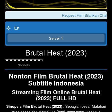
Request Film Silahkan Chat Ke
Server 1
Brutal Heat (2023)
No votes
Click To Play
Lewati >>>
Nonton Film Brutal Heat (2023)
Subtitle Indonesia
Streaming Film Online Brutal Heat
(2023) FULL HD
Sinopsis Film Brutal Heat (2023)
: Sebagian besar Matahari
telah pecah dan menuju ke Bumi, yang permukaannya