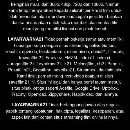
keinginan mulai dari 360p, 480p, 720p dan 1080p. Namun
kami tetap menyarakan kepada seluruh penikmat film untuk
tidak menonton atau mendownload segala jenis film bajakan
dan kami sarankan untuk tetap membeli atau nonton film
resmi yang memiliki lisensi dari pihak terkait.
LAYARWARNA21
Tidak pernah bekerja sama atau memiliki
hubungan kerja dengan situs streaming online Ganool,
rebahin, cgvindo, bioskopkeren, cinemaindo, dunia21, filmapik,
kawanfilm21, Fmoviez, FMZM, indoxx1, indoxxi,
Juraganfilm21, Layarkaca21, lk21, Melongfilm, nb21,Pahe in,
Pusatfilm21, Sogafime, savefilm21, Streamxxi, dan lain-lain.
Kami tidak pernah meng-host video apapun di situs
savefilm21 ini. Situs ini legal dan hanya berisi tautan menuju
situs pihak ketiga seperti Acefile, Google Drive, Uptobox,
Racaty, Openload, Zippyshare, Rapidvideo, dan lainnya.
LAYARWARNA21
Tidak bertanggung jawab atas segala
aspek tentang kepatuhan, hak cipta, legalitas, kesopanan, atau
aspek lain dari konten situs streaming film online lainnya.