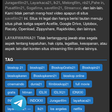
Juraganfilm21
,
Layarkaca21
,
lk21
,
Melongfilm
,
nb21
,
Pahe in
,
Pusatfilm21
,
Sogafime
,
savefilm21
,
Streamxxi
, dan lain-lain.
Kami tidak pernah meng-host video apapun di situs
savefilm21
ini. Situs ini legal dan hanya berisi tautan menuju
situs pihak ketiga seperti Acefile, Google Drive, Uptobox,
Racaty, Openload, Zippyshare, Rapidvideo, dan lainnya.
LAYARWARNA21
Tidak bertanggung jawab atas segala
aspek tentang kepatuhan, hak cipta, legalitas, kesopanan, atau
aspek lain dari konten situs streaming film online lainnya.
TAG
bioskop 21
bioskop21
BioskopGratis21
Bioskopin21
bioskopkeren
Bioskopkeren21
bioskop online
cinemaindo
dunia21
filmbioskop21
full movie
gratis
hitman
IDLIX
IDLIX21
IDNXXI
INDOFILM
INDOXXI
Juraganfilm
layarkaca21
layarwarna21 —
lk21
los angeles
netflix