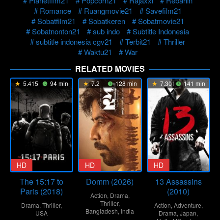
Planetfilm21
Popcorn21
Rajaxxi
Rebahin
Romance
Ruangmovie21
Savefilm21
Sobatfilm21
Sobatkeren
Sobatmovie21
Sobatnonton21
sub indo
Subtitle Indonesia
subtitle indonesia cgv21
Terbit21
Thriller
Waktu21
War
RELATED MOVIES
5.415
94 min
7.2
128 min
7.301
141 min
HD
HD
HD
The 15:17 to
Domm (2026)
13 Assassins
Paris (2018)
(2010)
Action
,
Drama
,
Thriller
,
Drama
,
Thriller
,
Action
,
Adventure
,
Bangladesh
,
India
USA
Drama
,
Japan
,