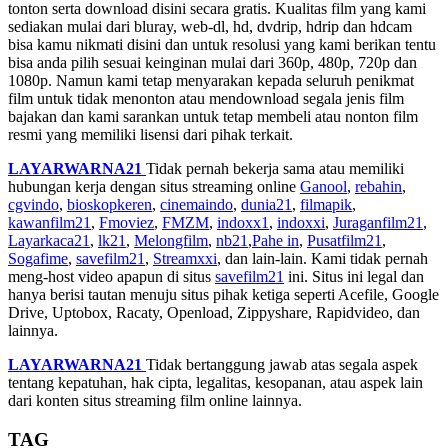
tonton serta download disini secara gratis. Kualitas film yang kami
sediakan mulai dari bluray, web-dl, hd, dvdrip, hdrip dan hdcam
bisa kamu nikmati disini dan untuk resolusi yang kami berikan tentu
bisa anda pilih sesuai keinginan mulai dari 360p, 480p, 720p dan
1080p. Namun kami tetap menyarakan kepada seluruh penikmat
film untuk tidak menonton atau mendownload segala jenis film
bajakan dan kami sarankan untuk tetap membeli atau nonton film
resmi yang memiliki lisensi dari pihak terkait.
LAYARWARNA21
Tidak pernah bekerja sama atau memiliki
hubungan kerja dengan situs streaming online
Ganool
,
rebahin
,
cgvindo
,
bioskopkeren
,
cinemaindo
,
dunia21
,
filmapik
,
kawanfilm21
,
Fmoviez
,
FMZM
,
indoxx1
,
indoxxi
,
Juraganfilm21
,
Layarkaca21
,
lk21
,
Melongfilm
,
nb21
,
Pahe in
,
Pusatfilm21
,
Sogafime
,
savefilm21
,
Streamxxi
, dan lain-lain. Kami tidak pernah
meng-host video apapun di situs
savefilm21
ini. Situs ini legal dan
hanya berisi tautan menuju situs pihak ketiga seperti Acefile, Google
Drive, Uptobox, Racaty, Openload, Zippyshare, Rapidvideo, dan
lainnya.
LAYARWARNA21
Tidak bertanggung jawab atas segala aspek
tentang kepatuhan, hak cipta, legalitas, kesopanan, atau aspek lain
dari konten situs streaming film online lainnya.
TAG