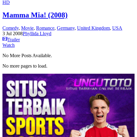
HD
Mamma Mia! (2008)
Comedy
,
Movie
,
Romance
,
Germany
,
United Kingdom
,
USA
3 Jul 2008
Phyllida Lloyd
Trailer
Watch
No More Posts Available.
No more pages to load.