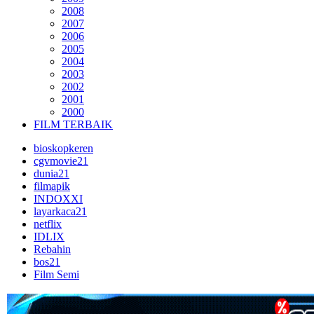
2008
2007
2006
2005
2004
2003
2002
2001
2000
FILM TERBAIK
bioskopkeren
cgvmovie21
dunia21
filmapik
INDOXXI
layarkaca21
netflix
IDLIX
Rebahin
bos21
Film Semi