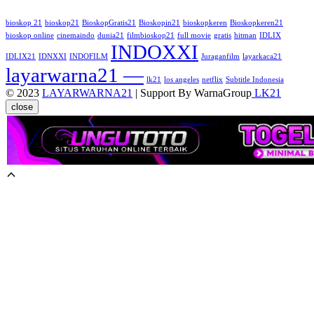
bioskop 21
bioskop21
BioskopGratis21
Bioskopin21
bioskopkeren
Bioskopkeren21
bioskop online
cinemaindo
dunia21
filmbioskop21
full movie
gratis
hitman
IDLIX
INDOXXI
IDLIX21
IDNXXI
INDOFILM
Juraganfilm
layarkaca21
layarwarna21 —
lk21
los angeles
netflix
Subtitle Indonesia
© 2023
LAYARWARNA21
| Support By WarnaGroup
LK21
close