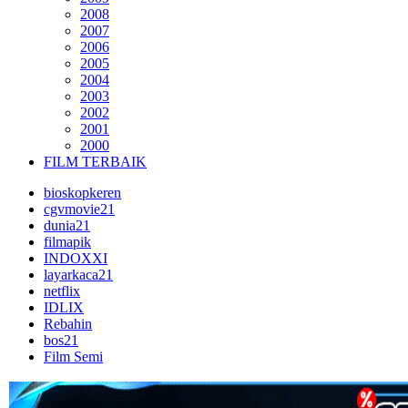
2008
2007
2006
2005
2004
2003
2002
2001
2000
FILM TERBAIK
bioskopkeren
cgvmovie21
dunia21
filmapik
INDOXXI
layarkaca21
netflix
IDLIX
Rebahin
bos21
Film Semi