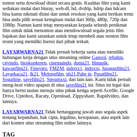
tonton serta download disini secara gratis. Kualitas film yang kami
sediakan mulai dari bluray, web-dl, hd, dvdrip, hdrip dan hdcam
bisa kamu nikmati disini dan untuk resolusi yang kami berikan tentu
bisa anda pilih sesuai keinginan mulai dari 360p, 480p, 720p dan
1080p. Namun kami tetap menyarakan kepada seluruh penikmat
film untuk tidak menonton atau mendownload segala jenis film
bajakan dan kami sarankan untuk tetap membeli atau nonton film
resmi yang memiliki lisensi dari pihak terkait.
LAYARWARNA21
Tidak pernah bekerja sama atau memiliki
hubungan kerja dengan situs streaming online
Ganool
,
rebahin
,
cgvindo
,
bioskopkeren
,
cinemaindo
,
dunia21
,
filmapik
,
kawanfilm21
,
Fmoviez
,
FMZM
,
indoxx1
,
indoxxi
,
Juraganfilm21
,
Layarkaca21
,
lk21
,
Melongfilm
,
nb21
,
Pahe in
,
Pusatfilm21
,
Sogafime
,
savefilm21
,
Streamxxi
, dan lain-lain. Kami tidak pernah
meng-host video apapun di situs
savefilm21
ini. Situs ini legal dan
hanya berisi tautan menuju situs pihak ketiga seperti Acefile, Google
Drive, Uptobox, Racaty, Openload, Zippyshare, Rapidvideo, dan
lainnya.
LAYARWARNA21
Tidak bertanggung jawab atas segala aspek
tentang kepatuhan, hak cipta, legalitas, kesopanan, atau aspek lain
dari konten situs streaming film online lainnya.
TAG