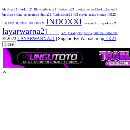
bioskop 21
bioskop21
BioskopGratis21
Bioskopin21
bioskopkeren
Bioskopkeren21
bioskop online
cinemaindo
dunia21
filmbioskop21
full movie
gratis
hitman
IDLIX
INDOXXI
IDLIX21
IDNXXI
INDOFILM
Juraganfilm
layarkaca21
layarwarna21 —
lk21
los angeles
netflix
Subtitle Indonesia
© 2023
LAYARWARNA21
| Support By WarnaGroup
LK21
close