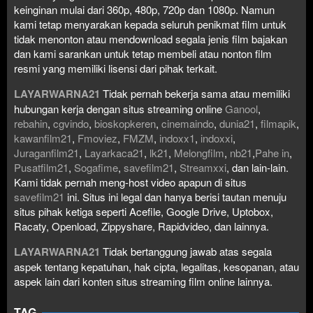
keinginan mulai dari 360p, 480p, 720p dan 1080p. Namun
kami tetap menyarakan kepada seluruh penikmat film untuk
tidak menonton atau mendownload segala jenis film bajakan
dan kami sarankan untuk tetap membeli atau nonton film
resmi yang memiliki lisensi dari pihak terkait.
LAYARWARNA21
Tidak pernah bekerja sama atau memiliki
hubungan kerja dengan situs streaming online
Ganool
,
rebahin
,
cgvindo
,
bioskopkeren
,
cinemaindo
,
dunia21
,
filmapik
,
kawanfilm21
,
Fmoviez
,
FMZM
,
indoxx1
,
indoxxi
,
Juraganfilm21
,
Layarkaca21
,
lk21
,
Melongfilm
,
nb21
,
Pahe in
,
Pusatfilm21
,
Sogafime
,
savefilm21
,
Streamxxi
, dan lain-lain.
Kami tidak pernah meng-host video apapun di situs
savefilm21
ini. Situs ini legal dan hanya berisi tautan menuju
situs pihak ketiga seperti Acefile, Google Drive, Uptobox,
Racaty, Openload, Zippyshare, Rapidvideo, dan lainnya.
LAYARWARNA21
Tidak bertanggung jawab atas segala
aspek tentang kepatuhan, hak cipta, legalitas, kesopanan, atau
aspek lain dari konten situs streaming film online lainnya.
TAG