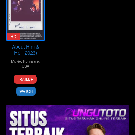
HD
About Him &
Her (2023)
Movie
,
Romance
,
USA
11
Íce
TRAILER
Apr
Mrozek
2023
WATCH