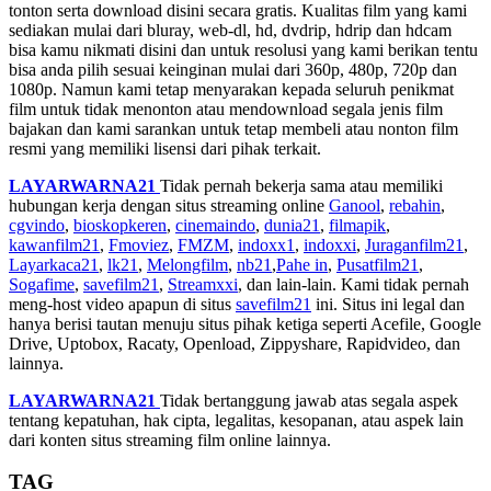
tonton serta download disini secara gratis. Kualitas film yang kami
sediakan mulai dari bluray, web-dl, hd, dvdrip, hdrip dan hdcam
bisa kamu nikmati disini dan untuk resolusi yang kami berikan tentu
bisa anda pilih sesuai keinginan mulai dari 360p, 480p, 720p dan
1080p. Namun kami tetap menyarakan kepada seluruh penikmat
film untuk tidak menonton atau mendownload segala jenis film
bajakan dan kami sarankan untuk tetap membeli atau nonton film
resmi yang memiliki lisensi dari pihak terkait.
LAYARWARNA21
Tidak pernah bekerja sama atau memiliki
hubungan kerja dengan situs streaming online
Ganool
,
rebahin
,
cgvindo
,
bioskopkeren
,
cinemaindo
,
dunia21
,
filmapik
,
kawanfilm21
,
Fmoviez
,
FMZM
,
indoxx1
,
indoxxi
,
Juraganfilm21
,
Layarkaca21
,
lk21
,
Melongfilm
,
nb21
,
Pahe in
,
Pusatfilm21
,
Sogafime
,
savefilm21
,
Streamxxi
, dan lain-lain. Kami tidak pernah
meng-host video apapun di situs
savefilm21
ini. Situs ini legal dan
hanya berisi tautan menuju situs pihak ketiga seperti Acefile, Google
Drive, Uptobox, Racaty, Openload, Zippyshare, Rapidvideo, dan
lainnya.
LAYARWARNA21
Tidak bertanggung jawab atas segala aspek
tentang kepatuhan, hak cipta, legalitas, kesopanan, atau aspek lain
dari konten situs streaming film online lainnya.
TAG