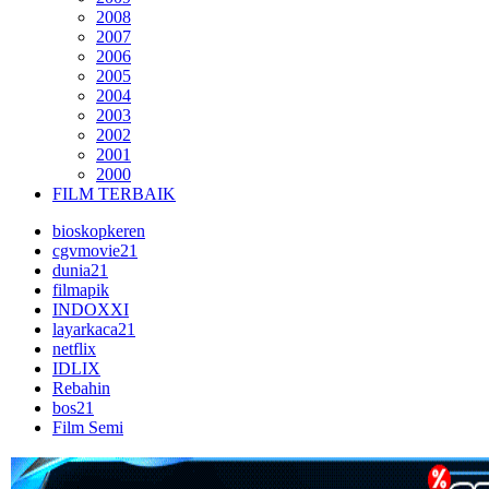
2008
2007
2006
2005
2004
2003
2002
2001
2000
FILM TERBAIK
bioskopkeren
cgvmovie21
dunia21
filmapik
INDOXXI
layarkaca21
netflix
IDLIX
Rebahin
bos21
Film Semi