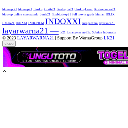
bioskop 21
bioskop21
BioskopGratis21
Bioskopin21
bioskopkeren
Bioskopkeren21
bioskop online
cinemaindo
dunia21
filmbioskop21
full movie
gratis
hitman
IDLIX
INDOXXI
IDLIX21
IDNXXI
INDOFILM
Juraganfilm
layarkaca21
layarwarna21 —
lk21
los angeles
netflix
Subtitle Indonesia
© 2023
LAYARWARNA21
| Support By WarnaGroup
LK21
close