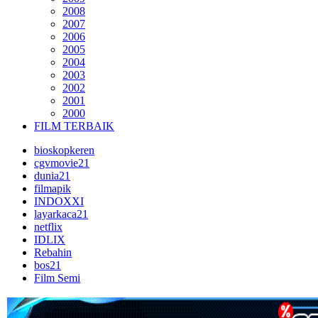
2008
2007
2006
2005
2004
2003
2002
2001
2000
FILM TERBAIK
bioskopkeren
cgvmovie21
dunia21
filmapik
INDOXXI
layarkaca21
netflix
IDLIX
Rebahin
bos21
Film Semi