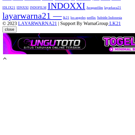
INDOXXI
IDLIX21
IDNXXI
INDOFILM
Juraganfilm
layarkaca21
layarwarna21 —
lk21
los angeles
netflix
Subtitle Indonesia
© 2023
LAYARWARNA21
| Support By WarnaGroup
LK21
close