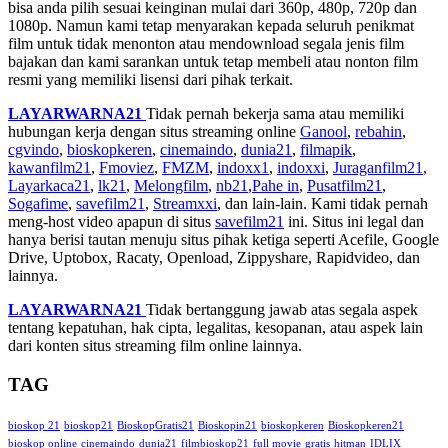
bisa anda pilih sesuai keinginan mulai dari 360p, 480p, 720p dan
1080p. Namun kami tetap menyarakan kepada seluruh penikmat
film untuk tidak menonton atau mendownload segala jenis film
bajakan dan kami sarankan untuk tetap membeli atau nonton film
resmi yang memiliki lisensi dari pihak terkait.
LAYARWARNA21
Tidak pernah bekerja sama atau memiliki
hubungan kerja dengan situs streaming online
Ganool
,
rebahin
,
cgvindo
,
bioskopkeren
,
cinemaindo
,
dunia21
,
filmapik
,
kawanfilm21
,
Fmoviez
,
FMZM
,
indoxx1
,
indoxxi
,
Juraganfilm21
,
Layarkaca21
,
lk21
,
Melongfilm
,
nb21
,
Pahe in
,
Pusatfilm21
,
Sogafime
,
savefilm21
,
Streamxxi
, dan lain-lain. Kami tidak pernah
meng-host video apapun di situs
savefilm21
ini. Situs ini legal dan
hanya berisi tautan menuju situs pihak ketiga seperti Acefile, Google
Drive, Uptobox, Racaty, Openload, Zippyshare, Rapidvideo, dan
lainnya.
LAYARWARNA21
Tidak bertanggung jawab atas segala aspek
tentang kepatuhan, hak cipta, legalitas, kesopanan, atau aspek lain
dari konten situs streaming film online lainnya.
TAG
bioskop 21
bioskop21
BioskopGratis21
Bioskopin21
bioskopkeren
Bioskopkeren21
bioskop online
cinemaindo
dunia21
filmbioskop21
full movie
gratis
hitman
IDLIX