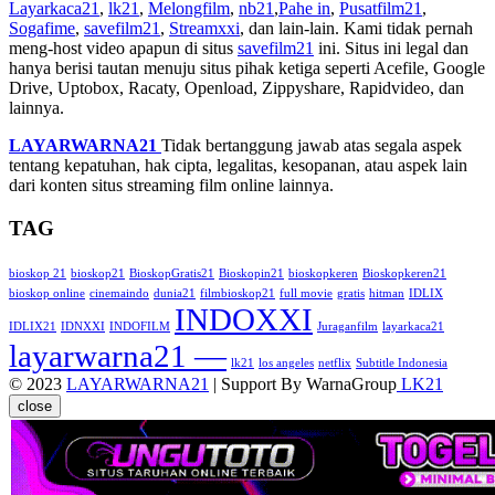
Layarkaca21
,
lk21
,
Melongfilm
,
nb21
,
Pahe in
,
Pusatfilm21
,
Sogafime
,
savefilm21
,
Streamxxi
, dan lain-lain. Kami tidak pernah
meng-host video apapun di situs
savefilm21
ini. Situs ini legal dan
hanya berisi tautan menuju situs pihak ketiga seperti Acefile, Google
Drive, Uptobox, Racaty, Openload, Zippyshare, Rapidvideo, dan
lainnya.
LAYARWARNA21
Tidak bertanggung jawab atas segala aspek
tentang kepatuhan, hak cipta, legalitas, kesopanan, atau aspek lain
dari konten situs streaming film online lainnya.
TAG
bioskop 21
bioskop21
BioskopGratis21
Bioskopin21
bioskopkeren
Bioskopkeren21
bioskop online
cinemaindo
dunia21
filmbioskop21
full movie
gratis
hitman
IDLIX
INDOXXI
IDLIX21
IDNXXI
INDOFILM
Juraganfilm
layarkaca21
layarwarna21 —
lk21
los angeles
netflix
Subtitle Indonesia
© 2023
LAYARWARNA21
| Support By WarnaGroup
LK21
close