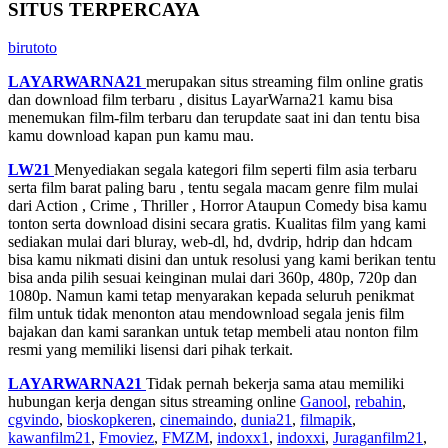
SITUS TERPERCAYA
birutoto
LAYARWARNA21
merupakan situs streaming film online gratis
dan download film terbaru , disitus LayarWarna21 kamu bisa
menemukan film-film terbaru dan terupdate saat ini dan tentu bisa
kamu download kapan pun kamu mau.
LW21
Menyediakan segala kategori film seperti film asia terbaru
serta film barat paling baru , tentu segala macam genre film mulai
dari Action , Crime , Thriller , Horror Ataupun Comedy bisa kamu
tonton serta download disini secara gratis. Kualitas film yang kami
sediakan mulai dari bluray, web-dl, hd, dvdrip, hdrip dan hdcam
bisa kamu nikmati disini dan untuk resolusi yang kami berikan tentu
bisa anda pilih sesuai keinginan mulai dari 360p, 480p, 720p dan
1080p. Namun kami tetap menyarakan kepada seluruh penikmat
film untuk tidak menonton atau mendownload segala jenis film
bajakan dan kami sarankan untuk tetap membeli atau nonton film
resmi yang memiliki lisensi dari pihak terkait.
LAYARWARNA21
Tidak pernah bekerja sama atau memiliki
hubungan kerja dengan situs streaming online
Ganool
,
rebahin
,
cgvindo
,
bioskopkeren
,
cinemaindo
,
dunia21
,
filmapik
,
kawanfilm21
,
Fmoviez
,
FMZM
,
indoxx1
,
indoxxi
,
Juraganfilm21
,