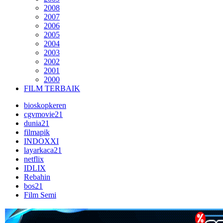
2008
2007
2006
2005
2004
2003
2002
2001
2000
FILM TERBAIK
bioskopkeren
cgvmovie21
dunia21
filmapik
INDOXXI
layarkaca21
netflix
IDLIX
Rebahin
bos21
Film Semi