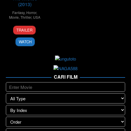
(2013)
Fantasy
,
Horror
,
Movie
,
Thriller
,
USA
20
Peter
TRAILER
Mar
Winther
2013
WATCH
CARI FILM