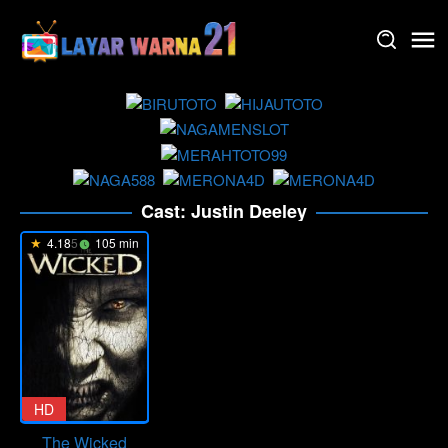
Skip
to
content
Cast:
Justin Deeley
4.185
105 min
HD
The Wicked