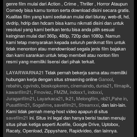
genre film mulai dari Action , Crime , Thriller , Horror Ataupun
Comedy bisa kamu tonton serta download disini secara gratis.
Kualitas film yang kami sediakan mulai dari bluray, web-dl, hd,
dvdrip, hdrip dan hdcam bisa kamu nikmati disini dan untuk
resolusi yang kami berikan tentu bisa anda pilih sesuai
keinginan mulai dari 360p, 480p, 720p dan 1080p. Namun
kami tetap menyarakan kepada seluruh penikmat film untuk
tidak menonton atau mendownload segala jenis film bajakan
dan kami sarankan untuk tetap membeli atau nonton film
resmi yang memiliki lisensi dari pihak terkait.
LAYARWARNA21
Tidak pernah bekerja sama atau memiliki
hubungan kerja dengan situs streaming online
Ganool
,
rebahin
,
cgvindo
,
bioskopkeren
,
cinemaindo
,
dunia21
,
filmapik
,
kawanfilm21
,
Fmoviez
,
FMZM
,
indoxx1
,
indoxxi
,
Juraganfilm21
,
Layarkaca21
,
lk21
,
Melongfilm
,
nb21
,
Pahe in
,
Pusatfilm21
,
Sogafime
,
savefilm21
,
Streamxxi
, dan lain-lain.
Kami tidak pernah meng-host video apapun di situs
savefilm21
ini. Situs ini legal dan hanya berisi tautan menuju
situs pihak ketiga seperti Acefile, Google Drive, Uptobox,
Racaty, Openload, Zippyshare, Rapidvideo, dan lainnya.