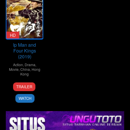
HD
Ip Man and
Four Kings
(2019)
Action
,
Drama
,
Movie
,
China
,
Hong
Kong
26
Fu
TRAILER
Oct
Liwei
2019
WATCH