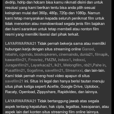
dvdrip, hdrip dan hdcam bisa kamu nikmati disini dan untuk
resolusi yang kami berikan tentu bisa anda pilih sesuai
keinginan mulai dari 360p, 480p, 720p dan 1080p. Namun
kami tetap menyarakan kepada seluruh penikmat film untuk
tidak menonton atau mendownload segala jenis film bajakan
dan kami sarankan untuk tetap membeli atau nonton film
resmi yang memiliki lisensi dari pihak terkait.
LAYARWARNA21
Tidak pernah bekerja sama atau memiliki
hubungan kerja dengan situs streaming online
Ganool
,
rebahin
,
cgvindo
,
bioskopkeren
,
cinemaindo
,
dunia21
,
filmapik
,
kawanfilm21
,
Fmoviez
,
FMZM
,
indoxx1
,
indoxxi
,
Juraganfilm21
,
Layarkaca21
,
lk21
,
Melongfilm
,
nb21
,
Pahe in
,
Pusatfilm21
,
Sogafime
,
savefilm21
,
Streamxxi
, dan lain-lain.
Kami tidak pernah meng-host video apapun di situs
savefilm21
ini. Situs ini legal dan hanya berisi tautan menuju
situs pihak ketiga seperti Acefile, Google Drive, Uptobox,
Racaty, Openload, Zippyshare, Rapidvideo, dan lainnya.
LAYARWARNA21
Tidak bertanggung jawab atas segala
aspek tentang kepatuhan, hak cipta, legalitas, kesopanan, atau
aspek lain dari konten situs streaming film online lainnya.