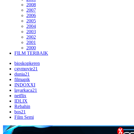
2008
2007
2006
2005
2004
2003
2002
2001
2000
FILM TERBAIK
bioskopkeren
cgvmovie21
dunia21
filmapik
INDOXXI
layarkaca21
netflix
IDLIX
Rebahin
bos21
Film Semi