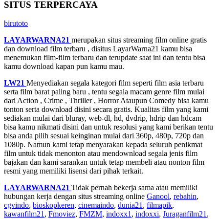
SITUS TERPERCAYA
birutoto
LAYARWARNA21
merupakan situs streaming film online gratis
dan download film terbaru , disitus LayarWarna21 kamu bisa
menemukan film-film terbaru dan terupdate saat ini dan tentu bisa
kamu download kapan pun kamu mau.
LW21
Menyediakan segala kategori film seperti film asia terbaru
serta film barat paling baru , tentu segala macam genre film mulai
dari Action , Crime , Thriller , Horror Ataupun Comedy bisa kamu
tonton serta download disini secara gratis. Kualitas film yang kami
sediakan mulai dari bluray, web-dl, hd, dvdrip, hdrip dan hdcam
bisa kamu nikmati disini dan untuk resolusi yang kami berikan tentu
bisa anda pilih sesuai keinginan mulai dari 360p, 480p, 720p dan
1080p. Namun kami tetap menyarakan kepada seluruh penikmat
film untuk tidak menonton atau mendownload segala jenis film
bajakan dan kami sarankan untuk tetap membeli atau nonton film
resmi yang memiliki lisensi dari pihak terkait.
LAYARWARNA21
Tidak pernah bekerja sama atau memiliki
hubungan kerja dengan situs streaming online
Ganool
,
rebahin
,
cgvindo
,
bioskopkeren
,
cinemaindo
,
dunia21
,
filmapik
,
kawanfilm21
,
Fmoviez
,
FMZM
,
indoxx1
,
indoxxi
,
Juraganfilm21
,