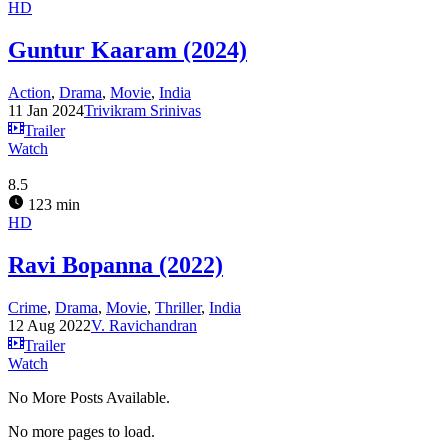
HD
Guntur Kaaram (2024)
Action
,
Drama
,
Movie
,
India
11 Jan 2024
Trivikram Srinivas
Trailer
Watch
8.5
123 min
HD
Ravi Bopanna (2022)
Crime
,
Drama
,
Movie
,
Thriller
,
India
12 Aug 2022
V. Ravichandran
Trailer
Watch
No More Posts Available.
No more pages to load.