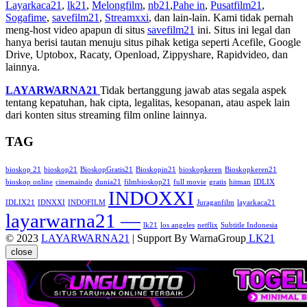
Layarkaca21
,
lk21
,
Melongfilm
,
nb21
,
Pahe in
,
Pusatfilm21
,
Sogafime
,
savefilm21
,
Streamxxi
, dan lain-lain. Kami tidak pernah
meng-host video apapun di situs
savefilm21
ini. Situs ini legal dan
hanya berisi tautan menuju situs pihak ketiga seperti Acefile, Google
Drive, Uptobox, Racaty, Openload, Zippyshare, Rapidvideo, dan
lainnya.
LAYARWARNA21
Tidak bertanggung jawab atas segala aspek
tentang kepatuhan, hak cipta, legalitas, kesopanan, atau aspek lain
dari konten situs streaming film online lainnya.
TAG
bioskop 21
bioskop21
BioskopGratis21
Bioskopin21
bioskopkeren
Bioskopkeren21
bioskop online
cinemaindo
dunia21
filmbioskop21
full movie
gratis
hitman
IDLIX
INDOXXI
IDLIX21
IDNXXI
INDOFILM
Juraganfilm
layarkaca21
layarwarna21 —
lk21
los angeles
netflix
Subtitle Indonesia
© 2023
LAYARWARNA21
| Support By WarnaGroup
LK21
close