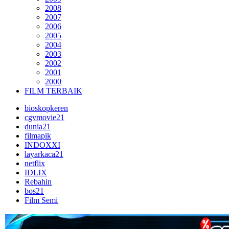
2008
2007
2006
2005
2004
2003
2002
2001
2000
FILM TERBAIK
bioskopkeren
cgvmovie21
dunia21
filmapik
INDOXXI
layarkaca21
netflix
IDLIX
Rebahin
bos21
Film Semi