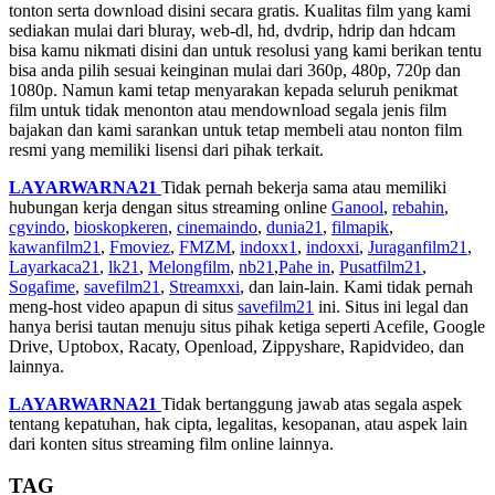
tonton serta download disini secara gratis. Kualitas film yang kami
sediakan mulai dari bluray, web-dl, hd, dvdrip, hdrip dan hdcam
bisa kamu nikmati disini dan untuk resolusi yang kami berikan tentu
bisa anda pilih sesuai keinginan mulai dari 360p, 480p, 720p dan
1080p. Namun kami tetap menyarakan kepada seluruh penikmat
film untuk tidak menonton atau mendownload segala jenis film
bajakan dan kami sarankan untuk tetap membeli atau nonton film
resmi yang memiliki lisensi dari pihak terkait.
LAYARWARNA21
Tidak pernah bekerja sama atau memiliki
hubungan kerja dengan situs streaming online
Ganool
,
rebahin
,
cgvindo
,
bioskopkeren
,
cinemaindo
,
dunia21
,
filmapik
,
kawanfilm21
,
Fmoviez
,
FMZM
,
indoxx1
,
indoxxi
,
Juraganfilm21
,
Layarkaca21
,
lk21
,
Melongfilm
,
nb21
,
Pahe in
,
Pusatfilm21
,
Sogafime
,
savefilm21
,
Streamxxi
, dan lain-lain. Kami tidak pernah
meng-host video apapun di situs
savefilm21
ini. Situs ini legal dan
hanya berisi tautan menuju situs pihak ketiga seperti Acefile, Google
Drive, Uptobox, Racaty, Openload, Zippyshare, Rapidvideo, dan
lainnya.
LAYARWARNA21
Tidak bertanggung jawab atas segala aspek
tentang kepatuhan, hak cipta, legalitas, kesopanan, atau aspek lain
dari konten situs streaming film online lainnya.
TAG