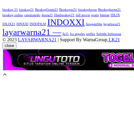
bioskop 21
bioskop21
BioskopGratis21
Bioskopin21
bioskopkeren
Bioskopkeren21
bioskop online
cinemaindo
dunia21
filmbioskop21
full movie
gratis
hitman
IDLIX
INDOXXI
IDLIX21
IDNXXI
INDOFILM
Juraganfilm
layarkaca21
layarwarna21 —
lk21
los angeles
netflix
Subtitle Indonesia
© 2023
LAYARWARNA21
| Support By WarnaGroup
LK21
close