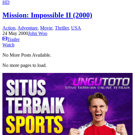
HD
Mission: Impossible II (2000)
Action
,
Adventure
,
Movie
,
Thriller
,
USA
24 May 2000
John Woo
Trailer
Watch
No More Posts Available.
No more pages to load.