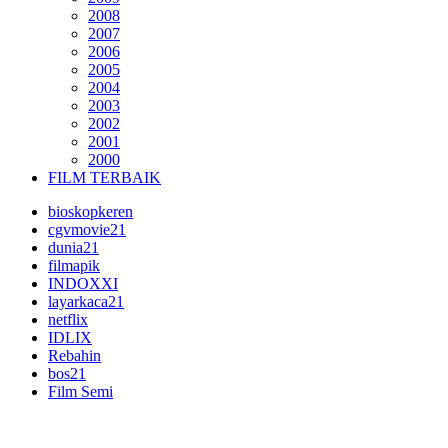
2008
2007
2006
2005
2004
2003
2002
2001
2000
FILM TERBAIK
bioskopkeren
cgvmovie21
dunia21
filmapik
INDOXXI
layarkaca21
netflix
IDLIX
Rebahin
bos21
Film Semi