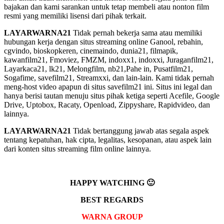
bajakan dan kami sarankan untuk tetap membeli atau nonton film
resmi yang memiliki lisensi dari pihak terkait.
LAYARWARNA21
Tidak pernah bekerja sama atau memiliki
hubungan kerja dengan situs streaming online Ganool, rebahin,
cgvindo, bioskopkeren, cinemaindo, dunia21, filmapik,
kawanfilm21, Fmoviez, FMZM, indoxx1, indoxxi, Juraganfilm21,
Layarkaca21, lk21, Melongfilm, nb21,Pahe in, Pusatfilm21,
Sogafime, savefilm21, Streamxxi, dan lain-lain. Kami tidak pernah
meng-host video apapun di situs savefilm21 ini. Situs ini legal dan
hanya berisi tautan menuju situs pihak ketiga seperti Acefile, Google
Drive, Uptobox, Racaty, Openload, Zippyshare, Rapidvideo, dan
lainnya.
LAYARWARNA21
Tidak bertanggung jawab atas segala aspek
tentang kepatuhan, hak cipta, legalitas, kesopanan, atau aspek lain
dari konten situs streaming film online lainnya.
HAPPY WATCHING 🙂
BEST REGARDS
WARNA GROUP