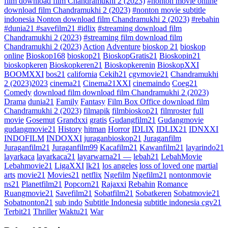
film download film Chandramukhi 2 (2023)
#nonton movie online
download film Chandramukhi 2 (2023)
#nonton movie subtitle
indonesia Nonton download film Chandramukhi 2 (2023)
#rebahin
#dunia21 #savefilm21 #idlix
#streaming download film
Chandramukhi 2 (2023)
#streaming film download film
Chandramukhi 2 (2023)
Action
Adventure
bioskop 21
bioskop
online
Bioskop168
bioskop21
BioskopGratis21
Bioskopin21
bioskopkeren
Bioskopkeren21
Bioskopkerenin
BioskopXXI
BOOMXXI
bos21
california
Cekih21
cgvmovie21
Chandramukhi
2 (2023)2023
cinema21
Cinema21XXI
cinemaindo
Coeg21
Comedy
download film download film Chandramukhi 2 (2023)
Drama
dunia21
Family
Fantasy
Film Box Office download film
Chandramukhi 2 (2023)
filmapik
filmbioskop21
filmroster
full
movie
Gosemut
Grandxxi
gratis
Gudangfilm21
Gudangmovie
gudangmovie21
History
hitman
Horror
IDLIX
IDLIX21
IDNXXI
INDOFILM
INDOXXI
juraganbioskop21
Juraganfilm
Juraganfilm21
Juraganfilm99
Kacafilm21
Kawanfilm21
layarindo21
layarkaca
layarkaca21
layarwarna21 —
lebah21
LebahMovie
Lebahmovie21
LigaXXI
lk21
los angeles
loss of loved one
martial
arts
movie21
Movies21
netflix
Ngefilm
Ngefilm21
nontonmovie
ns21
Planetfilm21
Popcorn21
Rajaxxi
Rebahin
Romance
Ruangmovie21
Savefilm21
Sobatfilm21
Sobatkeren
Sobatmovie21
Sobatnonton21
sub indo
Subtitle Indonesia
subtitle indonesia cgv21
Terbit21
Thriller
Waktu21
War