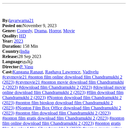
By:
layarwarna21
Posted on:
November 9, 2023
Genre:
Comedy
,
Drama
,
Horror
,
Movie
Quality:
HD
Year:
2023
Duration:
158 Min
Country:
India
Release:
28 Sep 2023
Language:
தமிழ்
Director:
P. Vasu
Cast:
Kangana Ranaut
,
Raghava Lawrence
,
Vadivelu
#cgvmovie21 #nonton film online download film Chandramukhi 2
(2023)
#cgvmovie21 #nonton movie download film Chandramukhi
2 (2023)
#download film Chandramukhi 2 (2023)
#download movie
online download film Chandramukhi 2 (2023)
#film download film
Chandramukhi 2 (2023)
#Nonton download film Chandramukhi 2
(2023)
#nonton film bioskop download film Chandramukhi 2
(2023)
#Nonton Film Box Office download film Chandramukhi 2
(2023)
#nonton film download film Chandramukhi 2 (2023)
#nonton film gratis download film Chandramukhi 2 (2023)
#nonton
film online download film Chandramukhi 2 (2023)
#nonton gratis