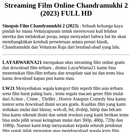
Streaming Film Online Chandramukhi 2
(2023) FULL HD
Sinopsis Film Chandramukhi 2 (2023)
: Sebuah keluarga kaya
pindah ke istana Vettaiyapuram untuk merenovasi kuil leluhur
mereka dan melakukan pooja, tanpa menyadari bahwa hal itu akan
membangkitkan kembali perseteruan antara penari klasik,
Chandramukhi dan Vettaiyan Raja dari berabad-abad yang lalu.
LAYARWARNA21
merupakan situs streaming film online gratis
dan download film terbaru , disitus LayarWarna21 kamu bisa
menemukan film-film terbaru dan terupdate saat ini dan tentu bisa
kamu download kapan pun kamu mau.
LW21
Menyediakan segala kategori film seperti film asia terbaru
serta film barat paling baru , tentu segala macam genre film mulai
dari Action , Crime , Thriller , Horror Ataupun Comedy bisa kamu
tonton serta download disini secara gratis. Kualitas film yang kami
sediakan mulai dari bluray, web-dl, hd, dvdrip, hdrip dan hdcam
bisa kamu nikmati disini dan untuk resolusi yang kami berikan tentu
bisa anda pilih sesuai keinginan mulai dari 360p, 480p, 720p dan
1080p. Namun kami tetap menyarakan kepada seluruh penikmat
film untuk tidak menonton atau mendownload segala jenis film