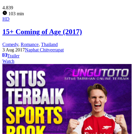
4.839
103 min
HD
15+ Coming of Age (2017)
Comedy
,
Romance
,
Thailand
3 Aug 2017
Naphat Chitveerapat
Trailer
Watch