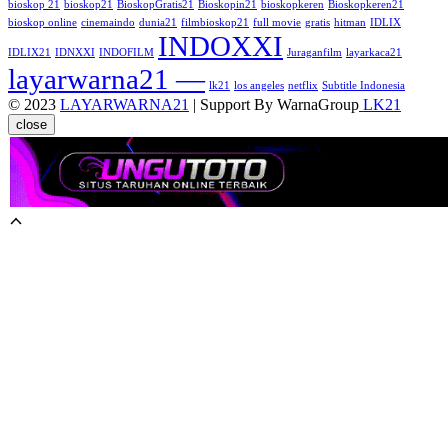
bioskop 21
bioskop21
BioskopGratis21
Bioskopin21
bioskopkeren
Bioskopkeren21
bioskop online
cinemaindo
dunia21
filmbioskop21
full movie
gratis
hitman
IDLIX
INDOXXI
IDLIX21
IDNXXI
INDOFILM
Juraganfilm
layarkaca21
layarwarna21 —
lk21
los angeles
netflix
Subtitle Indonesia
© 2023
LAYARWARNA21
| Support By WarnaGroup
LK21
close