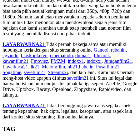
bisa kamu nikmati disini dan untuk resolusi yang kami berikan tentu
bisa anda pilih sesuai keinginan mulai dari 360p, 480p, 720p dan
1080p. Namun kami tetap menyarakan kepada seluruh penikmat
film untuk tidak menonton atau mendownload segala jenis film
bajakan dan kami sarankan untuk tetap membeli atau nonton film
resmi yang memiliki lisensi dari pihak terkait.
LAYARWARNA21
Tidak pernah bekerja sama atau memiliki
hubungan kerja dengan situs streaming online
Ganool
,
rebahin
,
cgvindo
,
bioskopkeren
,
cinemaindo
,
dunia21
,
filmapik
,
kawanfilm21
,
Fmoviez
,
FMZM
,
indoxx1
,
indoxxi
,
Juraganfilm21
,
Layarkaca21
,
lk21
,
Melongfilm
,
nb21
,
Pahe in
,
Pusatfilm21
,
Sogafime
,
savefilm21
,
Streamxxi
, dan lain-lain. Kami tidak pernah
meng-host video apapun di situs
savefilm21
ini. Situs ini legal dan
hanya berisi tautan menuju situs pihak ketiga seperti Acefile, Google
Drive, Uptobox, Racaty, Openload, Zippyshare, Rapidvideo, dan
lainnya.
LAYARWARNA21
Tidak bertanggung jawab atas segala aspek
tentang kepatuhan, hak cipta, legalitas, kesopanan, atau aspek lain
dari konten situs streaming film online lainnya.
TAG