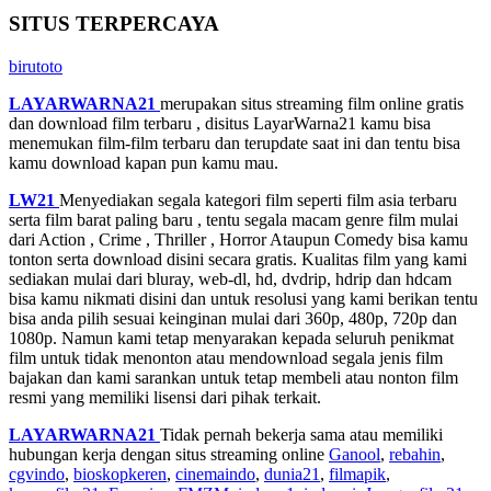
SITUS TERPERCAYA
birutoto
LAYARWARNA21
merupakan situs streaming film online gratis
dan download film terbaru , disitus LayarWarna21 kamu bisa
menemukan film-film terbaru dan terupdate saat ini dan tentu bisa
kamu download kapan pun kamu mau.
LW21
Menyediakan segala kategori film seperti film asia terbaru
serta film barat paling baru , tentu segala macam genre film mulai
dari Action , Crime , Thriller , Horror Ataupun Comedy bisa kamu
tonton serta download disini secara gratis. Kualitas film yang kami
sediakan mulai dari bluray, web-dl, hd, dvdrip, hdrip dan hdcam
bisa kamu nikmati disini dan untuk resolusi yang kami berikan tentu
bisa anda pilih sesuai keinginan mulai dari 360p, 480p, 720p dan
1080p. Namun kami tetap menyarakan kepada seluruh penikmat
film untuk tidak menonton atau mendownload segala jenis film
bajakan dan kami sarankan untuk tetap membeli atau nonton film
resmi yang memiliki lisensi dari pihak terkait.
LAYARWARNA21
Tidak pernah bekerja sama atau memiliki
hubungan kerja dengan situs streaming online
Ganool
,
rebahin
,
cgvindo
,
bioskopkeren
,
cinemaindo
,
dunia21
,
filmapik
,