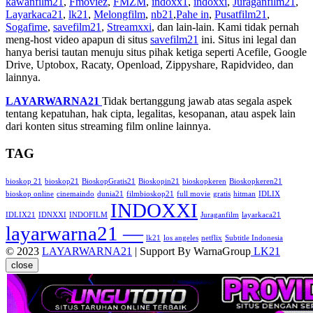
kawanfilm21
,
Fmoviez
,
FMZM
,
indoxx1
,
indoxxi
,
Juraganfilm21
,
Layarkaca21
,
lk21
,
Melongfilm
,
nb21
,
Pahe in
,
Pusatfilm21
,
Sogafime
,
savefilm21
,
Streamxxi
, dan lain-lain. Kami tidak pernah
meng-host video apapun di situs
savefilm21
ini. Situs ini legal dan
hanya berisi tautan menuju situs pihak ketiga seperti Acefile, Google
Drive, Uptobox, Racaty, Openload, Zippyshare, Rapidvideo, dan
lainnya.
LAYARWARNA21
Tidak bertanggung jawab atas segala aspek
tentang kepatuhan, hak cipta, legalitas, kesopanan, atau aspek lain
dari konten situs streaming film online lainnya.
TAG
bioskop 21
bioskop21
BioskopGratis21
Bioskopin21
bioskopkeren
Bioskopkeren21
bioskop online
cinemaindo
dunia21
filmbioskop21
full movie
gratis
hitman
IDLIX
INDOXXI
IDLIX21
IDNXXI
INDOFILM
Juraganfilm
layarkaca21
layarwarna21 —
lk21
los angeles
netflix
Subtitle Indonesia
© 2023
LAYARWARNA21
| Support By WarnaGroup
LK21
close