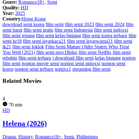
Genre:
Romance18+
,
Semi
Quality:
HD
Year:
2025
Country:
Hong Kong
download semi korea
film semi
film semi 2023
film semi 2024
film
semi barat
film semi gratis
film semi Indonesia
film semi indoxxi
film semi jepang
film semi kelas bintang
film semi korea terbaru
film
semi kr18
film semi layarkaca21
film semi layarwarna21
film semi
lk21
film semi loklok
Film Semi Mature Older Sisters Who Treat
You Well (2021)
film semi mov18plus
film semi Netflix
film semi
rebahin
film semi terbaru
i download film semi
kelas bintang
nonton
film semi
nonton movie semi
nonton semi indoxxi
nonton semi
korea
nonton semi terbaru
semixx1
streaming film semi
Related Movies
4
70 min
HD
Helena (2026)
Drama
,
History
,
Romance18+
,
Semi
,
Philippines