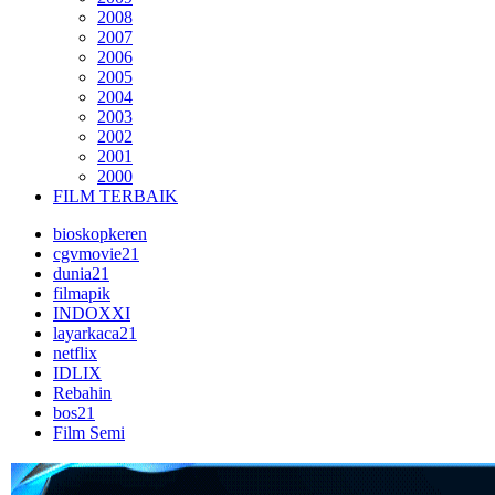
2008
2007
2006
2005
2004
2003
2002
2001
2000
FILM TERBAIK
bioskopkeren
cgvmovie21
dunia21
filmapik
INDOXXI
layarkaca21
netflix
IDLIX
Rebahin
bos21
Film Semi