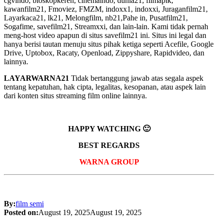
cgvindo, bioskopkeren, cinemaindo, dunia21, filmapik,
kawanfilm21, Fmoviez, FMZM, indoxx1, indoxxi, Juraganfilm21,
Layarkaca21, lk21, Melongfilm, nb21,Pahe in, Pusatfilm21,
Sogafime, savefilm21, Streamxxi, dan lain-lain. Kami tidak pernah
meng-host video apapun di situs savefilm21 ini. Situs ini legal dan
hanya berisi tautan menuju situs pihak ketiga seperti Acefile, Google
Drive, Uptobox, Racaty, Openload, Zippyshare, Rapidvideo, dan
lainnya.
LAYARWARNA21
Tidak bertanggung jawab atas segala aspek
tentang kepatuhan, hak cipta, legalitas, kesopanan, atau aspek lain
dari konten situs streaming film online lainnya.
HAPPY WATCHING 🙂
BEST REGARDS
WARNA GROUP
By:
film semi
Posted on:
August 19, 2025
August 19, 2025