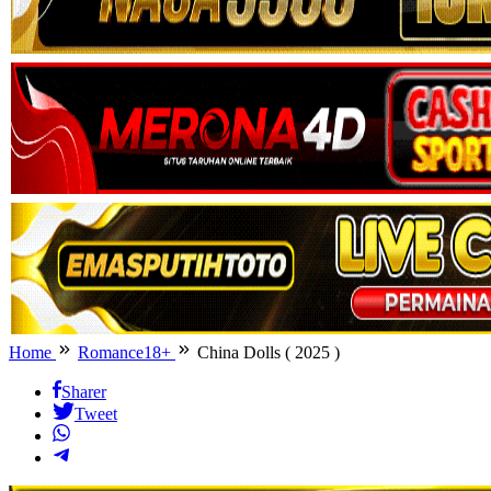
Home
Romance18+
China Dolls ( 2025 )
Sharer
Tweet