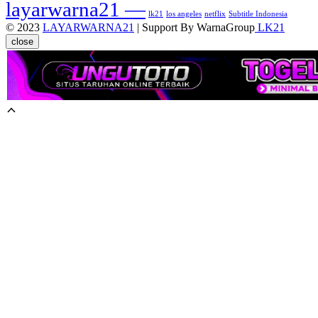
layarwarna21 —
lk21
los angeles
netflix
Subtitle Indonesia
© 2023
LAYARWARNA21
| Support By WarnaGroup
LK21
close