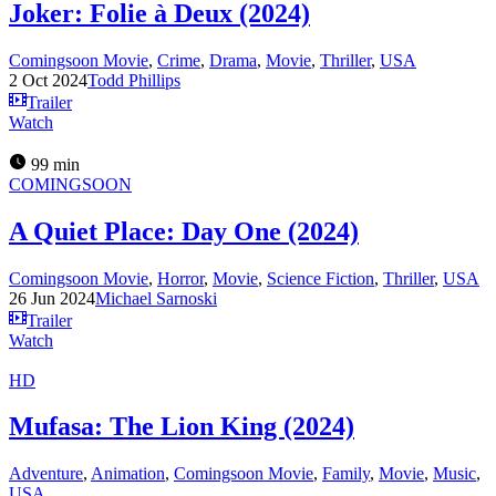
Joker: Folie à Deux (2024)
Comingsoon Movie
,
Crime
,
Drama
,
Movie
,
Thriller
,
USA
2 Oct 2024
Todd Phillips
Trailer
Watch
99 min
COMINGSOON
A Quiet Place: Day One (2024)
Comingsoon Movie
,
Horror
,
Movie
,
Science Fiction
,
Thriller
,
USA
26 Jun 2024
Michael Sarnoski
Trailer
Watch
HD
Mufasa: The Lion King (2024)
Adventure
,
Animation
,
Comingsoon Movie
,
Family
,
Movie
,
Music
,
USA