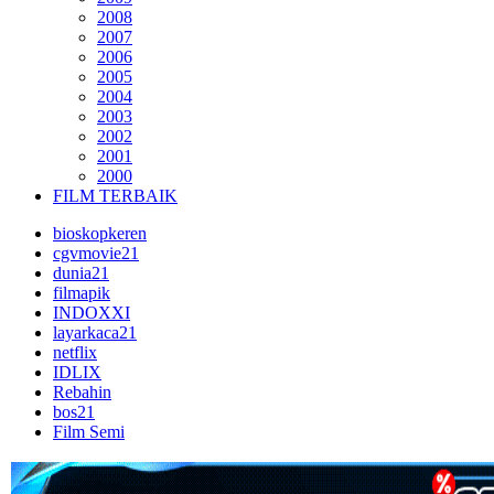
2008
2007
2006
2005
2004
2003
2002
2001
2000
FILM TERBAIK
bioskopkeren
cgvmovie21
dunia21
filmapik
INDOXXI
layarkaca21
netflix
IDLIX
Rebahin
bos21
Film Semi