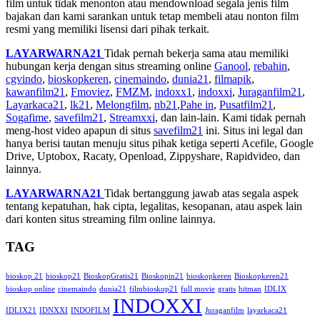
film untuk tidak menonton atau mendownload segala jenis film
bajakan dan kami sarankan untuk tetap membeli atau nonton film
resmi yang memiliki lisensi dari pihak terkait.
LAYARWARNA21
Tidak pernah bekerja sama atau memiliki
hubungan kerja dengan situs streaming online
Ganool
,
rebahin
,
cgvindo
,
bioskopkeren
,
cinemaindo
,
dunia21
,
filmapik
,
kawanfilm21
,
Fmoviez
,
FMZM
,
indoxx1
,
indoxxi
,
Juraganfilm21
,
Layarkaca21
,
lk21
,
Melongfilm
,
nb21
,
Pahe in
,
Pusatfilm21
,
Sogafime
,
savefilm21
,
Streamxxi
, dan lain-lain. Kami tidak pernah
meng-host video apapun di situs
savefilm21
ini. Situs ini legal dan
hanya berisi tautan menuju situs pihak ketiga seperti Acefile, Google
Drive, Uptobox, Racaty, Openload, Zippyshare, Rapidvideo, dan
lainnya.
LAYARWARNA21
Tidak bertanggung jawab atas segala aspek
tentang kepatuhan, hak cipta, legalitas, kesopanan, atau aspek lain
dari konten situs streaming film online lainnya.
TAG
bioskop 21
bioskop21
BioskopGratis21
Bioskopin21
bioskopkeren
Bioskopkeren21
bioskop online
cinemaindo
dunia21
filmbioskop21
full movie
gratis
hitman
IDLIX
INDOXXI
IDLIX21
IDNXXI
INDOFILM
Juraganfilm
layarkaca21