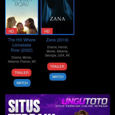
HD
HD
The Hill Where
Zana (2019)
Lionesses
Drama
,
Horror
,
Roar (2022)
Movie
,
Albania
,
Georgia
,
USA
,
XK
Drama
,
Movie
,
Albania
,
France
,
XK
21
Eshref
TRAILER
Sep
Durmishi
18
Luàna
TRAILER
2019
Mar
Bajrami
WATCH
2022
WATCH