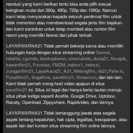
resolusi yang kami berikan tentu bisa anda pilih sesuai
keinginan mulai dari 360p, 480p, 720p dan 1080p. Namun
kami tetap menyarakan kepada seluruh penikmat film untuk
tidak menonton atau mendownload segala jenis film bajakan
dan kami sarankan untuk tetap membeli atau nonton film
resmi yang memiliki lisensi dari pihak terkait.
LAYARWARNA21
Tidak pernah bekerja sama atau memiliki
hubungan kerja dengan situs streaming online
Ganool
,
rebahin
,
cgvindo
,
bioskopkeren
,
cinemaindo
,
dunia21
,
filmapik
,
kawanfilm21
,
Fmoviez
,
FMZM
,
indoxx1
,
indoxxi
,
Juraganfilm21
,
Layarkaca21
,
lk21
,
Melongfilm
,
nb21
,
Pahe in
,
Pusatfilm21
,
Sogafime
,
savefilm21
,
Streamxxi
, dan lain-lain.
Kami tidak pernah meng-host video apapun di situs
savefilm21
ini. Situs ini legal dan hanya berisi tautan menuju
situs pihak ketiga seperti Acefile, Google Drive, Uptobox,
Racaty, Openload, Zippyshare, Rapidvideo, dan lainnya.
LAYARWARNA21
Tidak bertanggung jawab atas segala
aspek tentang kepatuhan, hak cipta, legalitas, kesopanan, atau
aspek lain dari konten situs streaming film online lainnya.