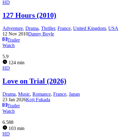
HD
127 Hours (2010)
Adventure
,
Drama
,
Thriller
,
France
,
United Kingdom
,
USA
12 Nov 2010
Danny Boyle
Trailer
Watch
5.9
124 min
HD
Love on Trial (2026)
Drama
,
Music
,
Romance
,
France
,
Japan
23 Jan 2026
Koji Fukada
Trailer
Watch
6.588
103 min
HD