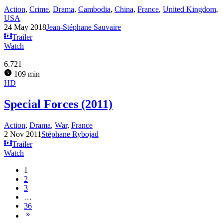
Action
,
Crime
,
Drama
,
Cambodia
,
China
,
France
,
United Kingdom
,
USA
24 May 2018
Jean-Stéphane Sauvaire
Trailer
Watch
6.721
109 min
HD
Special Forces (2011)
Action
,
Drama
,
War
,
France
2 Nov 2011
Stéphane Rybojad
Trailer
Watch
1
2
3
…
36