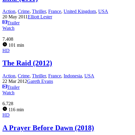
Action
,
Crime
,
Thriller
,
France
,
United Kingdom
,
USA
20 May 2011
Elliott Lester
Trailer
Watch
7.408
101 min
HD
The Raid (2012)
Action
,
Crime
,
Thriller
,
France
,
Indonesia
,
USA
22 Mar 2012
Gareth Evans
Trailer
Watch
6.728
116 min
HD
A Prayer Before Dawn (2018)