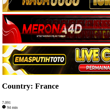
Country:
France
7.091
94 min