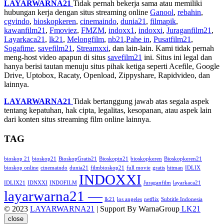
LAYARWARNA21
Tidak pernah bekerja sama atau memiliki
hubungan kerja dengan situs streaming online
Ganool
,
rebahin
,
cgvindo
,
bioskopkeren
,
cinemaindo
,
dunia21
,
filmapik
,
kawanfilm21
,
Fmoviez
,
FMZM
,
indoxx1
,
indoxxi
,
Juraganfilm21
,
Layarkaca21
,
lk21
,
Melongfilm
,
nb21
,
Pahe in
,
Pusatfilm21
,
Sogafime
,
savefilm21
,
Streamxxi
, dan lain-lain. Kami tidak pernah
meng-host video apapun di situs
savefilm21
ini. Situs ini legal dan
hanya berisi tautan menuju situs pihak ketiga seperti Acefile, Google
Drive, Uptobox, Racaty, Openload, Zippyshare, Rapidvideo, dan
lainnya.
LAYARWARNA21
Tidak bertanggung jawab atas segala aspek
tentang kepatuhan, hak cipta, legalitas, kesopanan, atau aspek lain
dari konten situs streaming film online lainnya.
TAG
bioskop 21
bioskop21
BioskopGratis21
Bioskopin21
bioskopkeren
Bioskopkeren21
bioskop online
cinemaindo
dunia21
filmbioskop21
full movie
gratis
hitman
IDLIX
INDOXXI
IDLIX21
IDNXXI
INDOFILM
Juraganfilm
layarkaca21
layarwarna21 —
lk21
los angeles
netflix
Subtitle Indonesia
© 2023
LAYARWARNA21
| Support By WarnaGroup
LK21
close