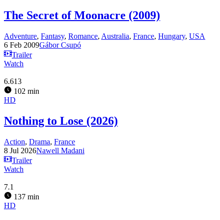
The Secret of Moonacre (2009)
Adventure
,
Fantasy
,
Romance
,
Australia
,
France
,
Hungary
,
USA
6 Feb 2009
Gábor Csupó
Trailer
Watch
6.613
102 min
HD
Nothing to Lose (2026)
Action
,
Drama
,
France
8 Jul 2026
Nawell Madani
Trailer
Watch
7.1
137 min
HD