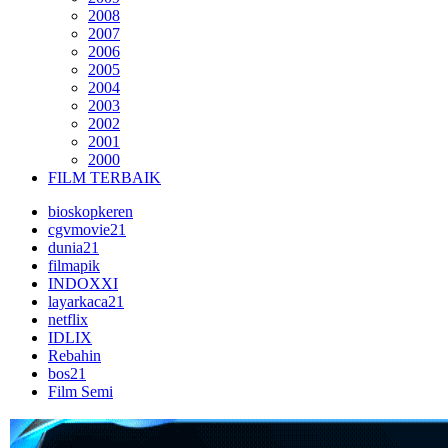
2008
2007
2006
2005
2004
2003
2002
2001
2000
FILM TERBAIK
bioskopkeren
cgvmovie21
dunia21
filmapik
INDOXXI
layarkaca21
netflix
IDLIX
Rebahin
bos21
Film Semi