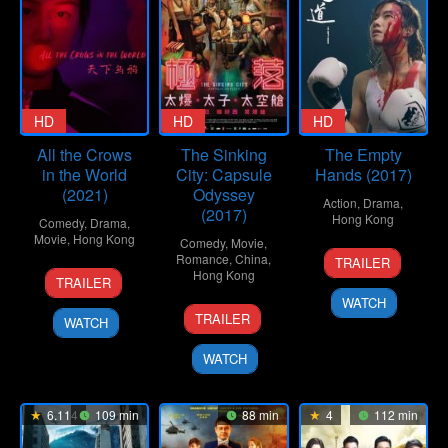
HD
HD
HD
All the Crows
The Sinking
The Empty
in the World
City: Capsule
Hands (2017)
(2021)
Odyssey
Action
,
Drama
,
(2017)
Hong Kong
Comedy
,
Drama
,
Movie
,
Hong Kong
Comedy
,
Movie
,
2
Chapman
Romance
,
China
,
TRAILER
13
Yilei
Nov
To
Hong Kong
TRAILER
Jun
Zhou
2017
WATCH
7
Nero
2021
TRAILER
WATCH
Sep
Ng
2017
WATCH
6.114
109 min
88 min
4
112 min