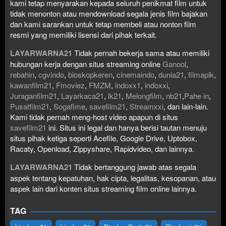
kami tetap menyarakan kepada seluruh penikmat film untuk
tidak menonton atau mendownload segala jenis film bajakan
dan kami sarankan untuk tetap membeli atau nonton film
resmi yang memiliki lisensi dari pihak terkait.
LAYARWARNA21
Tidak pernah bekerja sama atau memiliki
hubungan kerja dengan situs streaming online
Ganool
,
rebahin
,
cgvindo
,
bioskopkeren
,
cinemaindo
,
dunia21
,
filmapik
,
kawanfilm21
,
Fmoviez
,
FMZM
,
indoxx1
,
indoxxi
,
Juraganfilm21
,
Layarkaca21
,
lk21
,
Melongfilm
,
nb21
,
Pahe in
,
Pusatfilm21
,
Sogafime
,
savefilm21
,
Streamxxi
, dan lain-lain.
Kami tidak pernah meng-host video apapun di situs
savefilm21
ini. Situs ini legal dan hanya berisi tautan menuju
situs pihak ketiga seperti Acefile, Google Drive, Uptobox,
Racaty, Openload, Zippyshare, Rapidvideo, dan lainnya.
LAYARWARNA21
Tidak bertanggung jawab atas segala
aspek tentang kepatuhan, hak cipta, legalitas, kesopanan, atau
aspek lain dari konten situs streaming film online lainnya.
TAG