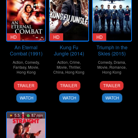
HD
HD
HD
An Eternal
Kung Fu
Triumph in the
Combat (1991)
Jungle (2014)
Skies (2015)
Action
,
Comedy
,
Action
,
Crime
,
Comedy
,
Drama
,
Fantasy
,
Movie
,
Movie
,
Thriller
,
Movie
,
Romance
,
Hong Kong
China
,
Hong Kong
Hong Kong
5
Thomas
31
Donnie
19
Wilson
TRAILER
TRAILER
TRAILER
Jan
Yip
Oct
Yen
Feb
Yip
1991
2014
2015
WATCH
WATCH
WATCH
5.5
87 min