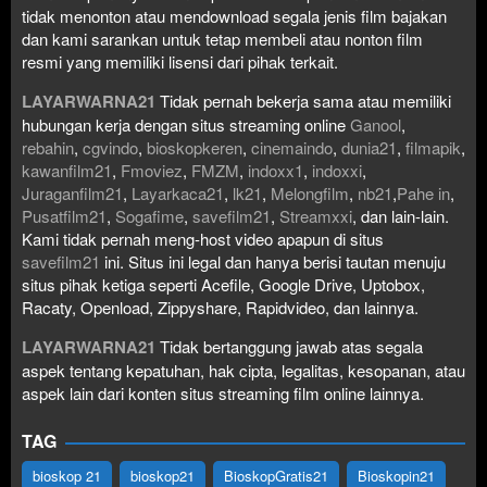
tidak menonton atau mendownload segala jenis film bajakan
dan kami sarankan untuk tetap membeli atau nonton film
resmi yang memiliki lisensi dari pihak terkait.
LAYARWARNA21
Tidak pernah bekerja sama atau memiliki
hubungan kerja dengan situs streaming online
Ganool
,
rebahin
,
cgvindo
,
bioskopkeren
,
cinemaindo
,
dunia21
,
filmapik
,
kawanfilm21
,
Fmoviez
,
FMZM
,
indoxx1
,
indoxxi
,
Juraganfilm21
,
Layarkaca21
,
lk21
,
Melongfilm
,
nb21
,
Pahe in
,
Pusatfilm21
,
Sogafime
,
savefilm21
,
Streamxxi
, dan lain-lain.
Kami tidak pernah meng-host video apapun di situs
savefilm21
ini. Situs ini legal dan hanya berisi tautan menuju
situs pihak ketiga seperti Acefile, Google Drive, Uptobox,
Racaty, Openload, Zippyshare, Rapidvideo, dan lainnya.
LAYARWARNA21
Tidak bertanggung jawab atas segala
aspek tentang kepatuhan, hak cipta, legalitas, kesopanan, atau
aspek lain dari konten situs streaming film online lainnya.
TAG
bioskop 21
bioskop21
BioskopGratis21
Bioskopin21