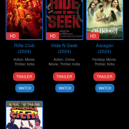
HD
HD
HD
Rifle Club
Hide N Seek
Aaragan
(2024)
(2024)
(2024)
Action
,
Movie
,
Action
,
Crime
,
Fantasy
,
Movie
,
Thriller
,
India
Movie
,
Thriller
,
India
Thriller
,
India
19
Aashiq
20
Basireddy
4
Arun
TRAILER
TRAILER
TRAILER
Dec
Abu
Sep
Rana
Oct
KR
2024
2024
2024
WATCH
WATCH
WATCH
6.6
164 min