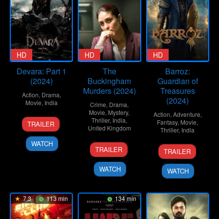
HD
HD
HD
Devara: Part 1
The
Barroz:
(2024)
Buckingham
Guardian of
Murders (2024)
Treasures
Action
,
Drama
,
(2024)
Movie
,
India
Crime
,
Drama
,
Movie
,
Mystery
,
Action
,
Adventure
,
26
Koratala
Thriller
,
India
,
Fantasy
,
Movie
,
TRAILER
United Kingdom
Sep
Siva
Thriller
,
India
2024
WATCH
13
Hansal
25
Mohanlal
TRAILER
TRAILER
Sep
Mehta
Dec
2024
2024
WATCH
WATCH
7.3
113 min
134 min