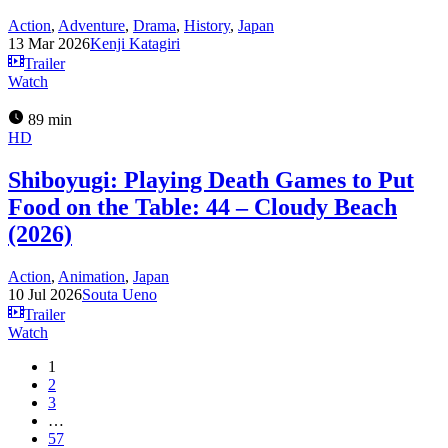
Action
,
Adventure
,
Drama
,
History
,
Japan
13 Mar 2026
Kenji Katagiri
Trailer
Watch
89 min
HD
Shiboyugi: Playing Death Games to Put
Food on the Table: 44 – Cloudy Beach
(2026)
Action
,
Animation
,
Japan
10 Jul 2026
Souta Ueno
Trailer
Watch
1
2
3
…
57