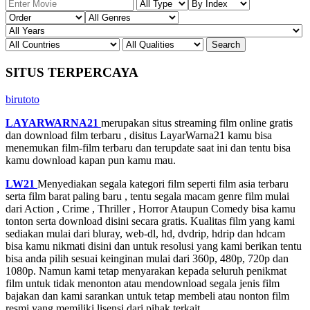
SITUS TERPERCAYA
birutoto
LAYARWARNA21
merupakan situs streaming film online gratis
dan download film terbaru , disitus LayarWarna21 kamu bisa
menemukan film-film terbaru dan terupdate saat ini dan tentu bisa
kamu download kapan pun kamu mau.
LW21
Menyediakan segala kategori film seperti film asia terbaru
serta film barat paling baru , tentu segala macam genre film mulai
dari Action , Crime , Thriller , Horror Ataupun Comedy bisa kamu
tonton serta download disini secara gratis. Kualitas film yang kami
sediakan mulai dari bluray, web-dl, hd, dvdrip, hdrip dan hdcam
bisa kamu nikmati disini dan untuk resolusi yang kami berikan tentu
bisa anda pilih sesuai keinginan mulai dari 360p, 480p, 720p dan
1080p. Namun kami tetap menyarakan kepada seluruh penikmat
film untuk tidak menonton atau mendownload segala jenis film
bajakan dan kami sarankan untuk tetap membeli atau nonton film
resmi yang memiliki lisensi dari pihak terkait.