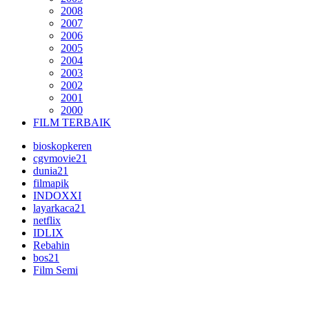
2008
2007
2006
2005
2004
2003
2002
2001
2000
FILM TERBAIK
bioskopkeren
cgvmovie21
dunia21
filmapik
INDOXXI
layarkaca21
netflix
IDLIX
Rebahin
bos21
Film Semi