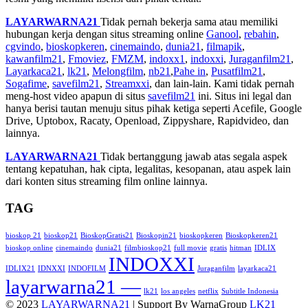
LAYARWARNA21
Tidak pernah bekerja sama atau memiliki
hubungan kerja dengan situs streaming online
Ganool
,
rebahin
,
cgvindo
,
bioskopkeren
,
cinemaindo
,
dunia21
,
filmapik
,
kawanfilm21
,
Fmoviez
,
FMZM
,
indoxx1
,
indoxxi
,
Juraganfilm21
,
Layarkaca21
,
lk21
,
Melongfilm
,
nb21
,
Pahe in
,
Pusatfilm21
,
Sogafime
,
savefilm21
,
Streamxxi
, dan lain-lain. Kami tidak pernah
meng-host video apapun di situs
savefilm21
ini. Situs ini legal dan
hanya berisi tautan menuju situs pihak ketiga seperti Acefile, Google
Drive, Uptobox, Racaty, Openload, Zippyshare, Rapidvideo, dan
lainnya.
LAYARWARNA21
Tidak bertanggung jawab atas segala aspek
tentang kepatuhan, hak cipta, legalitas, kesopanan, atau aspek lain
dari konten situs streaming film online lainnya.
TAG
bioskop 21
bioskop21
BioskopGratis21
Bioskopin21
bioskopkeren
Bioskopkeren21
bioskop online
cinemaindo
dunia21
filmbioskop21
full movie
gratis
hitman
IDLIX
INDOXXI
IDLIX21
IDNXXI
INDOFILM
Juraganfilm
layarkaca21
layarwarna21 —
lk21
los angeles
netflix
Subtitle Indonesia
© 2023
LAYARWARNA21
| Support By WarnaGroup
LK21