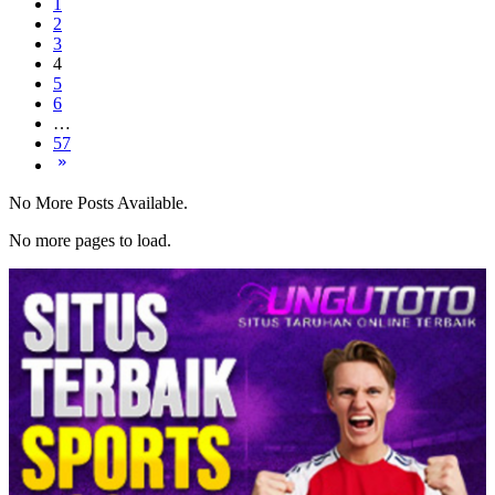
1
2
3
4
5
6
…
57
No More Posts Available.
No more pages to load.