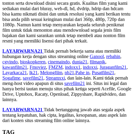
tonton serta download disini secara gratis. Kualitas film yang kami
sediakan mulai dari bluray, web-dl, hd, dvdrip, hdrip dan hdcam
bisa kamu nikmati disini dan untuk resolusi yang kami berikan tentu
bisa anda pilih sesuai keinginan mulai dari 360p, 480p, 720p dan
1080p. Namun kami tetap menyarakan kepada seluruh penikmat
film untuk tidak menonton atau mendownload segala jenis film
bajakan dan kami sarankan untuk tetap membeli atau nonton film
resmi yang memiliki lisensi dari pihak terkait.
LAYARWARNA21
Tidak pernah bekerja sama atau memiliki
hubungan kerja dengan situs streaming online
Ganool
,
rebahin
,
cgvindo
,
bioskopkeren
,
cinemaindo
,
dunia21
,
filmapik
,
kawanfilm21
,
Fmoviez
,
FMZM
,
indoxx1
,
indoxxi
,
Juraganfilm21
,
Layarkaca21
,
lk21
,
Melongfilm
,
nb21
,
Pahe in
,
Pusatfilm21
,
Sogafime
,
savefilm21
,
Streamxxi
, dan lain-lain. Kami tidak pernah
meng-host video apapun di situs
savefilm21
ini. Situs ini legal dan
hanya berisi tautan menuju situs pihak ketiga seperti Acefile, Google
Drive, Uptobox, Racaty, Openload, Zippyshare, Rapidvideo, dan
lainnya.
LAYARWARNA21
Tidak bertanggung jawab atas segala aspek
tentang kepatuhan, hak cipta, legalitas, kesopanan, atau aspek lain
dari konten situs streaming film online lainnya.
TAG