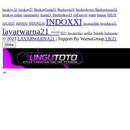
bioskop 21
bioskop21
BioskopGratis21
Bioskopin21
bioskopkeren
Bioskopkeren21
bioskop online
cinemaindo
dunia21
filmbioskop21
full movie
gratis
hitman
IDLIX
INDOXXI
IDLIX21
IDNXXI
INDOFILM
Juraganfilm
layarkaca21
layarwarna21 —
lk21
los angeles
netflix
Subtitle Indonesia
© 2023
LAYARWARNA21
| Support By WarnaGroup
LK21
close