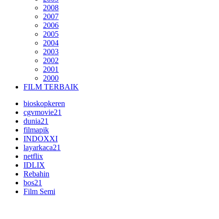
2008
2007
2006
2005
2004
2003
2002
2001
2000
FILM TERBAIK
bioskopkeren
cgvmovie21
dunia21
filmapik
INDOXXI
layarkaca21
netflix
IDLIX
Rebahin
bos21
Film Semi