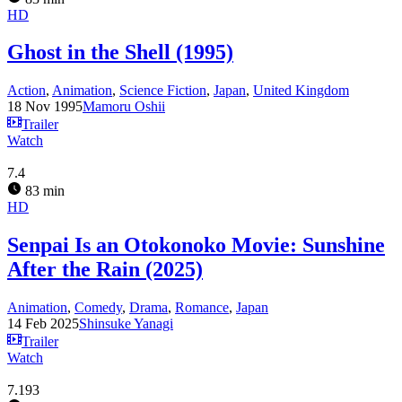
HD
Ghost in the Shell (1995)
Action
,
Animation
,
Science Fiction
,
Japan
,
United Kingdom
18 Nov 1995
Mamoru Oshii
Trailer
Watch
7.4
83 min
HD
Senpai Is an Otokonoko Movie: Sunshine
After the Rain (2025)
Animation
,
Comedy
,
Drama
,
Romance
,
Japan
14 Feb 2025
Shinsuke Yanagi
Trailer
Watch
7.193