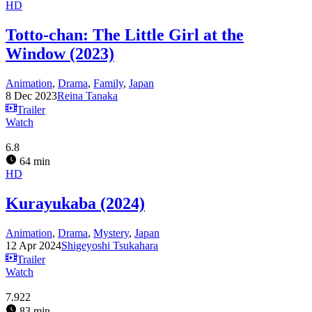
HD
Totto-chan: The Little Girl at the
Window (2023)
Animation
,
Drama
,
Family
,
Japan
8 Dec 2023
Reina Tanaka
Trailer
Watch
6.8
64 min
HD
Kurayukaba (2024)
Animation
,
Drama
,
Mystery
,
Japan
12 Apr 2024
Shigeyoshi Tsukahara
Trailer
Watch
7.922
83 min