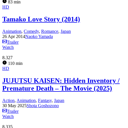
83 min
HD
Tamako Love Story (2014)
Animation
,
Comedy
,
Romance
,
Japan
26 Apr 2014
Naoko Yamada
Trailer
Watch
8.327
110 min
HD
JUJUTSU KAISEN: Hidden Inventory /
Premature Death – The Movie (2025)
Action
,
Animation
,
Fantasy
,
Japan
30 May 2025
Shota Goshozono
Trailer
Watch
8.335