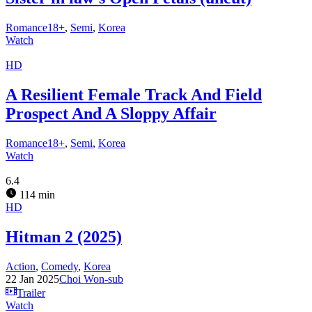
Romance18+
,
Semi
,
Korea
Watch
HD
A Resilient Female Track And Field
Prospect And A Sloppy Affair
Romance18+
,
Semi
,
Korea
Watch
6.4
114 min
HD
Hitman 2 (2025)
Action
,
Comedy
,
Korea
22 Jan 2025
Choi Won-sub
Trailer
Watch