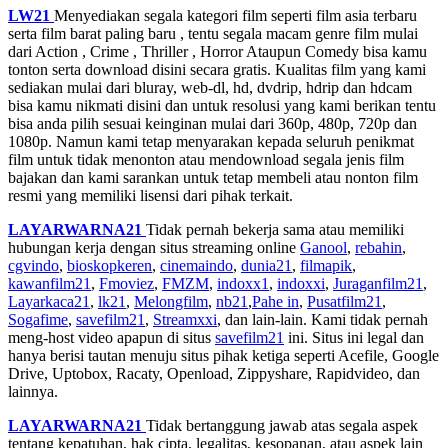
LW21
Menyediakan segala kategori film seperti film asia terbaru
serta film barat paling baru , tentu segala macam genre film mulai
dari Action , Crime , Thriller , Horror Ataupun Comedy bisa kamu
tonton serta download disini secara gratis. Kualitas film yang kami
sediakan mulai dari bluray, web-dl, hd, dvdrip, hdrip dan hdcam
bisa kamu nikmati disini dan untuk resolusi yang kami berikan tentu
bisa anda pilih sesuai keinginan mulai dari 360p, 480p, 720p dan
1080p. Namun kami tetap menyarakan kepada seluruh penikmat
film untuk tidak menonton atau mendownload segala jenis film
bajakan dan kami sarankan untuk tetap membeli atau nonton film
resmi yang memiliki lisensi dari pihak terkait.
LAYARWARNA21
Tidak pernah bekerja sama atau memiliki
hubungan kerja dengan situs streaming online
Ganool
,
rebahin
,
cgvindo
,
bioskopkeren
,
cinemaindo
,
dunia21
,
filmapik
,
kawanfilm21
,
Fmoviez
,
FMZM
,
indoxx1
,
indoxxi
,
Juraganfilm21
,
Layarkaca21
,
lk21
,
Melongfilm
,
nb21
,
Pahe in
,
Pusatfilm21
,
Sogafime
,
savefilm21
,
Streamxxi
, dan lain-lain. Kami tidak pernah
meng-host video apapun di situs
savefilm21
ini. Situs ini legal dan
hanya berisi tautan menuju situs pihak ketiga seperti Acefile, Google
Drive, Uptobox, Racaty, Openload, Zippyshare, Rapidvideo, dan
lainnya.
LAYARWARNA21
Tidak bertanggung jawab atas segala aspek
tentang kepatuhan, hak cipta, legalitas, kesopanan, atau aspek lain