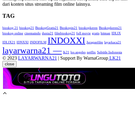
dari konten situs streaming film online lainnya.
TAG
bioskop 21
bioskop21
BioskopGratis21
Bioskopin21
bioskopkeren
Bioskopkeren21
bioskop online
cinemaindo
dunia21
filmbioskop21
full movie
gratis
hitman
IDLIX
INDOXXI
IDLIX21
IDNXXI
INDOFILM
Juraganfilm
layarkaca21
layarwarna21 —
lk21
los angeles
netflix
Subtitle Indonesia
© 2023
LAYARWARNA21
| Support By WarnaGroup
LK21
close