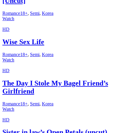
[Uncut]
Romance18+
,
Semi
,
Korea
Watch
HD
Wise Sex Life
Romance18+
,
Semi
,
Korea
Watch
HD
The Day I Stole My Bagel Friend’s
Girlfriend
Romance18+
,
Semi
,
Korea
Watch
HD
Sister in law’s Open Petals (uncut)