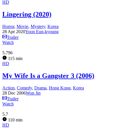
HD
Lingering (2020)
Horror
,
Movie
,
Mystery
,
Korea
28 Apr 2020
Yoon Eun-kyoung
Trailer
Watch
5.796
115 min
HD
My Wife Is a Gangster 3 (2006)
Action
,
Comedy
,
Drama
,
Hong Kong
,
Korea
28 Dec 2006
Won Jin
Trailer
Watch
5.7
110 min
HD