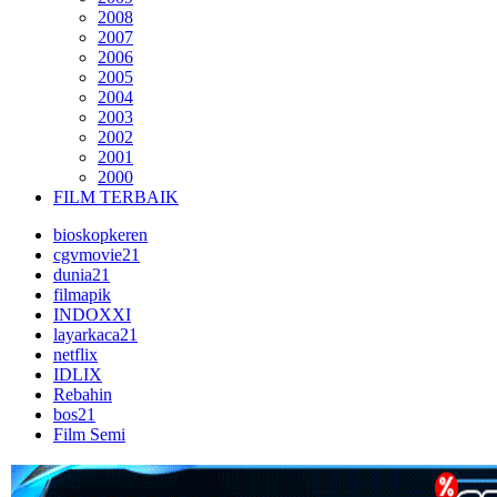
2008
2007
2006
2005
2004
2003
2002
2001
2000
FILM TERBAIK
bioskopkeren
cgvmovie21
dunia21
filmapik
INDOXXI
layarkaca21
netflix
IDLIX
Rebahin
bos21
Film Semi