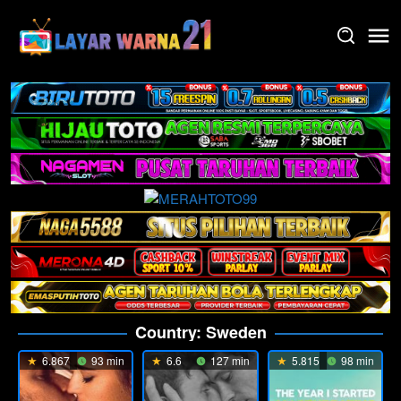
Skip
to
content
Country:
Sweden
6.867
93 min
6.6
127 min
5.815
98 min