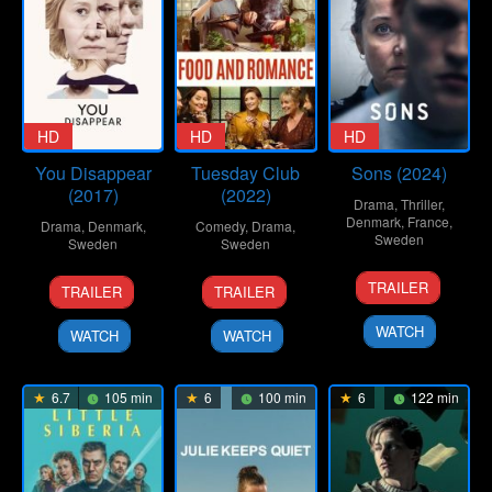
HD
HD
HD
You Disappear
Tuesday Club
Sons (2024)
(2017)
(2022)
Drama
,
Thriller
,
Denmark
,
France
,
Drama
,
Denmark
,
Comedy
,
Drama
,
Sweden
Sweden
Sweden
10
Gustav
20
Peter
4
Annika
TRAILER
TRAILER
TRAILER
Jul
Möller
Apr
Schønau
Mar
Appelin
2024
2017
Fog
2022
WATCH
WATCH
WATCH
6.7
105 min
6
100 min
6
122 min