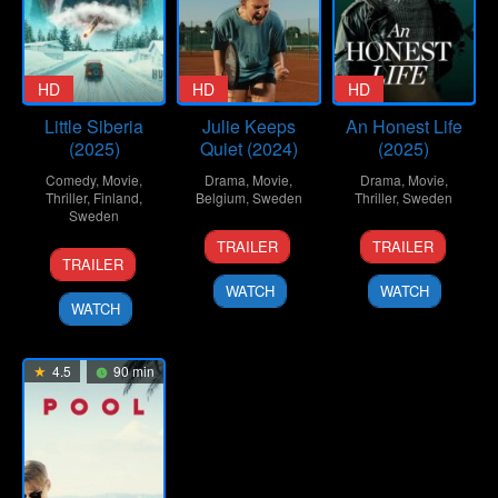
HD
HD
HD
Little Siberia
Julie Keeps
An Honest Life
(2025)
Quiet (2024)
(2025)
Comedy
,
Movie
,
Drama
,
Movie
,
Drama
,
Movie
,
Thriller
,
Finland
,
Belgium
,
Sweden
Thriller
,
Sweden
Sweden
15
Leonardo
29
Mikael
TRAILER
TRAILER
20
Dome
Oct
Van
Jul
Marcimain
TRAILER
Mar
Karukoski
2024
Dijl
2025
WATCH
WATCH
2025
WATCH
4.5
90 min