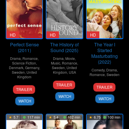
HD
HD
HD
Perfect Sense
The History of
The Year I
(2011)
Sound (2025)
Started
Masturbating
Drama
,
Romance
,
Drama
,
Movie
,
(2022)
Science Fiction
,
Music
,
Romance
,
Denmark
,
Germany
,
Sweden
,
United
Comedy
,
Drama
,
Sweden
,
United
Kingdom
,
USA
Romance
,
Sweden
Kingdom
11
Oliver
21
Erika
TRAILER
29
David
TRAILER
Sep
Hermanus
TRAILER
Oct
Wasserman
Sep
Mackenzie
2025
2022
WATCH
2011
WATCH
WATCH
5.7
117 min
5.4
102 min
6.75
100 min