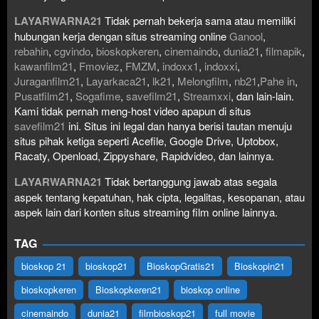
LAYARWARNA21
Tidak pernah bekerja sama atau memiliki
hubungan kerja dengan situs streaming online
Ganool
,
rebahin
,
cgvindo
,
bioskopkeren
,
cinemaindo
,
dunia21
,
filmapik
,
kawanfilm21
,
Fmoviez
,
FMZM
,
indoxx1
,
indoxxi
,
Juraganfilm21
,
Layarkaca21
,
lk21
,
Melongfilm
,
nb21
,
Pahe in
,
Pusatfilm21
,
Sogafime
,
savefilm21
,
Streamxxi
, dan lain-lain.
Kami tidak pernah meng-host video apapun di situs
savefilm21
ini. Situs ini legal dan hanya berisi tautan menuju
situs pihak ketiga seperti Acefile, Google Drive, Uptobox,
Racaty, Openload, Zippyshare, Rapidvideo, dan lainnya.
LAYARWARNA21
Tidak bertanggung jawab atas segala
aspek tentang kepatuhan, hak cipta, legalitas, kesopanan, atau
aspek lain dari konten situs streaming film online lainnya.
TAG
bioskop 21
bioskop21
BioskopGratis21
Bioskopin21
bioskopkeren
Bioskopkeren21
bioskop online
cinemaindo
dunia21
filmbioskop21
full movie