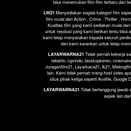
bisa menemukan film-film terbaru dan t
LW21
Menyediakan segala kategori film seperti
film mulai dari Action , Crime , Thriller , H
Kualitas film yang kami sediakan mulai dari
untuk resolusi yang kami berikan tentu bisa 
kami tetap menyarakan kepada seluruh penikm
dan kami sarankan untuk tetap membel
LAYARWARNA21
Tidak pernah bekerja sa
rebahin, cgvindo, bioskopkeren, cinemain
Juraganfilm21, Layarkaca21, lk21, Melongfil
lain. Kami tidak pernah meng-host video apap
situs pihak ketiga seperti Acefile, Google
LAYARWARNA21
Tidak bertanggung jawab at
aspek lain dar