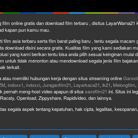
 film online gratis dan download film terbaru , disitus LayarWarna2
load kapan pun kamu mau.
film asia terbaru serta film barat paling baru , tentu segala macam gen
download disini secara gratis. Kualitas film yang kami sediakan mulai
olusi yang kami berikan tentu bisa anda pilih sesuai keinginan mula
lm untuk tidak menonton atau mendownload segala jenis film bajaka
ak terkait.
 atau memiliki hubungan kerja dengan situs streaming online
Ganool
ZM
,
indoxx1
,
indoxxi
,
Juraganfilm21
,
Layarkaca21
,
lk21
,
Melongfilm
,
idak pernah meng-host video apapun di situs
savefilm21
ini. Situs ini l
, Racaty, Openload, Zippyshare, Rapidvideo, dan lainnya.
as segala aspek tentang kepatuhan, hak cipta, legalitas, kesopanan, 