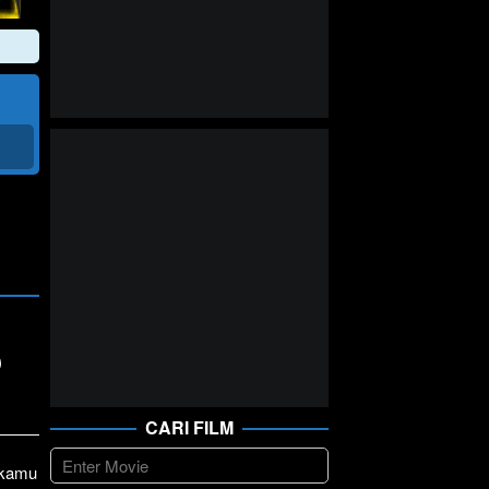
D
CARI FILM
1 kamu