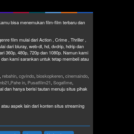
1 kamu bisa menemukan film-film terbaru dan
re film mulai dari Action , Crime , Thriller ,
 dari bluray, web-dl, hd, dvdrip, hdrip dan
i dari 360p, 480p, 720p dan 1080p. Namun kami
n dan kami sarankan untuk tetap membeli atau
,
rebahin
,
cgvindo
,
bioskopkeren
,
cinemaindo
,
nb21
,
Pahe in
,
Pusatfilm21
,
Sogafime
,
egal dan hanya berisi tautan menuju situs pihak
atau aspek lain dari konten situs streaming