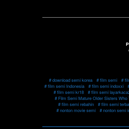
P
download semi korea
film semi
fi
film semi Indonesia
film semi indoxxi
film semi kr18
film semi layarkaca
Film Semi Mature Older Sisters Who 
film semi rebahin
film semi terb
nonton movie semi
nonton semi i