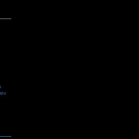
s
aru