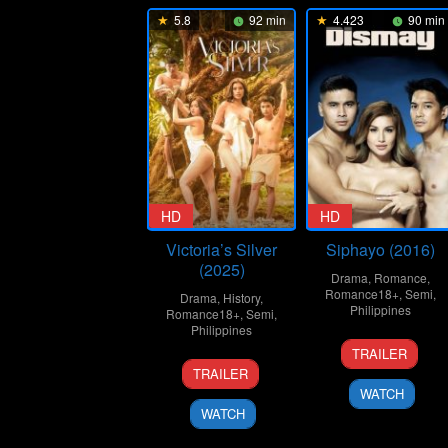
5.8
92 min
4.423
90 min
HD
HD
Victoria’s Silver
Siphayo (2016)
(2025)
Drama
,
Romance
,
Romance18+
,
Semi
,
Drama
,
History
,
Philippines
Romance18+
,
Semi
,
Philippines
3
Joel
TRAILER
15
Mac
Oct
Lamanga
TRAILER
Aug
Alejandre
2016
WATCH
2025
WATCH