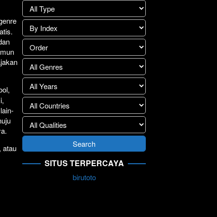
.
lay
>>
 genre
atis.
 dan
Namun
ajakan
ol,
i,
lain-
nuju
ya.
, atau
SITUS TERPERCAYA
birutoto