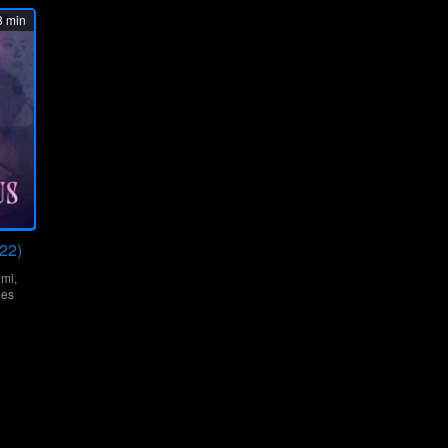
 min
22)
mi
,
nes
edro