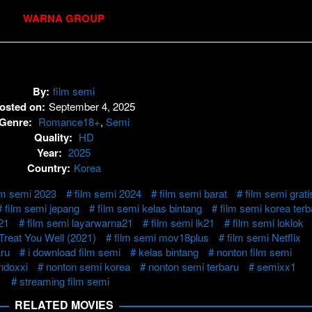
WARNA GROUP
By:
film semi
osted on:
September 4, 2025
Genre:
Romance18+
,
Semi
Quality:
HD
Year:
2025
Country:
Korea
lm semi 2023
film semi 2024
film semi barat
film semi grati
film semi jepang
film semi kelas bintang
film semi korea terb
21
film semi layarwarna21
film semi lk21
film semi loklok
Treat You Well (2021)
film semi mov18plus
film semi Netflix
aru
i download film semi
kelas bintang
nonton film semi
ndoxxi
nonton semi korea
nonton semi terbaru
semixx1
streaming film semi
RELATED MOVIES