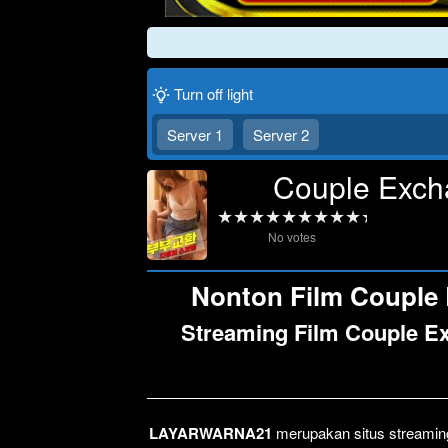
Turn off light
Server 1
Server 2
Couple Excha
No votes
Nonton Film Couple 
Streaming Film Couple Ex
LAYARWARNA21
merupakan situs streaming 