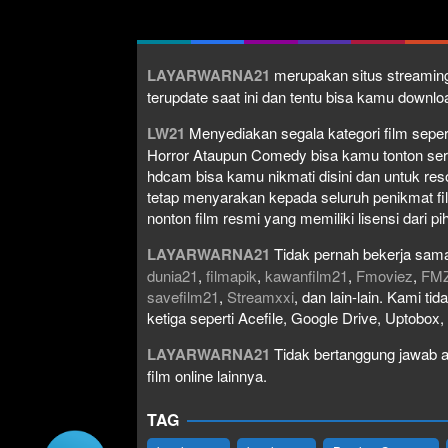
LAYARWARNA21
merupakan situs streaming
terupdate saat ini dan tentu bisa kamu down
LW21
Menyediakan segala kategori film seperti 
Horror Ataupun Comedy bisa kamu tonton serta 
hdcam bisa kamu nikmati disini dan untuk res
tetap menyarakan kepada seluruh penikmat fi
nonton film resmi yang memiliki lisensi dari pih
LAYARWARNA21
Tidak pernah bekerja sama
dunia21
,
filmapik
,
kawanfilm21
,
Fmoviez
,
FM
savefilm21
,
Streamxxi
, dan lain-lain. Kami t
ketiga seperti Acefile, Google Drive, Uptobox
LAYARWARNA21
Tidak bertanggung jawab at
film online lainnya.
TAG