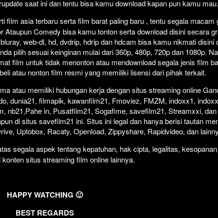
erupdate saat ini dan tentu bisa kamu download kapan pun kamu mau
Click To P
Lewati >
 film asia terbaru serta film barat paling baru , tentu segala macam
orror Ataupun Comedy bisa kamu tonton serta download disini secara gr
 bluray, web-dl, hd, dvdrip, hdrip dan hdcam bisa kamu nikmati disini
anda pilih sesuai keinginan mulai dari 360p, 480p, 720p dan 1080p. 
at film untuk tidak menonton atau mendownload segala jenis film b
i atau nonton film resmi yang memiliki lisensi dari pihak terkait.
ma atau memiliki hubungan kerja dengan situs streaming online Gano
do, dunia21, filmapik, kawanfilm21, Fmoviez, FMZM, indoxx1, indoxx
m, nb21,Pahe in, Pusatfilm21, Sogafime, savefilm21, Streamxxi, dan 
un di situs savefilm21 ini. Situs ini legal dan hanya berisi tautan me
 Drive, Uptobox, Racaty, Openload, Zippyshare, Rapidvideo, dan lainn
as segala aspek tentang kepatuhan, hak cipta, legalitas, kesopanan
i konten situs streaming film online lainnya.
HAPPY WATCHING 🙂
BEST REGARDS