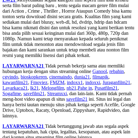
serta film barat paling baru , tentu segala macam genre film mulai
dari Action , Crime , Thriller , Horror Ataupun Comedy bisa kamu
tonton serta download disini secara gratis. Kualitas film yang kami
sediakan mulai dari bluray, web-dl, hd, dvdrip, hdrip dan hdcam
bisa kamu nikmati disini dan untuk resolusi yang kami berikan tentu
bisa anda pilih sesuai keinginan mulai dari 360p, 480p, 720p dan
1080p. Namun kami tetap menyarakan kepada seluruh penikmat
film untuk tidak menonton atau mendownload segala jenis film
bajakan dan kami sarankan untuk tetap membeli atau nonton film
resmi yang memiliki lisensi dari pihak terkait.
LAYARWARNA21
Tidak pernah bekerja sama atau memiliki
hubungan kerja dengan situs streaming online
Ganool
,
rebahin
,
cgvindo
,
bioskopkeren
,
cinemaindo
,
dunia21
,
filmapik
,
kawanfilm21
,
Fmoviez
,
FMZM
,
indoxx1
,
indoxxi
,
Juraganfilm21
,
Layarkaca21
,
lk21
,
Melongfilm
,
nb21
,
Pahe in
,
Pusatfilm21
,
Sogafime
,
savefilm21
,
Streamxxi
, dan lain-lain. Kami tidak pernah
meng-host video apapun di situs
savefilm21
ini. Situs ini legal dan
hanya berisi tautan menuju situs pihak ketiga seperti Acefile, Google
Drive, Uptobox, Racaty, Openload, Zippyshare, Rapidvideo, dan
lainnya.
LAYARWARNA21
Tidak bertanggung jawab atas segala aspek
tentang kepatuhan, hak cipta, legalitas, kesopanan, atau aspek lain
dari konten situs streaming film online lainnya.