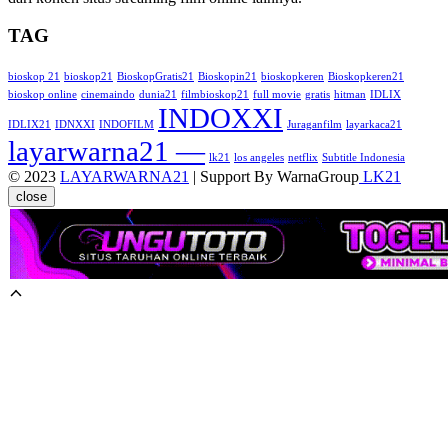
TAG
bioskop 21
bioskop21
BioskopGratis21
Bioskopin21
bioskopkeren
Bioskopkeren21
bioskop online
cinemaindo
dunia21
filmbioskop21
full movie
gratis
hitman
IDLIX
INDOXXI
IDLIX21
IDNXXI
INDOFILM
Juraganfilm
layarkaca21
layarwarna21 —
lk21
los angeles
netflix
Subtitle Indonesia
© 2023
LAYARWARNA21
| Support By WarnaGroup
LK21
close