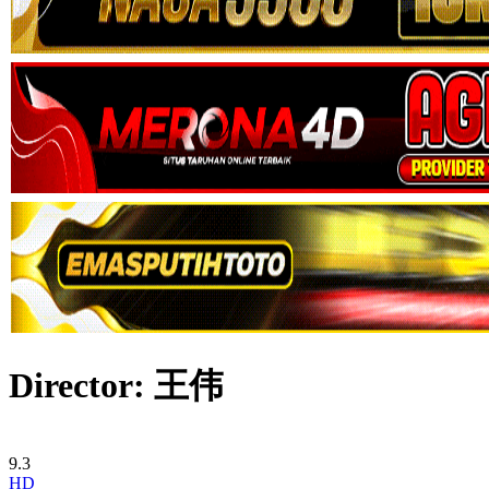
Director:
王伟
9.3
HD