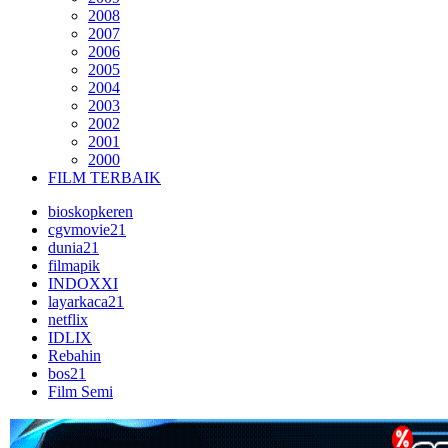
2008
2007
2006
2005
2004
2003
2002
2001
2000
FILM TERBAIK
bioskopkeren
cgvmovie21
dunia21
filmapik
INDOXXI
layarkaca21
netflix
IDLIX
Rebahin
bos21
Film Semi