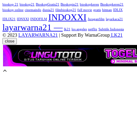
bioskop 21
bioskop21
BioskopGratis21
Bioskopin21
bioskopkeren
Bioskopkeren21
bioskop online
cinemaindo
dunia21
filmbioskop21
full movie
gratis
hitman
IDLIX
INDOXXI
IDLIX21
IDNXXI
INDOFILM
Juraganfilm
layarkaca21
layarwarna21 —
lk21
los angeles
netflix
Subtitle Indonesia
© 2023
LAYARWARNA21
| Support By WarnaGroup
LK21
close