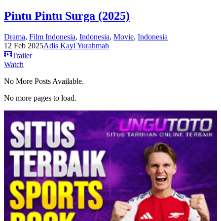
Pintu Pintu Surga (2025)
Drama
,
Film Indonesia
,
Indonesia
,
Movie
,
Indonesia
12 Feb 2025
Adis Kayl Yurahmah
Trailer
Watch
No More Posts Available.
No more pages to load.