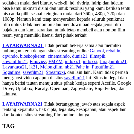
sediakan mulai dari bluray, web-dl, hd, dvdrip, hdrip dan hdcam
bisa kamu nikmati disini dan untuk resolusi yang kami berikan tentu
bisa anda pilih sesuai keinginan mulai dari 360p, 480p, 720p dan
1080p. Namun kami tetap menyarakan kepada seluruh penikmat
film untuk tidak menonton atau mendownload segala jenis film
bajakan dan kami sarankan untuk tetap membeli atau nonton film
resmi yang memiliki lisensi dari pihak terkait.
LAYARWARNA21
Tidak pernah bekerja sama atau memiliki
hubungan kerja dengan situs streaming online
Ganool
,
rebahin
,
cgvindo
,
bioskopkeren
,
cinemaindo
,
dunia21
,
filmapik
,
kawanfilm21
,
Fmoviez
,
FMZM
,
indoxx1
,
indoxxi
,
Juraganfilm21
,
Layarkaca21
,
lk21
,
Melongfilm
,
nb21
,
Pahe in
,
Pusatfilm21
,
Sogafime
,
savefilm21
,
Streamxxi
, dan lain-lain. Kami tidak pernah
meng-host video apapun di situs
savefilm21
ini. Situs ini legal dan
hanya berisi tautan menuju situs pihak ketiga seperti Acefile, Google
Drive, Uptobox, Racaty, Openload, Zippyshare, Rapidvideo, dan
lainnya.
LAYARWARNA21
Tidak bertanggung jawab atas segala aspek
tentang kepatuhan, hak cipta, legalitas, kesopanan, atau aspek lain
dari konten situs streaming film online lainnya.
TAG