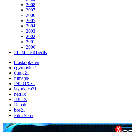
2008
2007
2006
2005
2004
2003
2002
2001
2000
FILM TERBAIK
bioskopkeren
cgvmovie21
dunia21
filmapik
INDOXXI
layarkaca21
netflix
IDLIX
Rebahin
bos21
Film Semi