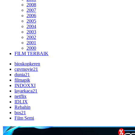
2008
2007
2006
2005
2004
2003
2002
2001
2000
FILM TERBAIK
bioskopkeren
cgvmovie21
dunia21
filmapik
INDOXXI
layarkaca21
netflix
IDLIX
Rebahin
bos21
Film Semi