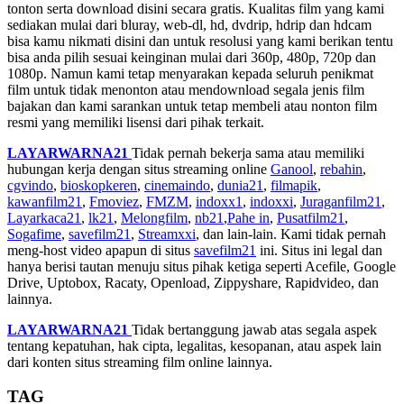
tonton serta download disini secara gratis. Kualitas film yang kami
sediakan mulai dari bluray, web-dl, hd, dvdrip, hdrip dan hdcam
bisa kamu nikmati disini dan untuk resolusi yang kami berikan tentu
bisa anda pilih sesuai keinginan mulai dari 360p, 480p, 720p dan
1080p. Namun kami tetap menyarakan kepada seluruh penikmat
film untuk tidak menonton atau mendownload segala jenis film
bajakan dan kami sarankan untuk tetap membeli atau nonton film
resmi yang memiliki lisensi dari pihak terkait.
LAYARWARNA21
Tidak pernah bekerja sama atau memiliki
hubungan kerja dengan situs streaming online
Ganool
,
rebahin
,
cgvindo
,
bioskopkeren
,
cinemaindo
,
dunia21
,
filmapik
,
kawanfilm21
,
Fmoviez
,
FMZM
,
indoxx1
,
indoxxi
,
Juraganfilm21
,
Layarkaca21
,
lk21
,
Melongfilm
,
nb21
,
Pahe in
,
Pusatfilm21
,
Sogafime
,
savefilm21
,
Streamxxi
, dan lain-lain. Kami tidak pernah
meng-host video apapun di situs
savefilm21
ini. Situs ini legal dan
hanya berisi tautan menuju situs pihak ketiga seperti Acefile, Google
Drive, Uptobox, Racaty, Openload, Zippyshare, Rapidvideo, dan
lainnya.
LAYARWARNA21
Tidak bertanggung jawab atas segala aspek
tentang kepatuhan, hak cipta, legalitas, kesopanan, atau aspek lain
dari konten situs streaming film online lainnya.
TAG