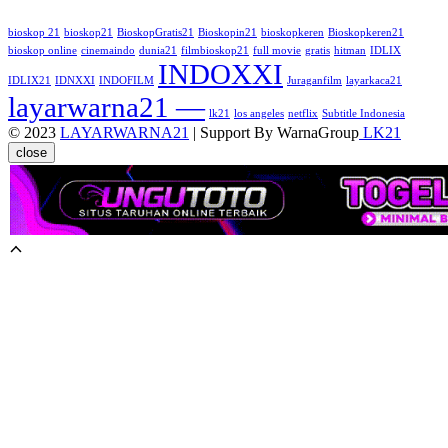
bioskop 21
bioskop21
BioskopGratis21
Bioskopin21
bioskopkeren
Bioskopkeren21
bioskop online
cinemaindo
dunia21
filmbioskop21
full movie
gratis
hitman
IDLIX
INDOXXI
IDLIX21
IDNXXI
INDOFILM
Juraganfilm
layarkaca21
layarwarna21 —
lk21
los angeles
netflix
Subtitle Indonesia
© 2023
LAYARWARNA21
| Support By WarnaGroup
LK21
close