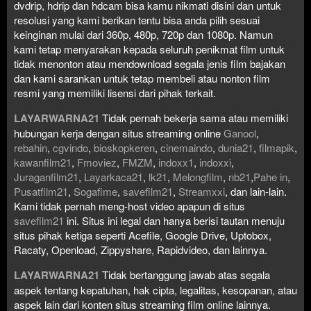
dvdrip, hdrip dan hdcam bisa kamu nikmati disini dan untuk
resolusi yang kami berikan tentu bisa anda pilih sesuai
keinginan mulai dari 360p, 480p, 720p dan 1080p. Namun
kami tetap menyarakan kepada seluruh penikmat film untuk
tidak menonton atau mendownload segala jenis film bajakan
dan kami sarankan untuk tetap membeli atau nonton film
resmi yang memiliki lisensi dari pihak terkait.
LAYARWARNA21
Tidak pernah bekerja sama atau memiliki
hubungan kerja dengan situs streaming online
Ganool
,
rebahin
,
cgvindo
,
bioskopkeren
,
cinemaindo
,
dunia21
,
filmapik
,
kawanfilm21
,
Fmoviez
,
FMZM
,
indoxx1
,
indoxxi
,
Juraganfilm21
,
Layarkaca21
,
lk21
,
Melongfilm
,
nb21
,
Pahe in
,
Pusatfilm21
,
Sogafime
,
savefilm21
,
Streamxxi
, dan lain-lain.
Kami tidak pernah meng-host video apapun di situs
savefilm21
ini. Situs ini legal dan hanya berisi tautan menuju
situs pihak ketiga seperti Acefile, Google Drive, Uptobox,
Racaty, Openload, Zippyshare, Rapidvideo, dan lainnya.
LAYARWARNA21
Tidak bertanggung jawab atas segala
aspek tentang kepatuhan, hak cipta, legalitas, kesopanan, atau
aspek lain dari konten situs streaming film online lainnya.