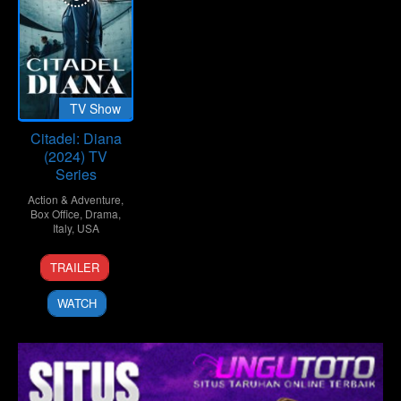
TV Show
Citadel: Diana
(2024) TV
Series
Action & Adventure
,
Box Office
,
Drama
,
Italy
,
USA
10
Alessandro
TRAILER
Oct
Fabbri
2024
WATCH