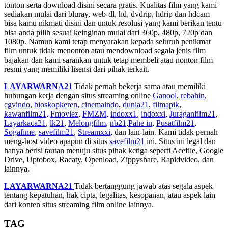
tonton serta download disini secara gratis. Kualitas film yang kami
sediakan mulai dari bluray, web-dl, hd, dvdrip, hdrip dan hdcam
bisa kamu nikmati disini dan untuk resolusi yang kami berikan tentu
bisa anda pilih sesuai keinginan mulai dari 360p, 480p, 720p dan
1080p. Namun kami tetap menyarakan kepada seluruh penikmat
film untuk tidak menonton atau mendownload segala jenis film
bajakan dan kami sarankan untuk tetap membeli atau nonton film
resmi yang memiliki lisensi dari pihak terkait.
LAYARWARNA21
Tidak pernah bekerja sama atau memiliki
hubungan kerja dengan situs streaming online
Ganool
,
rebahin
,
cgvindo
,
bioskopkeren
,
cinemaindo
,
dunia21
,
filmapik
,
kawanfilm21
,
Fmoviez
,
FMZM
,
indoxx1
,
indoxxi
,
Juraganfilm21
,
Layarkaca21
,
lk21
,
Melongfilm
,
nb21
,
Pahe in
,
Pusatfilm21
,
Sogafime
,
savefilm21
,
Streamxxi
, dan lain-lain. Kami tidak pernah
meng-host video apapun di situs
savefilm21
ini. Situs ini legal dan
hanya berisi tautan menuju situs pihak ketiga seperti Acefile, Google
Drive, Uptobox, Racaty, Openload, Zippyshare, Rapidvideo, dan
lainnya.
LAYARWARNA21
Tidak bertanggung jawab atas segala aspek
tentang kepatuhan, hak cipta, legalitas, kesopanan, atau aspek lain
dari konten situs streaming film online lainnya.
TAG