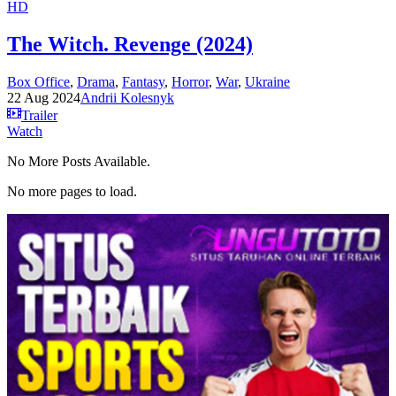
HD
The Witch. Revenge (2024)
Box Office
,
Drama
,
Fantasy
,
Horror
,
War
,
Ukraine
22 Aug 2024
Andrii Kolesnyk
Trailer
Watch
No More Posts Available.
No more pages to load.