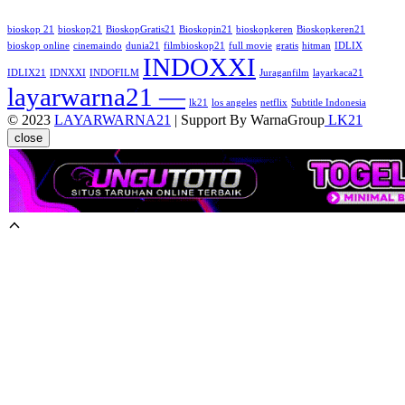
bioskop 21
bioskop21
BioskopGratis21
Bioskopin21
bioskopkeren
Bioskopkeren21
bioskop online
cinemaindo
dunia21
filmbioskop21
full movie
gratis
hitman
IDLIX
INDOXXI
IDLIX21
IDNXXI
INDOFILM
Juraganfilm
layarkaca21
layarwarna21 —
lk21
los angeles
netflix
Subtitle Indonesia
© 2023
LAYARWARNA21
| Support By WarnaGroup
LK21
close