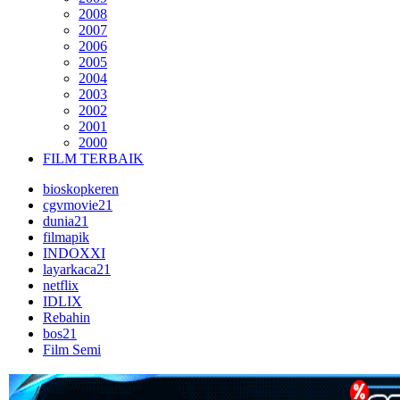
2008
2007
2006
2005
2004
2003
2002
2001
2000
FILM TERBAIK
bioskopkeren
cgvmovie21
dunia21
filmapik
INDOXXI
layarkaca21
netflix
IDLIX
Rebahin
bos21
Film Semi