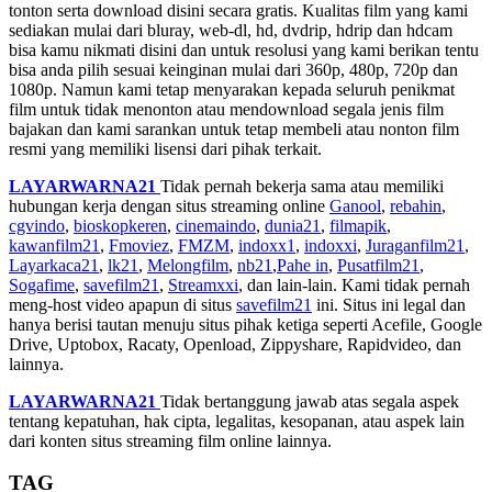
tonton serta download disini secara gratis. Kualitas film yang kami
sediakan mulai dari bluray, web-dl, hd, dvdrip, hdrip dan hdcam
bisa kamu nikmati disini dan untuk resolusi yang kami berikan tentu
bisa anda pilih sesuai keinginan mulai dari 360p, 480p, 720p dan
1080p. Namun kami tetap menyarakan kepada seluruh penikmat
film untuk tidak menonton atau mendownload segala jenis film
bajakan dan kami sarankan untuk tetap membeli atau nonton film
resmi yang memiliki lisensi dari pihak terkait.
LAYARWARNA21
Tidak pernah bekerja sama atau memiliki
hubungan kerja dengan situs streaming online
Ganool
,
rebahin
,
cgvindo
,
bioskopkeren
,
cinemaindo
,
dunia21
,
filmapik
,
kawanfilm21
,
Fmoviez
,
FMZM
,
indoxx1
,
indoxxi
,
Juraganfilm21
,
Layarkaca21
,
lk21
,
Melongfilm
,
nb21
,
Pahe in
,
Pusatfilm21
,
Sogafime
,
savefilm21
,
Streamxxi
, dan lain-lain. Kami tidak pernah
meng-host video apapun di situs
savefilm21
ini. Situs ini legal dan
hanya berisi tautan menuju situs pihak ketiga seperti Acefile, Google
Drive, Uptobox, Racaty, Openload, Zippyshare, Rapidvideo, dan
lainnya.
LAYARWARNA21
Tidak bertanggung jawab atas segala aspek
tentang kepatuhan, hak cipta, legalitas, kesopanan, atau aspek lain
dari konten situs streaming film online lainnya.
TAG