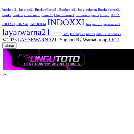
bioskop 21
bioskop21
BioskopGratis21
Bioskopin21
bioskopkeren
Bioskopkeren21
bioskop online
cinemaindo
dunia21
filmbioskop21
full movie
gratis
hitman
IDLIX
INDOXXI
IDLIX21
IDNXXI
INDOFILM
Juraganfilm
layarkaca21
layarwarna21 —
lk21
los angeles
netflix
Subtitle Indonesia
© 2023
LAYARWARNA21
| Support By WarnaGroup
LK21
close