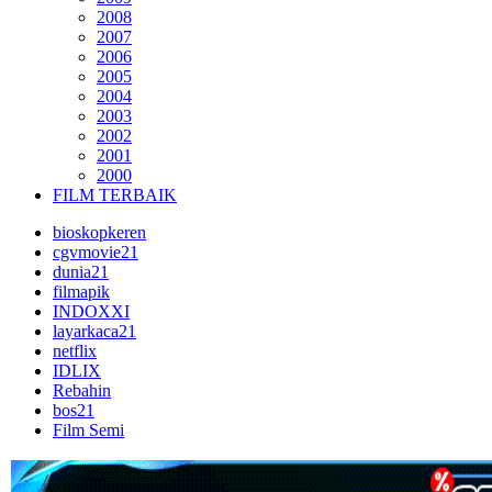
2008
2007
2006
2005
2004
2003
2002
2001
2000
FILM TERBAIK
bioskopkeren
cgvmovie21
dunia21
filmapik
INDOXXI
layarkaca21
netflix
IDLIX
Rebahin
bos21
Film Semi