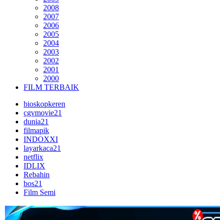
2008
2007
2006
2005
2004
2003
2002
2001
2000
FILM TERBAIK
bioskopkeren
cgvmovie21
dunia21
filmapik
INDOXXI
layarkaca21
netflix
IDLIX
Rebahin
bos21
Film Semi