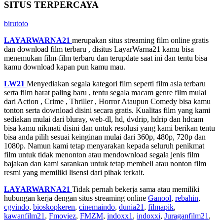
SITUS TERPERCAYA
birutoto
LAYARWARNA21
merupakan situs streaming film online gratis
dan download film terbaru , disitus LayarWarna21 kamu bisa
menemukan film-film terbaru dan terupdate saat ini dan tentu bisa
kamu download kapan pun kamu mau.
LW21
Menyediakan segala kategori film seperti film asia terbaru
serta film barat paling baru , tentu segala macam genre film mulai
dari Action , Crime , Thriller , Horror Ataupun Comedy bisa kamu
tonton serta download disini secara gratis. Kualitas film yang kami
sediakan mulai dari bluray, web-dl, hd, dvdrip, hdrip dan hdcam
bisa kamu nikmati disini dan untuk resolusi yang kami berikan tentu
bisa anda pilih sesuai keinginan mulai dari 360p, 480p, 720p dan
1080p. Namun kami tetap menyarakan kepada seluruh penikmat
film untuk tidak menonton atau mendownload segala jenis film
bajakan dan kami sarankan untuk tetap membeli atau nonton film
resmi yang memiliki lisensi dari pihak terkait.
LAYARWARNA21
Tidak pernah bekerja sama atau memiliki
hubungan kerja dengan situs streaming online
Ganool
,
rebahin
,
cgvindo
,
bioskopkeren
,
cinemaindo
,
dunia21
,
filmapik
,
kawanfilm21
,
Fmoviez
,
FMZM
,
indoxx1
,
indoxxi
,
Juraganfilm21
,