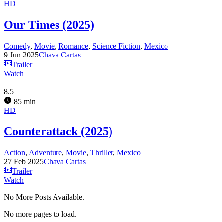
HD
Our Times (2025)
Comedy
,
Movie
,
Romance
,
Science Fiction
,
Mexico
9 Jun 2025
Chava Cartas
Trailer
Watch
8.5
85 min
HD
Counterattack (2025)
Action
,
Adventure
,
Movie
,
Thriller
,
Mexico
27 Feb 2025
Chava Cartas
Trailer
Watch
No More Posts Available.
No more pages to load.