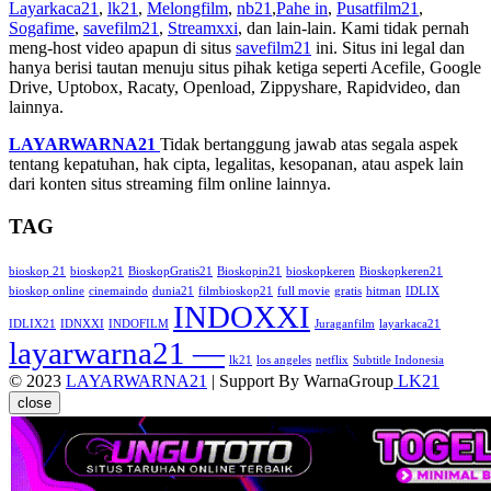
Layarkaca21
,
lk21
,
Melongfilm
,
nb21
,
Pahe in
,
Pusatfilm21
,
Sogafime
,
savefilm21
,
Streamxxi
, dan lain-lain. Kami tidak pernah
meng-host video apapun di situs
savefilm21
ini. Situs ini legal dan
hanya berisi tautan menuju situs pihak ketiga seperti Acefile, Google
Drive, Uptobox, Racaty, Openload, Zippyshare, Rapidvideo, dan
lainnya.
LAYARWARNA21
Tidak bertanggung jawab atas segala aspek
tentang kepatuhan, hak cipta, legalitas, kesopanan, atau aspek lain
dari konten situs streaming film online lainnya.
TAG
bioskop 21
bioskop21
BioskopGratis21
Bioskopin21
bioskopkeren
Bioskopkeren21
bioskop online
cinemaindo
dunia21
filmbioskop21
full movie
gratis
hitman
IDLIX
INDOXXI
IDLIX21
IDNXXI
INDOFILM
Juraganfilm
layarkaca21
layarwarna21 —
lk21
los angeles
netflix
Subtitle Indonesia
© 2023
LAYARWARNA21
| Support By WarnaGroup
LK21
close