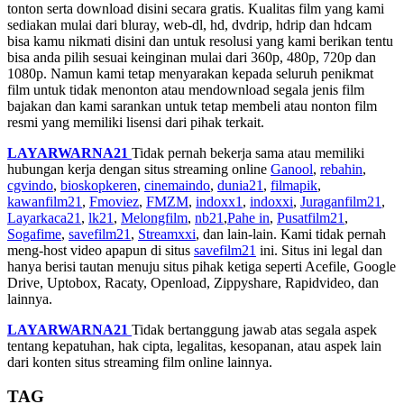
tonton serta download disini secara gratis. Kualitas film yang kami
sediakan mulai dari bluray, web-dl, hd, dvdrip, hdrip dan hdcam
bisa kamu nikmati disini dan untuk resolusi yang kami berikan tentu
bisa anda pilih sesuai keinginan mulai dari 360p, 480p, 720p dan
1080p. Namun kami tetap menyarakan kepada seluruh penikmat
film untuk tidak menonton atau mendownload segala jenis film
bajakan dan kami sarankan untuk tetap membeli atau nonton film
resmi yang memiliki lisensi dari pihak terkait.
LAYARWARNA21
Tidak pernah bekerja sama atau memiliki
hubungan kerja dengan situs streaming online
Ganool
,
rebahin
,
cgvindo
,
bioskopkeren
,
cinemaindo
,
dunia21
,
filmapik
,
kawanfilm21
,
Fmoviez
,
FMZM
,
indoxx1
,
indoxxi
,
Juraganfilm21
,
Layarkaca21
,
lk21
,
Melongfilm
,
nb21
,
Pahe in
,
Pusatfilm21
,
Sogafime
,
savefilm21
,
Streamxxi
, dan lain-lain. Kami tidak pernah
meng-host video apapun di situs
savefilm21
ini. Situs ini legal dan
hanya berisi tautan menuju situs pihak ketiga seperti Acefile, Google
Drive, Uptobox, Racaty, Openload, Zippyshare, Rapidvideo, dan
lainnya.
LAYARWARNA21
Tidak bertanggung jawab atas segala aspek
tentang kepatuhan, hak cipta, legalitas, kesopanan, atau aspek lain
dari konten situs streaming film online lainnya.
TAG