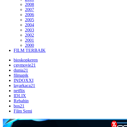
2008
2007
2006
2005
2004
2003
2002
2001
2000
FILM TERBAIK
bioskopkeren
cgvmovie21
dunia21
filmapik
INDOXXI
layarkaca21
netflix
IDLIX
Rebahin
bos21
Film Semi