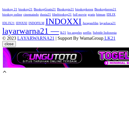
bioskop 21
bioskop21
BioskopGratis21
Bioskopin21
bioskopkeren
Bioskopkeren21
bioskop online
cinemaindo
dunia21
filmbioskop21
full movie
gratis
hitman
IDLIX
INDOXXI
IDLIX21
IDNXXI
INDOFILM
Juraganfilm
layarkaca21
layarwarna21 —
lk21
los angeles
netflix
Subtitle Indonesia
© 2023
LAYARWARNA21
| Support By WarnaGroup
LK21
close