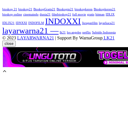
bioskop 21
bioskop21
BioskopGratis21
Bioskopin21
bioskopkeren
Bioskopkeren21
bioskop online
cinemaindo
dunia21
filmbioskop21
full movie
gratis
hitman
IDLIX
INDOXXI
IDLIX21
IDNXXI
INDOFILM
Juraganfilm
layarkaca21
layarwarna21 —
lk21
los angeles
netflix
Subtitle Indonesia
© 2023
LAYARWARNA21
| Support By WarnaGroup
LK21
close