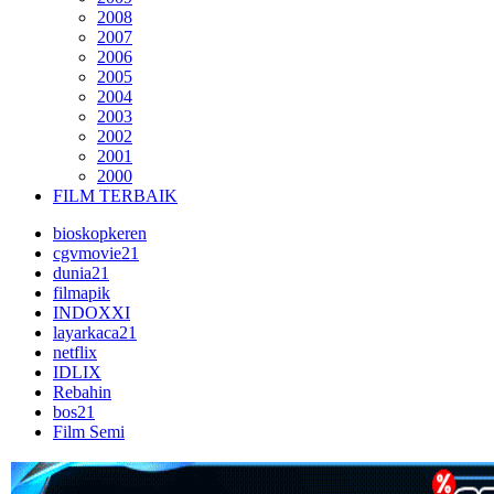
2008
2007
2006
2005
2004
2003
2002
2001
2000
FILM TERBAIK
bioskopkeren
cgvmovie21
dunia21
filmapik
INDOXXI
layarkaca21
netflix
IDLIX
Rebahin
bos21
Film Semi