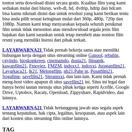
tonton serta download disini secara gratis. Kualitas film yang kami
sediakan mulai dari bluray, web-dl, hd, dvdrip, hdrip dan hdcam
bisa kamu nikmati disini dan untuk resolusi yang kami berikan tentu
bisa anda pilih sesuai keinginan mulai dari 360p, 480p, 720p dan
1080p. Namun kami tetap menyarakan kepada seluruh penikmat
film untuk tidak menonton atau mendownload segala jenis film
bajakan dan kami sarankan untuk tetap membeli atau nonton film
resmi yang memiliki lisensi dari pihak terkait.
LAYARWARNA21
Tidak pernah bekerja sama atau memiliki
hubungan kerja dengan situs streaming online
Ganool
,
rebahin
,
cgvindo
,
bioskopkeren
,
cinemaindo
,
dunia21
,
filmapik
,
kawanfilm21
,
Fmoviez
,
FMZM
,
indoxx1
,
indoxxi
,
Juraganfilm21
,
Layarkaca21
,
lk21
,
Melongfilm
,
nb21
,
Pahe in
,
Pusatfilm21
,
Sogafime
,
savefilm21
,
Streamxxi
, dan lain-lain. Kami tidak pernah
meng-host video apapun di situs
savefilm21
ini. Situs ini legal dan
hanya berisi tautan menuju situs pihak ketiga seperti Acefile, Google
Drive, Uptobox, Racaty, Openload, Zippyshare, Rapidvideo, dan
lainnya.
LAYARWARNA21
Tidak bertanggung jawab atas segala aspek
tentang kepatuhan, hak cipta, legalitas, kesopanan, atau aspek lain
dari konten situs streaming film online lainnya.
TAG