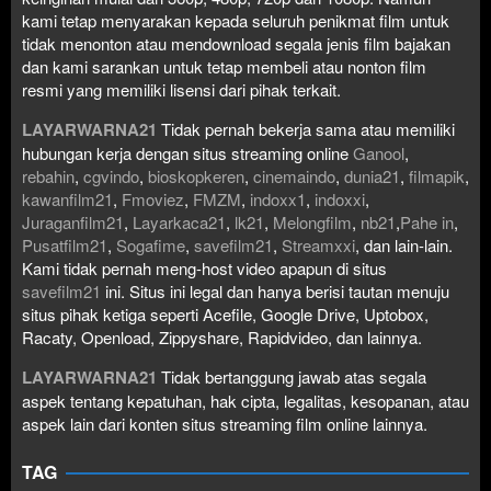
kami tetap menyarakan kepada seluruh penikmat film untuk
tidak menonton atau mendownload segala jenis film bajakan
dan kami sarankan untuk tetap membeli atau nonton film
resmi yang memiliki lisensi dari pihak terkait.
LAYARWARNA21
Tidak pernah bekerja sama atau memiliki
hubungan kerja dengan situs streaming online
Ganool
,
rebahin
,
cgvindo
,
bioskopkeren
,
cinemaindo
,
dunia21
,
filmapik
,
kawanfilm21
,
Fmoviez
,
FMZM
,
indoxx1
,
indoxxi
,
Juraganfilm21
,
Layarkaca21
,
lk21
,
Melongfilm
,
nb21
,
Pahe in
,
Pusatfilm21
,
Sogafime
,
savefilm21
,
Streamxxi
, dan lain-lain.
Kami tidak pernah meng-host video apapun di situs
savefilm21
ini. Situs ini legal dan hanya berisi tautan menuju
situs pihak ketiga seperti Acefile, Google Drive, Uptobox,
Racaty, Openload, Zippyshare, Rapidvideo, dan lainnya.
LAYARWARNA21
Tidak bertanggung jawab atas segala
aspek tentang kepatuhan, hak cipta, legalitas, kesopanan, atau
aspek lain dari konten situs streaming film online lainnya.
TAG