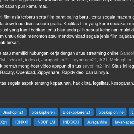
load kapan pun kamu mau.
film asia terbaru serta film barat paling baru , tentu segala macam gen
download disini secara gratis. Kualitas film yang kami sediakan mulai
olusi yang kami berikan tentu bisa anda pilih sesuai keinginan mula
lm untuk tidak menonton atau mendownload segala jenis film bajaka
ak terkait.
 atau memiliki hubungan kerja dengan situs streaming online
Ganool
ZM
,
indoxx1
,
indoxxi
,
Juraganfilm21
,
Layarkaca21
,
lk21
,
Melongfilm
,
idak pernah meng-host video apapun di situs
savefilm21
ini. Situs ini l
, Racaty, Openload, Zippyshare, Rapidvideo, dan lainnya.
as segala aspek tentang kepatuhan, hak cipta, legalitas, kesopanan, 
Bioskopin21
bioskopkeren
Bioskopkeren21
bioskop online
c
IX21
IDNXXI
INDOFILM
INDOXXI
Juraganfilm
layarkaca