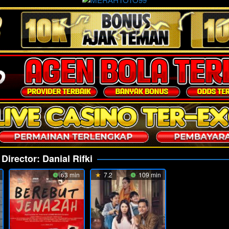
Director:
Danial Rifki
63 min
7.2
109 min