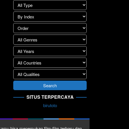
SITUS TERPERCAYA
birutoto
1 kamu bisa menemukan film-film terbaru dan