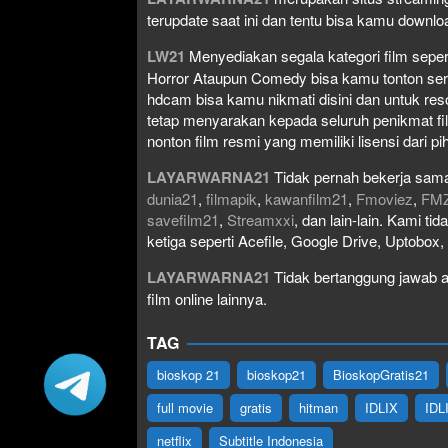
terupdate saat ini dan tentu bisa kamu down
LW21
Menyediakan segala kategori film seperti 
Horror Ataupun Comedy bisa kamu tonton serta 
hdcam bisa kamu nikmati disini dan untuk res
tetap menyarakan kepada seluruh penikmat fi
nonton film resmi yang memiliki lisensi dari pih
LAYARWARNA21
Tidak pernah bekerja sama
dunia21
,
filmapik
,
kawanfilm21
,
Fmoviez
,
FM
savefilm21
,
Streamxxi
, dan lain-lain. Kami t
ketiga seperti Acefile, Google Drive, Uptobox
LAYARWARNA21
Tidak bertanggung jawab at
film online lainnya.
TAG
bioskop 21
bioskop21
BioskopGratis21
full movie
gratis
hitman
IDLIX
IDL
netflix
Subtitle Indonesia