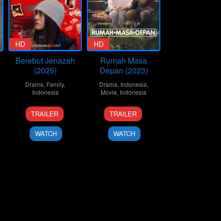
HD
HD
Berebut Jenazah
Rumah Masa
(2025)
Depan (2023)
Drama
,
Family
,
Drama
,
Indonesia
,
Indonesia
Movie
,
Indonesia
14
Danial
7
Danial
TRAILER
TRAILER
Feb
Rifki
Dec
Rifki
2025
2023
WATCH
WATCH