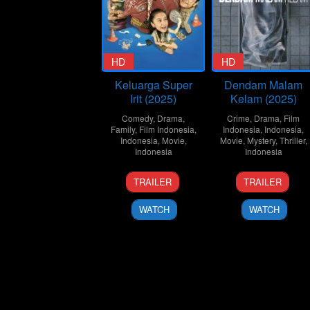
HD
HD
Keluarga Super
Dendam Malam
Irit (2025)
Kelam (2025)
Comedy
,
Drama
,
Crime
,
Drama
,
Film
Family
,
Film Indonesia
,
Indonesia
,
Indonesia
,
Indonesia
,
Movie
,
Movie
,
Mystery
,
Thriller
,
Indonesia
Indonesia
11
Danial
27
Danial
TRAILER
TRAILER
Jun
Rifki
May
Rifki
2025
2025
WATCH
WATCH