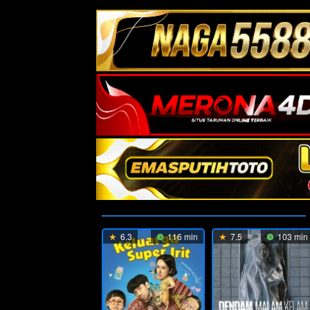
6.3
116 min
7.5
103 min