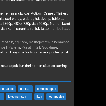
re film mulai dari Action , Crime , Thriller ,
 dari bluray, web-dl, hd, dvdrip, hdrip dan
i dari 360p, 480p, 720p dan 1080p. Namun kami
n dan kami sarankan untuk tetap membeli atau
,
rebahin
,
cgvindo
,
bioskopkeren
,
cinemaindo
,
nb21
,
Pahe in
,
Pusatfilm21
,
Sogafime
,
egal dan hanya berisi tautan menuju situs pihak
atau aspek lain dari konten situs streaming
inemaindo
dunia21
filmbioskop21
21
layarwarna21 —
lk21
los angeles