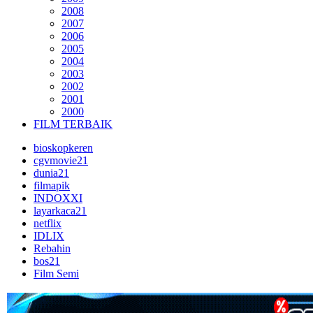
2008
2007
2006
2005
2004
2003
2002
2001
2000
FILM TERBAIK
bioskopkeren
cgvmovie21
dunia21
filmapik
INDOXXI
layarkaca21
netflix
IDLIX
Rebahin
bos21
Film Semi