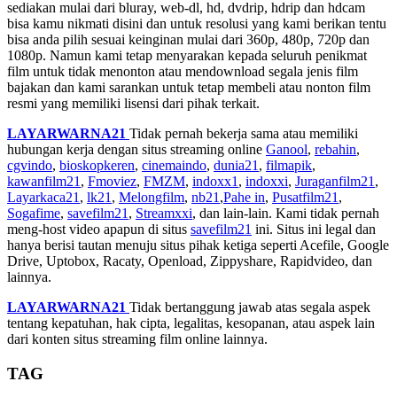
sediakan mulai dari bluray, web-dl, hd, dvdrip, hdrip dan hdcam
bisa kamu nikmati disini dan untuk resolusi yang kami berikan tentu
bisa anda pilih sesuai keinginan mulai dari 360p, 480p, 720p dan
1080p. Namun kami tetap menyarakan kepada seluruh penikmat
film untuk tidak menonton atau mendownload segala jenis film
bajakan dan kami sarankan untuk tetap membeli atau nonton film
resmi yang memiliki lisensi dari pihak terkait.
LAYARWARNA21
Tidak pernah bekerja sama atau memiliki
hubungan kerja dengan situs streaming online
Ganool
,
rebahin
,
cgvindo
,
bioskopkeren
,
cinemaindo
,
dunia21
,
filmapik
,
kawanfilm21
,
Fmoviez
,
FMZM
,
indoxx1
,
indoxxi
,
Juraganfilm21
,
Layarkaca21
,
lk21
,
Melongfilm
,
nb21
,
Pahe in
,
Pusatfilm21
,
Sogafime
,
savefilm21
,
Streamxxi
, dan lain-lain. Kami tidak pernah
meng-host video apapun di situs
savefilm21
ini. Situs ini legal dan
hanya berisi tautan menuju situs pihak ketiga seperti Acefile, Google
Drive, Uptobox, Racaty, Openload, Zippyshare, Rapidvideo, dan
lainnya.
LAYARWARNA21
Tidak bertanggung jawab atas segala aspek
tentang kepatuhan, hak cipta, legalitas, kesopanan, atau aspek lain
dari konten situs streaming film online lainnya.
TAG