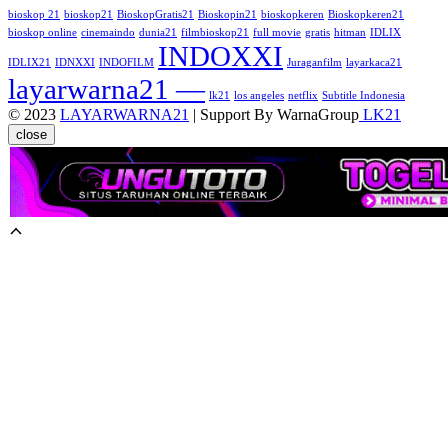
bioskop 21
bioskop21
BioskopGratis21
Bioskopin21
bioskopkeren
Bioskopkeren21
bioskop online
cinemaindo
dunia21
filmbioskop21
full movie
gratis
hitman
IDLIX
INDOXXI
IDLIX21
IDNXXI
INDOFILM
Juraganfilm
layarkaca21
layarwarna21 —
lk21
los angeles
netflix
Subtitle Indonesia
© 2023
LAYARWARNA21
| Support By WarnaGroup
LK21
close