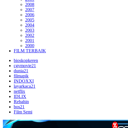
2008
2007
2006
2005
2004
2003
2002
2001
2000
FILM TERBAIK
bioskopkeren
cgvmovie21
dunia21
filmapik
INDOXXI
layarkaca21
netflix
IDLIX
Rebahin
bos21
Film Semi