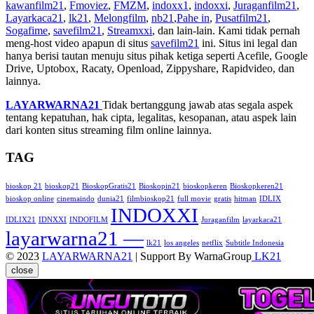
kawanfilm21
,
Fmoviez
,
FMZM
,
indoxx1
,
indoxxi
,
Juraganfilm21
,
Layarkaca21
,
lk21
,
Melongfilm
,
nb21
,
Pahe in
,
Pusatfilm21
,
Sogafime
,
savefilm21
,
Streamxxi
, dan lain-lain. Kami tidak pernah
meng-host video apapun di situs
savefilm21
ini. Situs ini legal dan
hanya berisi tautan menuju situs pihak ketiga seperti Acefile, Google
Drive, Uptobox, Racaty, Openload, Zippyshare, Rapidvideo, dan
lainnya.
LAYARWARNA21
Tidak bertanggung jawab atas segala aspek
tentang kepatuhan, hak cipta, legalitas, kesopanan, atau aspek lain
dari konten situs streaming film online lainnya.
TAG
bioskop 21
bioskop21
BioskopGratis21
Bioskopin21
bioskopkeren
Bioskopkeren21
bioskop online
cinemaindo
dunia21
filmbioskop21
full movie
gratis
hitman
IDLIX
INDOXXI
IDLIX21
IDNXXI
INDOFILM
Juraganfilm
layarkaca21
layarwarna21 —
lk21
los angeles
netflix
Subtitle Indonesia
© 2023
LAYARWARNA21
| Support By WarnaGroup
LK21
close