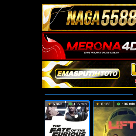
6.863
136 min
6.163
106 min