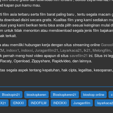
load kapan pun kamu mau.
film asia terbaru serta film barat paling baru , tentu segala macam gen
download disini secara gratis. Kualitas film yang kami sediakan mulai
olusi yang kami berikan tentu bisa anda pilih sesuai keinginan mula
lm untuk tidak menonton atau mendownload segala jenis film bajaka
ak terkait.
 atau memiliki hubungan kerja dengan situs streaming online
Ganool
ZM
,
indoxx1
,
indoxxi
,
Juraganfilm21
,
Layarkaca21
,
lk21
,
Melongfilm
,
idak pernah meng-host video apapun di situs
savefilm21
ini. Situs ini l
, Racaty, Openload, Zippyshare, Rapidvideo, dan lainnya.
as segala aspek tentang kepatuhan, hak cipta, legalitas, kesopanan, 
Bioskopin21
bioskopkeren
Bioskopkeren21
bioskop online
c
IX21
IDNXXI
INDOFILM
INDOXXI
Juraganfilm
layarkaca