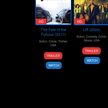
HD
HD
The Fate of the
Lift (2024)
Furious (2017)
Action
,
Comedy
,
Crime
,
Movie
,
USA
Action
,
Crime
,
Thriller
,
USA
10
F.
TRAILER
12
F.
Jan
Gary
TRAILER
Apr
Gary
2024
Gray
WATCH
2017
Gray
WATCH