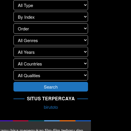
SITUS TERPERCAYA
birutoto
1 kamu bisa menemukan film-film terbaru dan