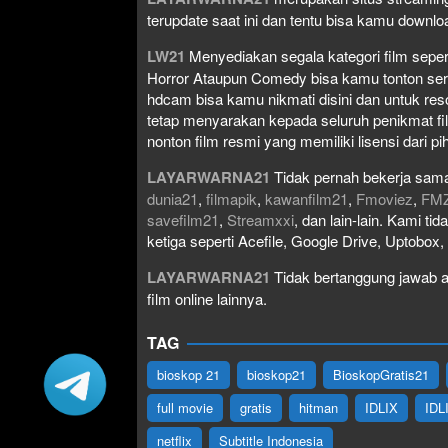
terupdate saat ini dan tentu bisa kamu down
LW21
Menyediakan segala kategori film seperti 
Horror Ataupun Comedy bisa kamu tonton serta 
hdcam bisa kamu nikmati disini dan untuk res
tetap menyarakan kepada seluruh penikmat fi
nonton film resmi yang memiliki lisensi dari pih
LAYARWARNA21
Tidak pernah bekerja sama
dunia21
,
filmapik
,
kawanfilm21
,
Fmoviez
,
FM
savefilm21
,
Streamxxi
, dan lain-lain. Kami t
ketiga seperti Acefile, Google Drive, Uptobox
LAYARWARNA21
Tidak bertanggung jawab at
film online lainnya.
TAG
bioskop 21
bioskop21
BioskopGratis21
full movie
gratis
hitman
IDLIX
IDL
netflix
Subtitle Indonesia