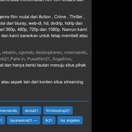
re film mulai dari Action , Crime , Thriller ,
 dari bluray, web-dl, hd, dvdrip, hdrip dan
i dari 360p, 480p, 720p dan 1080p. Namun kami
n dan kami sarankan untuk tetap membeli atau
,
rebahin
,
cgvindo
,
bioskopkeren
,
cinemaindo
,
nb21
,
Pahe in
,
Pusatfilm21
,
Sogafime
,
egal dan hanya berisi tautan menuju situs pihak
atau aspek lain dari konten situs streaming
inemaindo
dunia21
filmbioskop21
21
layarwarna21 —
lk21
los angeles