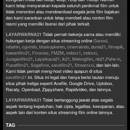
kami tetap menyarakan kepada seluruh penikmat film untuk
tidak menonton atau mendownload segala jenis film bajakan
dan kami sarankan untuk tetap membeli atau nonton film
resmi yang memiliki lisensi dari pihak terkait.
LAYARWARNA21
Tidak pernah bekerja sama atau memiliki
hubungan kerja dengan situs streaming online
Ganool
,
rebahin
,
cgvindo
,
bioskopkeren
,
cinemaindo
,
dunia21
,
filmapik
,
kawanfilm21
,
Fmoviez
,
FMZM
,
indoxx1
,
indoxxi
,
Juraganfilm21
,
Layarkaca21
,
lk21
,
Melongfilm
,
nb21
,
Pahe in
,
Pusatfilm21
,
Sogafime
,
savefilm21
,
Streamxxi
, dan lain-lain.
Kami tidak pernah meng-host video apapun di situs
savefilm21
ini. Situs ini legal dan hanya berisi tautan menuju
situs pihak ketiga seperti Acefile, Google Drive, Uptobox,
Racaty, Openload, Zippyshare, Rapidvideo, dan lainnya.
LAYARWARNA21
Tidak bertanggung jawab atas segala
aspek tentang kepatuhan, hak cipta, legalitas, kesopanan, atau
aspek lain dari konten situs streaming film online lainnya.
TAG