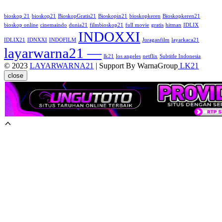
bioskop 21
bioskop21
BioskopGratis21
Bioskopin21
bioskopkeren
Bioskopkeren21
bioskop online
cinemaindo
dunia21
filmbioskop21
full movie
gratis
hitman
IDLIX
INDOXXI
IDLIX21
IDNXXI
INDOFILM
Juraganfilm
layarkaca21
layarwarna21 —
lk21
los angeles
netflix
Subtitle Indonesia
© 2023
LAYARWARNA21
| Support By WarnaGroup
LK21
close