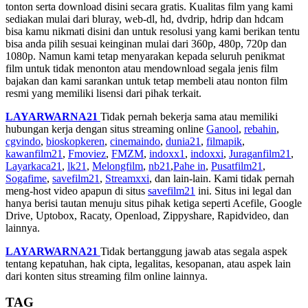
tonton serta download disini secara gratis. Kualitas film yang kami
sediakan mulai dari bluray, web-dl, hd, dvdrip, hdrip dan hdcam
bisa kamu nikmati disini dan untuk resolusi yang kami berikan tentu
bisa anda pilih sesuai keinginan mulai dari 360p, 480p, 720p dan
1080p. Namun kami tetap menyarakan kepada seluruh penikmat
film untuk tidak menonton atau mendownload segala jenis film
bajakan dan kami sarankan untuk tetap membeli atau nonton film
resmi yang memiliki lisensi dari pihak terkait.
LAYARWARNA21
Tidak pernah bekerja sama atau memiliki
hubungan kerja dengan situs streaming online
Ganool
,
rebahin
,
cgvindo
,
bioskopkeren
,
cinemaindo
,
dunia21
,
filmapik
,
kawanfilm21
,
Fmoviez
,
FMZM
,
indoxx1
,
indoxxi
,
Juraganfilm21
,
Layarkaca21
,
lk21
,
Melongfilm
,
nb21
,
Pahe in
,
Pusatfilm21
,
Sogafime
,
savefilm21
,
Streamxxi
, dan lain-lain. Kami tidak pernah
meng-host video apapun di situs
savefilm21
ini. Situs ini legal dan
hanya berisi tautan menuju situs pihak ketiga seperti Acefile, Google
Drive, Uptobox, Racaty, Openload, Zippyshare, Rapidvideo, dan
lainnya.
LAYARWARNA21
Tidak bertanggung jawab atas segala aspek
tentang kepatuhan, hak cipta, legalitas, kesopanan, atau aspek lain
dari konten situs streaming film online lainnya.
TAG