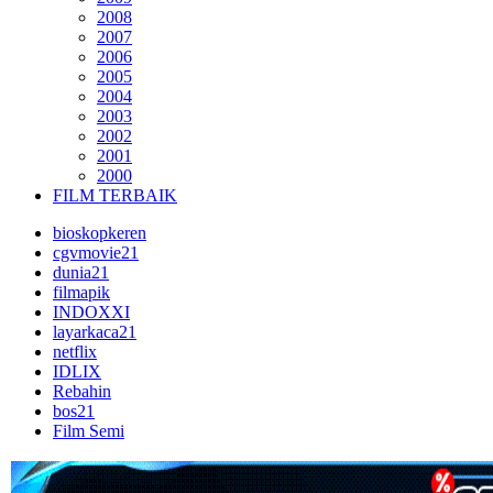
2008
2007
2006
2005
2004
2003
2002
2001
2000
FILM TERBAIK
bioskopkeren
cgvmovie21
dunia21
filmapik
INDOXXI
layarkaca21
netflix
IDLIX
Rebahin
bos21
Film Semi